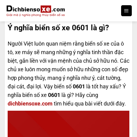
Bỏ
qua
DỊCH BIỂN SỐ
nội
Ý nghĩa biển số xe 0601 là gì?
dung
Người Việt luôn quan niệm rằng biển số xe của ô
tô, xe máy sẽ mang những ý nghĩa tinh thần đặc
biệt, gắn liền với vận mệnh của chủ sở hữu nó. Các
chủ xe luôn mong muốn sở hữu những con số đẹp
hợp phong thủy, mang ý nghĩa như ý, cát tường,
đại cát, đại lợi. Vậy biển số
0601
là tốt hay xấu? Ý
nghĩa biển số xe
0601
là gì? Hãy cùng
dichbiensoxe.com
tìm hiểu qua bài viết dưới đây.