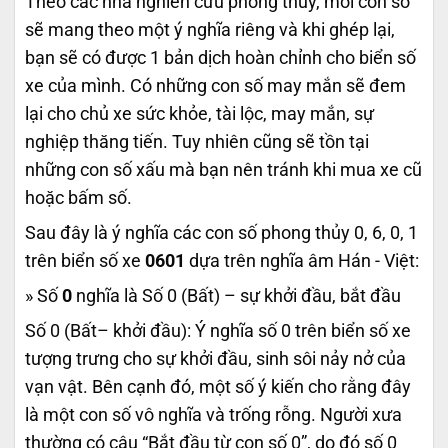
Theo các nhà nghiên cứu phong thủy, mỗi con số
sẽ mang theo một ý nghĩa riêng và khi ghép lại,
bạn sẽ có được 1 bản dịch hoàn chỉnh cho biển số
xe của mình. Có những con số may mắn sẽ đem
lại cho chủ xe sức khỏe, tài lộc, may mắn, sự
nghiệp thăng tiến. Tuy nhiên cũng sẽ tồn tại
những con số xấu mà bạn nên tránh khi mua xe cũ
hoặc bấm số.
Sau đây là ý nghĩa các con số phong thủy 0, 6, 0, 1
trên biển số xe
0601
dựa trên nghĩa âm Hán - Việt:
» Số
0
nghĩa là Số 0 (Bất) – sự khởi đầu, bắt đầu
Số 0 (Bất– khởi đầu): Ý nghĩa số 0 trên biển số xe
tượng trưng cho sự khởi đầu, sinh sôi nảy nở của
vạn vật. Bên cạnh đó, một số ý kiến cho rằng đây
là một con số vô nghĩa và trống rỗng. Người xưa
thường có câu “Bắt đầu từ con số 0”, do đó số 0