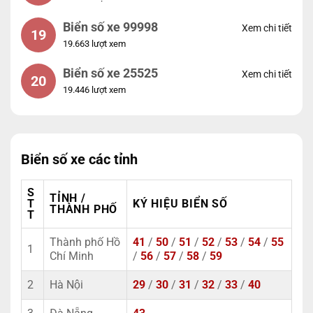
Biển số xe 99998
Xem chi tiết
19
19.663 lượt xem
Biển số xe 25525
Xem chi tiết
20
19.446 lượt xem
Biển số xe các tỉnh
S
TỈNH /
T
KÝ HIỆU BIỂN SỐ
THÀNH PHỐ
T
Thành phố Hồ
41
/
50
/
51
/
52
/
53
/
54
/
55
1
Chí Minh
/
56
/
57
/
58
/
59
2
Hà Nội
29
/
30
/
31
/
32
/
33
/
40