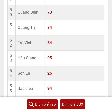
5
Quảng Bình
73
0
5
Quảng Trị
74
1
5
Trà Vinh
84
2
5
Hậu Giang
95
3
5
Sơn La
26
4
5
Bạc Liêu
94
5
5
Yên Bái
21
Dịch biển số
Định giá BSX
6