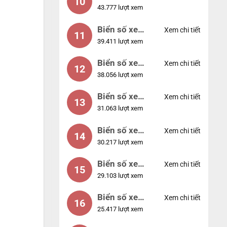
10
43.777 lượt xem
56789
Biển số xe
Xem chi tiết
11
39.411 lượt xem
01234
Biển số xe
Xem chi tiết
12
38.056 lượt xem
33333
Biển số xe
Xem chi tiết
13
31.063 lượt xem
22222
Biển số xe
Xem chi tiết
14
30.217 lượt xem
14953
Biển số xe
Xem chi tiết
15
29.103 lượt xem
24953
Biển số xe
Xem chi tiết
16
25.417 lượt xem
49053