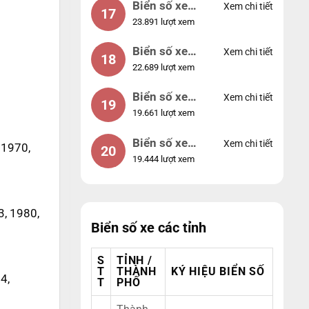
Biển số xe
Xem chi tiết
17
23.891 lượt xem
44953
Biển số xe
Xem chi tiết
18
22.689 lượt xem
74953
Biển số xe
Xem chi tiết
19
19.661 lượt xem
99998
Biển số xe
Xem chi tiết
 1970,
20
19.444 lượt xem
25525
3, 1980,
Biển số xe các tỉnh
S
TỈNH /
T
THÀNH
KÝ HIỆU BIỂN SỐ
4,
T
PHỐ