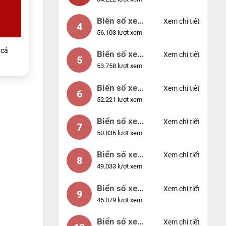
88888
Biển số xe
Xem chi tiết
4
56.103 lượt xem
12345
cá
Biển số xe
Xem chi tiết
5
53.758 lượt xem
66666
Biển số xe
Xem chi tiết
6
52.221 lượt xem
11111
Biển số xe
Xem chi tiết
7
50.836 lượt xem
44444
Biển số xe
Xem chi tiết
8
49.033 lượt xem
77777
Biển số xe
Xem chi tiết
9
45.079 lượt xem
55555
Biển số xe
Xem chi tiết