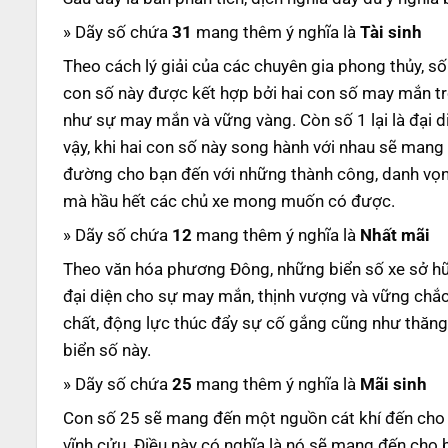
» Dãy số chứa
31
mang thêm ý nghĩa là
Tài sinh
Theo cách lý giải của các chuyên gia phong thủy, số
con số này được kết hợp bởi hai con số may mắn tro
như sự may mắn và vững vàng. Còn số 1 lại là đại di
vậy, khi hai con số này song hành với nhau sẽ man
đường cho bạn đến với những thành công, danh vọng 
mà hầu hết các chủ xe mong muốn có được.
» Dãy số chứa
12
mang thêm ý nghĩa là
Nhất mãi
Theo văn hóa phương Đông, những biển số xe sở hữu
đại diện cho sự may mắn, thịnh vượng và vững chắc
chất, động lực thúc đẩy sự cố gắng cũng như thăng 
biển số này.
» Dãy số chứa
25
mang thêm ý nghĩa là
Mãi sinh
Con số 25 sẽ mang đến một nguồn cát khí đến cho n
vĩnh cửu. Điều này có nghĩa là nó sẽ mang đến cho