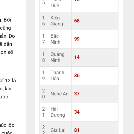
5
Huế
1
Kiên
. Bởi
68
6
Giang
 cũng
hắn. Do
1
Bắc
99
7
Ninh
sẽ dẫn
con số
1
Quảng
14
8
Ninh
1
Thanh
36
9
Hóa
ố 12 là
, khí
2
Nghệ An
37
được
0
2
Hải
34
1
Dương
húc lộc
2
Gia Lai
81
t cuộc
2