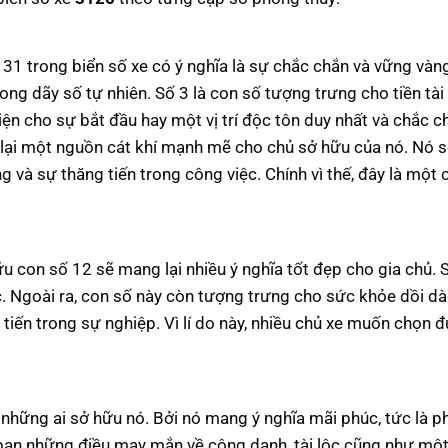
 31 trong biển số xe có ý nghĩa là sự chắc chắn và vững vàng
ng dãy số tự nhiên. Số 3 là con số tượng trưng cho tiền tài
ện cho sự bắt đầu hay một vị trí độc tôn duy nhất và chắc c
g lại một nguồn cát khí mạnh mẽ cho chủ sở hữu của nó. Nó 
và sự thăng tiến trong công việc. Chính vì thế, đây là một 
 con số 12 sẽ mang lại nhiều ý nghĩa tốt đẹp cho gia chủ. S
. Ngoài ra, con số này còn tượng trưng cho sức khỏe dồi dào
tiến trong sự nghiệp. Vì lí do này, nhiều chủ xe muốn chọn 
hững ai sở hữu nó. Bởi nó mang ý nghĩa mãi phúc, tức là p
 bạn những điều may mắn về công danh, tài lộc cũng như mộ