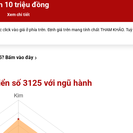
n 10 triệu đồng
Xem chi tiết
 click vào giá ở phía trên. Định giá trên mang tính chất THAM KHẢO. Tuỳ 
5?
Bấm vào đây
iển số 3125 với ngũ hành