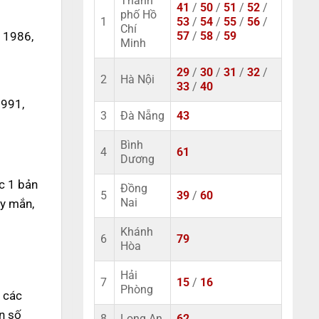
Thành
41
/
50
/
51
/
52
/
phố Hồ
1
53
/
54
/
55
/
56
/
Chí
 1986,
57
/
58
/
59
Minh
29
/
30
/
31
/
32
/
2
Hà Nội
33
/
40
1991,
3
Đà Nẵng
43
Bình
4
61
Dương
c 1 bản
Đồng
5
39
/
60
ay mắn,
Nai
Khánh
6
79
Hòa
Hải
7
15
/
16
Phòng
, các
n số