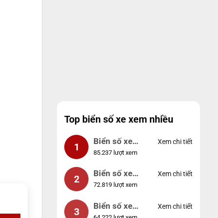
Top biển số xe xem nhiều
Biển số xe
Xem chi tiết
1
85.237 lượt xem
99999
Biển số xe
Xem chi tiết
2
72.819 lượt xem
04953
Biển số xe
Xem chi tiết
3
64.222 lượt xem