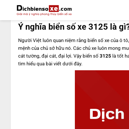
Bỏ
qua
DỊCH BIỂN SỐ
nội
Ý nghĩa biển số xe 3125 là gì
dung
Người Việt luôn quan niệm rằng biển số xe của ô tô,
mệnh của chủ sở hữu nó. Các chủ xe luôn mong muố
cát tường, đại cát, đại lợi. Vậy biển số
3125
là tốt h
tìm hiểu qua bài viết dưới đây.