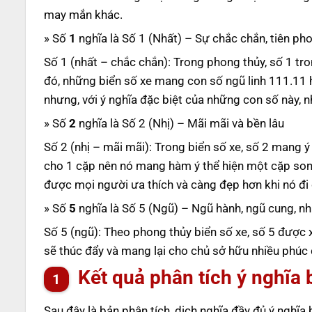
may mắn khác.
» Số
1
nghĩa là Số 1 (Nhất) – Sự chắc chắn, tiên pho
Số 1 (nhất – chắc chắn): Trong phong thủy, số 1 tro
đó, những biển số xe mang con số ngũ linh 111.11 h
nhưng, với ý nghĩa đặc biệt của những con số này,
» Số
2
nghĩa là Số 2 (Nhị) – Mãi mãi và bền lâu
Số 2 (nhị – mãi mãi): Trong biển số xe, số 2 mang 
cho 1 cặp nên nó mang hàm ý thể hiện một cặp song
được mọi người ưa thích và càng đẹp hơn khi nó đi 
» Số
5
nghĩa là Số 5 (Ngũ) – Ngũ hành, ngũ cung, nh
Số 5 (ngũ): Theo phong thủy biển số xe, số 5 được 
sẽ thúc đẩy và mang lại cho chủ sở hữu nhiều phúc 
Kết quả phân tích ý nghĩa 
Sau đây là bản phân tích, dịch nghĩa đầy đủ ý nghĩa