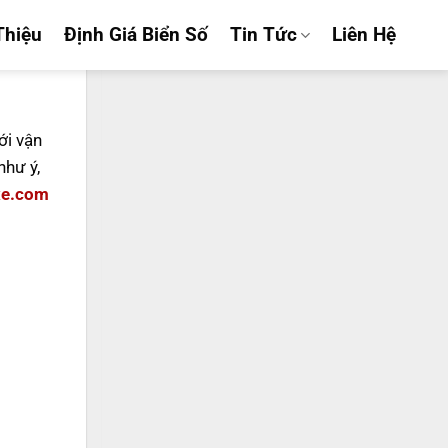
Thiệu
Định Giá Biển Số
Tin Tức
Liên Hệ
ới vận
hư ý,
xe.com