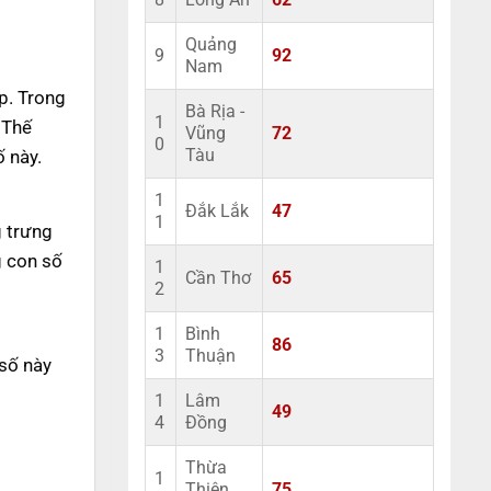
8
Long An
62
Quảng
9
92
Nam
p. Trong
Bà Rịa -
1
 Thế
Vũng
72
0
 này.
Tàu
1
Đắk Lắk
47
1
g trưng
g con số
1
Cần Thơ
65
2
1
Bình
86
3
Thuận
 số này
1
Lâm
49
4
Đồng
Thừa
1
Thiên
75