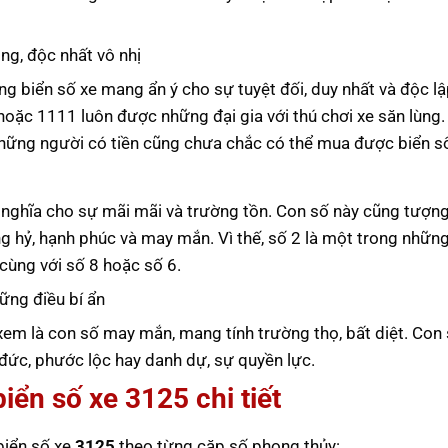
ng, độc nhất vô nhị
ng biển số xe mang ẩn ý cho sự tuyệt đối, duy nhất và độc lậ
oặc 1111 luôn được những đại gia với thú chơi xe săn lùng.
 những người có tiền cũng chưa chắc có thể mua được biển số
ý nghĩa cho sự mãi mãi và trường tồn. Con số này cũng tượn
 hỷ, hạnh phúc và may mắn. Vì thế, số 2 là một trong nhữn
cùng với số 8 hoặc số 6.
ững điều bí ẩn
xem là con số may mắn, mang tính trường thọ, bất diệt. Con
đức, phước lộc hay danh dự, sự quyền lực.
biển số xe
3125
chi tiết
 biển số xe
3125
theo từng cặp số phong thủy: