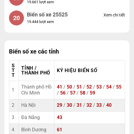
19.661 lượt xem
Biển số xe 25525
Xem chi tiết
20
19.444 lượt xem
Biển số xe các tỉnh
S
TỈNH /
T
KÝ HIỆU BIỂN SỐ
THÀNH PHỐ
T
Thành phố Hồ
41
/
50
/
51
/
52
/
53
/
54
/
55
1
Chí Minh
/
56
/
57
/
58
/
59
2
Hà Nội
29
/
30
/
31
/
32
/
33
/
40
3
Đà Nẵng
43
4
Bình Dương
61