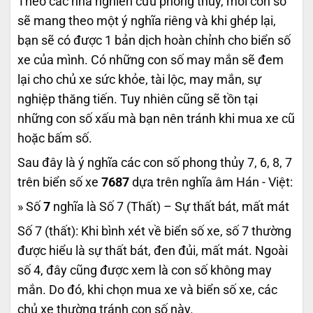
Theo các nhà nghiên cứu phong thủy, mỗi con số
sẽ mang theo một ý nghĩa riêng và khi ghép lại,
bạn sẽ có được 1 bản dịch hoàn chỉnh cho biển số
xe của mình. Có những con số may mắn sẽ đem
lại cho chủ xe sức khỏe, tài lộc, may mắn, sự
nghiệp thăng tiến. Tuy nhiên cũng sẽ tồn tại
những con số xấu mà bạn nên tránh khi mua xe cũ
hoặc bấm số.
Sau đây là ý nghĩa các con số phong thủy 7, 6, 8, 7
trên biển số xe
7687
dựa trên nghĩa âm Hán - Việt:
» Số
7
nghĩa là Số 7 (Thất) – Sự thất bát, mất mát
Số 7 (thất): Khi bình xét về biển số xe, số 7 thường
được hiểu là sự thất bát, đen đủi, mất mát. Ngoài
số 4, đây cũng được xem là con số không may
mắn. Do đó, khi chọn mua xe và biển số xe, các
chủ xe thường tránh con số này.