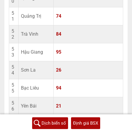
0
5
Quảng Trị
74
1
5
Trà Vinh
84
2
5
Hậu Giang
95
3
5
Sơn La
26
4
5
Bạc Liêu
94
5
5
Yên Bái
21
6
5
Dịch biển số
Định giá BSX
Tuyên Quang
22
7