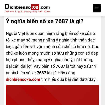
Bỏ
qua
DỊCH BIỂN SỐ
nội
Ý nghĩa biển số xe 7687 là gì?
dung
Người Việt luôn quan niệm rằng biển số xe của ô
tô, xe máy sẽ mang những ý nghĩa tinh thần đặc
biệt, gắn liền với vận mệnh của chủ sở hữu nó. Các
chủ xe luôn mong muốn sở hữu những con số đẹp
hợp phong thủy, mang ý nghĩa như ý, cát tường,
đại cát, đại lợi. Vậy biển số
7687
là tốt hay xấu? Ý
nghĩa biển số xe
7687
là gì? Hãy cùng
dichbiensoxe.com
tìm hiểu qua bài viết dưới đây.