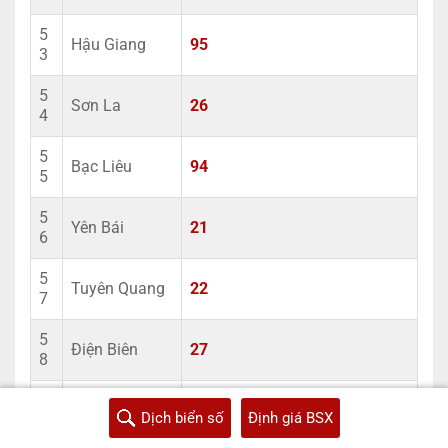
5
Hậu Giang
95
3
5
Sơn La
26
4
5
Bạc Liêu
94
5
5
Yên Bái
21
6
5
Tuyên Quang
22
7
5
Điện Biên
27
8
5
Lai Châu
25
Dịch biển số
Định giá BSX
9