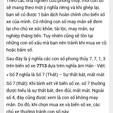
Theo các nhà nghiên cứu phong thủy, mỗi con số
sẽ mang theo một ý nghĩa riêng và khi ghép lại,
bạn sẽ có được 1 bản dịch hoàn chỉnh cho biển số
xe của mình. Có những con số may mắn sẽ đem
lại cho chủ xe sức khỏe, tài lộc, may mắn, sự
nghiệp thăng tiến. Tuy nhiên cũng sẽ tồn tại
những con số xấu mà bạn nên tránh khi mua xe cũ
hoặc bấm số.
Sau đây là ý nghĩa các con số phong thủy 7, 7, 1, 3
trên biển số xe
7713
dựa trên nghĩa âm Hán - Việt:
» Số
7
nghĩa là Số 7 (Thất) – Sự thất bát, mất mát
Số 7 (thất): Khi bình xét về biển số xe, số 7 thường
được hiểu là sự thất bát, đen đủi, mất mát. Ngoài
số 4, đây cũng được xem là con số không may
mắn. Do đó, khi chọn mua xe và biển số xe, các
chủ xe thường tránh con số này.