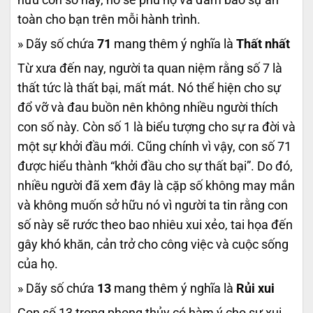
toàn cho bạn trên mỗi hành trình.
» Dãy số chứa
71
mang thêm ý nghĩa là
Thất nhất
Từ xưa đến nay, người ta quan niệm rằng số 7 là
thất tức là thất bại, mất mát. Nó thể hiện cho sự
đổ vỡ và đau buồn nên không nhiều người thích
con số này. Còn số 1 là biểu tượng cho sự ra đời và
một sự khởi đầu mới. Cũng chính vì vậy, con số 71
được hiểu thành “khởi đầu cho sự thất bại”. Do đó,
nhiều người đã xem đây là cặp số không may mắn
và không muốn sở hữu nó vì người ta tin rằng con
số này sẽ rước theo bao nhiêu xui xẻo, tai họa đến
gây khó khăn, cản trở cho công việc và cuộc sống
của họ.
» Dãy số chứa
13
mang thêm ý nghĩa là
Rủi xui
Con số 13 trong phong thủy có hàm ý cho sự xui