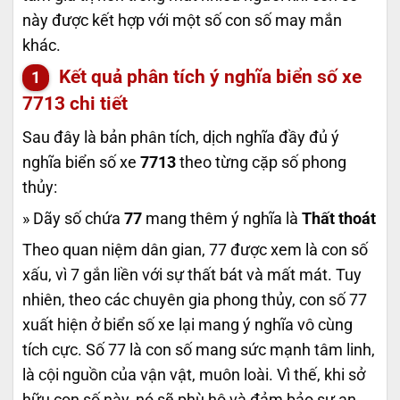
này được kết hợp với một số con số may mắn
khác.
Kết quả phân tích ý nghĩa biển số xe
7713
chi tiết
Sau đây là bản phân tích, dịch nghĩa đầy đủ ý
nghĩa biển số xe
7713
theo từng cặp số phong
thủy:
» Dãy số chứa
77
mang thêm ý nghĩa là
Thất thoát
Theo quan niệm dân gian, 77 được xem là con số
xấu, vì 7 gắn liền với sự thất bát và mất mát. Tuy
nhiên, theo các chuyên gia phong thủy, con số 77
xuất hiện ở biển số xe lại mang ý nghĩa vô cùng
tích cực. Số 77 là con số mang sức mạnh tâm linh,
là cội nguồn của vận vật, muôn loài. Vì thế, khi sở
hữu con số này, nó sẽ phù hộ và đảm bảo sự an