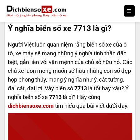
Bỏ
qua
DỊCH BIỂN SỐ
nội
Ý nghĩa biển số xe 7713 là gì?
dung
Người Việt luôn quan niệm rằng biển số xe của ô
tô, xe máy sẽ mang những ý nghĩa tinh thần đặc
biệt, gắn liền với vận mệnh của chủ sở hữu nó. Các
chủ xe luôn mong muốn sở hữu những con số đẹp
hợp phong thủy, mang ý nghĩa như ý, cát tường,
đại cát, đại lợi. Vậy biển số
7713
là tốt hay xấu? Ý
nghĩa biển số xe
7713
là gì? Hãy cùng
dichbiensoxe.com
tìm hiểu qua bài viết dưới đây.