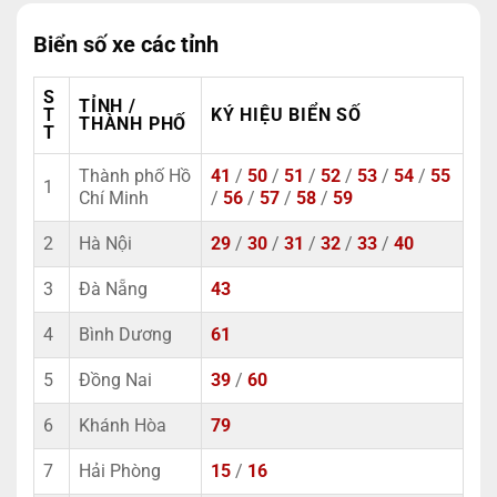
Biển số xe các tỉnh
S
TỈNH /
T
KÝ HIỆU BIỂN SỐ
THÀNH PHỐ
T
Thành phố Hồ
41
/
50
/
51
/
52
/
53
/
54
/
55
1
Chí Minh
/
56
/
57
/
58
/
59
2
Hà Nội
29
/
30
/
31
/
32
/
33
/
40
3
Đà Nẵng
43
4
Bình Dương
61
5
Đồng Nai
39
/
60
6
Khánh Hòa
79
7
Hải Phòng
15
/
16