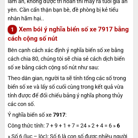
làm ăn, không được trì hoãn thì may ra tuổi già an
yên. Cần cẩn thận bạn bè, đề phòng bị kẻ tiểu
nhân hãm hại..
Xem bói ý nghĩa biển số xe
7917
bằng
cách cộng số nút
Bên cạnh cách xác định ý nghĩa biển số xe bằng
cách chia 80, chúng tôi sẽ chia sẻ cách dịch biển
số xe bằng cách cộng số nút như sau:
Theo dân gian, người ta sẽ tính tổng các số trong
biển số xe và lấy số cuối cùng trong kết quả vừa
tính được để đối chiếu bảng ý nghĩa phong thủy
các con số.
Ý nghĩa biển số xe
7917
:
Công thức tính: 7 + 9 + 1 + 7 = 24 » 2 + 4 = 6 »
6
» Số 6 (lục – lộc): Số 6 là con số được nhiều người