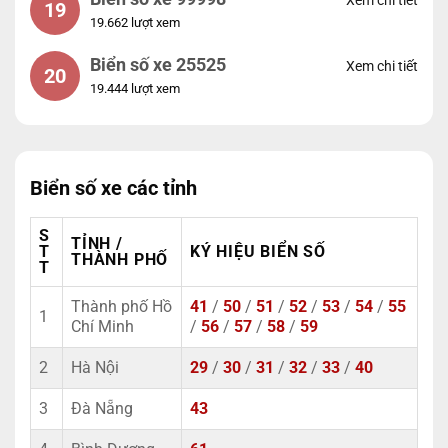
19
19.662 lượt xem
Biển số xe 25525
Xem chi tiết
20
19.444 lượt xem
Biển số xe các tỉnh
S
TỈNH /
T
KÝ HIỆU BIỂN SỐ
THÀNH PHỐ
T
Thành phố Hồ
41
/
50
/
51
/
52
/
53
/
54
/
55
1
Chí Minh
/
56
/
57
/
58
/
59
2
Hà Nội
29
/
30
/
31
/
32
/
33
/
40
3
Đà Nẵng
43