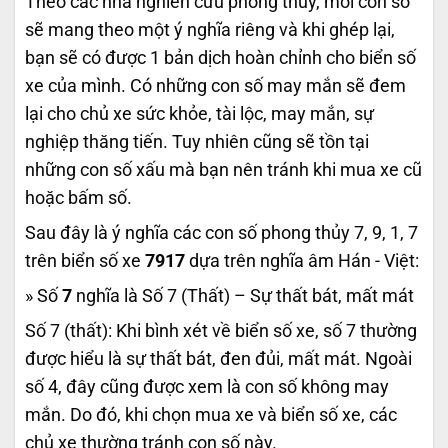
Theo các nhà nghiên cứu phong thủy, mỗi con số
sẽ mang theo một ý nghĩa riêng và khi ghép lại,
bạn sẽ có được 1 bản dịch hoàn chỉnh cho biển số
xe của mình. Có những con số may mắn sẽ đem
lại cho chủ xe sức khỏe, tài lộc, may mắn, sự
nghiệp thăng tiến. Tuy nhiên cũng sẽ tồn tại
những con số xấu mà bạn nên tránh khi mua xe cũ
hoặc bấm số.
Sau đây là ý nghĩa các con số phong thủy 7, 9, 1, 7
trên biển số xe
7917
dựa trên nghĩa âm Hán - Việt:
» Số
7
nghĩa là Số 7 (Thất) – Sự thất bát, mất mát
Số 7 (thất): Khi bình xét về biển số xe, số 7 thường
được hiểu là sự thất bát, đen đủi, mất mát. Ngoài
số 4, đây cũng được xem là con số không may
mắn. Do đó, khi chọn mua xe và biển số xe, các
chủ xe thường tránh con số này.