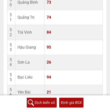
Quảng Bình
73
0
5
Quảng Trị
74
1
5
Trà Vinh
84
2
5
Hậu Giang
95
3
5
Sơn La
26
4
5
Bạc Liêu
94
5
5
Yên Bái
21
6
Dịch biển số
Định giá BSX
5
Tuyên Quang
22
7