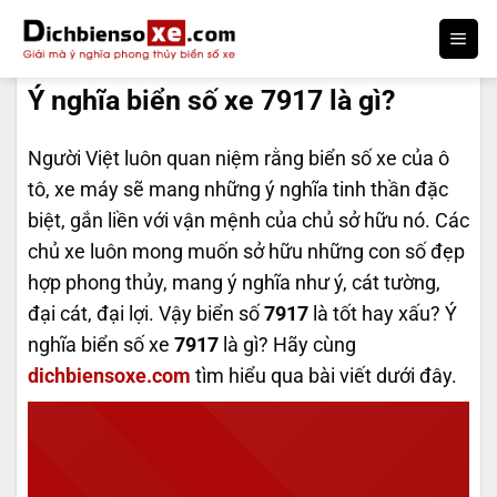
Bỏ
qua
DỊCH BIỂN SỐ
nội
Ý nghĩa biển số xe 7917 là gì?
dung
Người Việt luôn quan niệm rằng biển số xe của ô
tô, xe máy sẽ mang những ý nghĩa tinh thần đặc
biệt, gắn liền với vận mệnh của chủ sở hữu nó. Các
chủ xe luôn mong muốn sở hữu những con số đẹp
hợp phong thủy, mang ý nghĩa như ý, cát tường,
đại cát, đại lợi. Vậy biển số
7917
là tốt hay xấu? Ý
nghĩa biển số xe
7917
là gì? Hãy cùng
dichbiensoxe.com
tìm hiểu qua bài viết dưới đây.