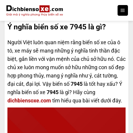
Bỏ
qua
DỊCH BIỂN SỐ
nội
Ý nghĩa biển số xe 7945 là gì?
dung
Người Việt luôn quan niệm rằng biển số xe của ô
tô, xe máy sẽ mang những ý nghĩa tinh thần đặc
biệt, gắn liền với vận mệnh của chủ sở hữu nó. Các
chủ xe luôn mong muốn sở hữu những con số đẹp
hợp phong thủy, mang ý nghĩa như ý, cát tường,
đại cát, đại lợi. Vậy biển số
7945
là tốt hay xấu? Ý
nghĩa biển số xe
7945
là gì? Hãy cùng
dichbiensoxe.com
tìm hiểu qua bài viết dưới đây.