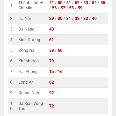
Thành phố Hồ
41
/
50
/
51
/
52
/
53
/
54
/
55
1
Chí Minh
/
56
/
57
/
58
/
59
2
Hà Nội
29
/
30
/
31
/
32
/
33
/
40
3
Đà Nẵng
43
4
Bình Dương
61
5
Đồng Nai
39
/
60
6
Khánh Hòa
79
7
Hải Phòng
15
/
16
8
Long An
62
9
Quảng Nam
92
1
Bà Rịa - Vũng
72
0
Tàu