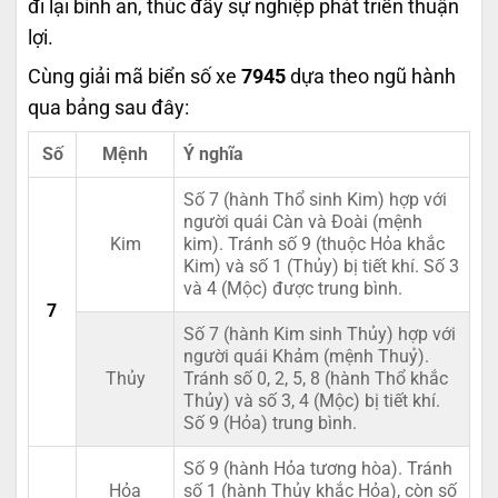
đi lại bình an, thúc đẩy sự nghiệp phát triển thuận
lợi.
Cùng giải mã biển số xe
7945
dựa theo ngũ hành
qua bảng sau đây:
Số
Mệnh
Ý nghĩa
Số 7 (hành Thổ sinh Kim) hợp với
người quái Càn và Đoài (mệnh
Kim
kim). Tránh số 9 (thuộc Hỏa khắc
Kim) và số 1 (Thủy) bị tiết khí. Số 3
và 4 (Mộc) được trung bình.
7
Số 7 (hành Kim sinh Thủy) hợp với
người quái Khảm (mệnh Thuỷ).
Thủy
Tránh số 0, 2, 5, 8 (hành Thổ khắc
Thủy) và số 3, 4 (Mộc) bị tiết khí.
Số 9 (Hỏa) trung bình.
Số 9 (hành Hỏa tương hòa). Tránh
Hỏa
số 1 (hành Thủy khắc Hỏa), còn số