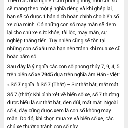
Theo các nhà nghiên cứu phong thủy, mỗi con số
sẽ mang theo một ý nghĩa riêng và khi ghép lại,
bạn sẽ có được 1 bản dịch hoàn chỉnh cho biển số
xe của mình. Có những con số may mắn sẽ đem
lại cho chủ xe sức khỏe, tài lộc, may mắn, sự
nghiệp thăng tiến. Tuy nhiên cũng sẽ tồn tại
những con số xấu mà bạn nên tránh khi mua xe cũ
hoặc bấm số.
Sau đây là ý nghĩa các con số phong thủy 7, 9, 4, 5
trên biển số xe
7945
dựa trên nghĩa âm Hán - Việt:
» Số
7
nghĩa là Số 7 (Thất) – Sự thất bát, mất mát
Số 7 (thất): Khi bình xét về biển số xe, số 7 thường
được hiểu là sự thất bát, đen đủi, mất mát. Ngoài
số 4, đây cũng được xem là con số không may
mắn. Do đó, khi chọn mua xe và biển số xe, các
chủ xe thường tránh con số này.