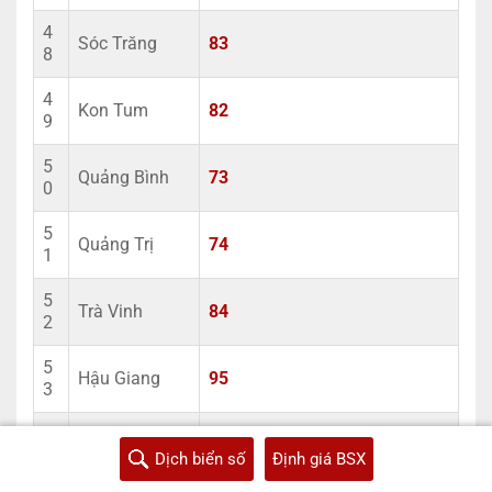
4
Sóc Trăng
83
8
4
Kon Tum
82
9
5
Quảng Bình
73
0
5
Quảng Trị
74
1
5
Trà Vinh
84
2
5
Hậu Giang
95
3
5
Sơn La
26
4
Dịch biển số
Định giá BSX