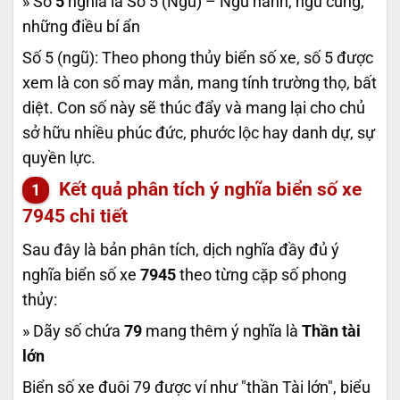
» Số
5
nghĩa là Số 5 (Ngũ) – Ngũ hành, ngũ cung,
những điều bí ẩn
Số 5 (ngũ): Theo phong thủy biển số xe, số 5 được
xem là con số may mắn, mang tính trường thọ, bất
diệt. Con số này sẽ thúc đẩy và mang lại cho chủ
sở hữu nhiều phúc đức, phước lộc hay danh dự, sự
quyền lực.
Kết quả phân tích ý nghĩa biển số xe
7945
chi tiết
Sau đây là bản phân tích, dịch nghĩa đầy đủ ý
nghĩa biển số xe
7945
theo từng cặp số phong
thủy:
» Dãy số chứa
79
mang thêm ý nghĩa là
Thần tài
lớn
Biển số xe đuôi 79 được ví như "thần Tài lớn", biểu