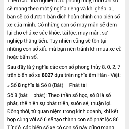
Theo các nhà nghiên cứu phong thủy, mỗi con số
sẽ mang theo một ý nghĩa riêng và khi ghép lại,
bạn sẽ có được 1 bản dịch hoàn chỉnh cho biển số
xe của mình. Có những con số may mắn sẽ đem
lại cho chủ xe sức khỏe, tài lộc, may mắn, sự
nghiệp thăng tiến. Tuy nhiên cũng sẽ tồn tại
những con số xấu mà bạn nên tránh khi mua xe cũ
hoặc bấm số.
Sau đây là ý nghĩa các con số phong thủy 8, 0, 2, 7
trên biển số xe
8027
dựa trên nghĩa âm Hán - Việt:
» Số
8
nghĩa là Số 8 (Bát) – Phát tài
Số 8 (bát – phát): Theo thần số học, số 8 là số
phát, thể hiện sự phát triển, suôn sẻ, thuận lợi.
Đồng thời, từ quan niệm trong kinh doanh, khi kết
hợp cùng với số 6 sẽ tạo thành con số phát lộc 86.
Từ đó, các biển số xe có con số này cũng mang