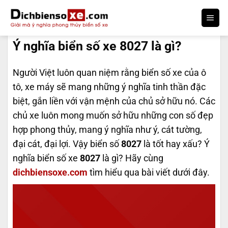
Bỏ
qua
DỊCH BIỂN SỐ
nội
Ý nghĩa biển số xe 8027 là gì?
dung
Người Việt luôn quan niệm rằng biển số xe của ô
tô, xe máy sẽ mang những ý nghĩa tinh thần đặc
biệt, gắn liền với vận mệnh của chủ sở hữu nó. Các
chủ xe luôn mong muốn sở hữu những con số đẹp
hợp phong thủy, mang ý nghĩa như ý, cát tường,
đại cát, đại lợi. Vậy biển số
8027
là tốt hay xấu? Ý
nghĩa biển số xe
8027
là gì? Hãy cùng
dichbiensoxe.com
tìm hiểu qua bài viết dưới đây.