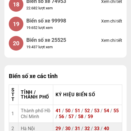
Biển số xe 74953
Xem chi tiết
18
22.682 lượt xem
Biển số xe 99998
Xem chi tiết
19
19.652 lượt xem
Biển số xe 25525
Xem chi tiết
20
19.437 lượt xem
Biển số xe các tỉnh
S
TỈNH /
T
KÝ HIỆU BIỂN SỐ
THÀNH PHỐ
T
Thành phố Hồ
41
/
50
/
51
/
52
/
53
/
54
/
55
1
Chí Minh
/
56
/
57
/
58
/
59
2
Hà Nội
29
/
30
/
31
/
32
/
33
/
40