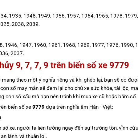
4, 1935, 1948, 1949, 1956, 1957, 1964, 1965, 1978, 1979,
2025, 2038, 2039.
8, 1946, 1947, 1960, 1961, 1968, 1969, 1977, 1976, 1990, 
036, 2037.
ủy 9, 7, 7, 9 trên biển số xe
9779
 mang theo một ý nghĩa riêng và khi ghép lại, bạn sẽ có đượ
 con số may mắn sẽ đem lại cho chủ xe sức khỏe, tài lộc, m
ững con số xấu mà bạn nên tránh khi mua xe cũ hoặc bấm số.
trên biển số xe
9779
dựa trên nghĩa âm Hán - Việt:
u
n số xe, người ta liên tưởng ngay đến sự trường tồn, vĩnh cửu
 lành, và thuận lợi.