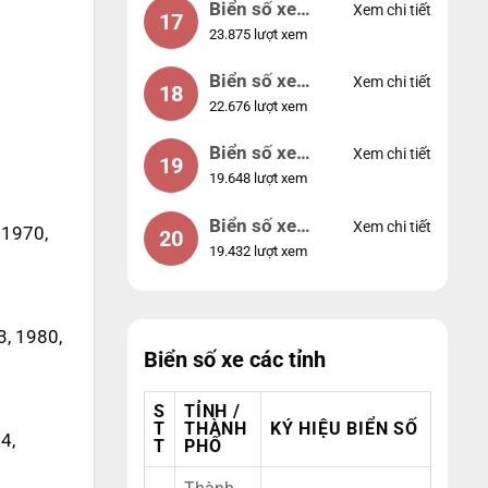
Biển số xe
Xem chi tiết
17
23.875 lượt xem
44953
Biển số xe
Xem chi tiết
18
22.676 lượt xem
74953
Biển số xe
Xem chi tiết
19
19.648 lượt xem
99998
Biển số xe
Xem chi tiết
 1970,
20
19.432 lượt xem
25525
3, 1980,
Biển số xe các tỉnh
S
TỈNH /
T
THÀNH
KÝ HIỆU BIỂN SỐ
4,
T
PHỐ