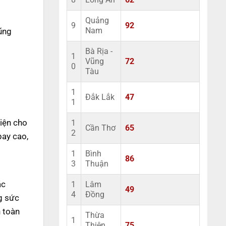
8
Long An
62
Quảng
9
92
cũng
Nam
Bà Rịa -
1
Vũng
72
0
Tàu
1
Đắk Lắk
47
1
diện cho
1
Cần Thơ
65
2
ay cao,
1
Bình
86
3
Thuận
ác
1
Lâm
49
4
Đồng
ng sức
n toàn
Thừa
1
Thiên
75