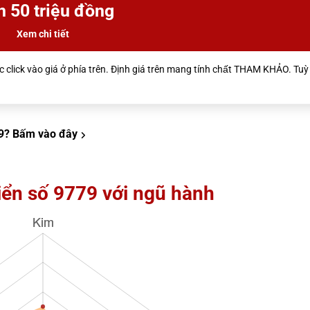
n 50 triệu đồng
Xem chi tiết
 click vào giá ở phía trên. Định giá trên mang tính chất THAM KHẢO. Tuỳ 
9?
Bấm vào đây
iển số 9779 với ngũ hành