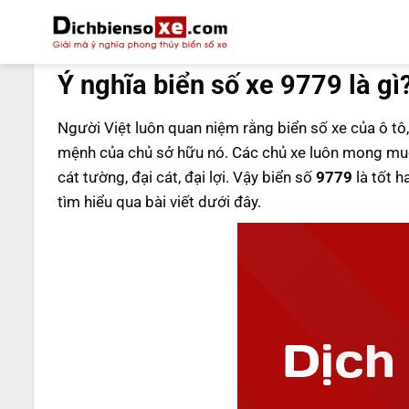
Bỏ
qua
DỊCH BIỂN SỐ
nội
Ý nghĩa biển số xe 9779 là gì
dung
Người Việt luôn quan niệm rằng biển số xe của ô tô,
mệnh của chủ sở hữu nó. Các chủ xe luôn mong muố
cát tường, đại cát, đại lợi. Vậy biển số
9779
là tốt h
tìm hiểu qua bài viết dưới đây.