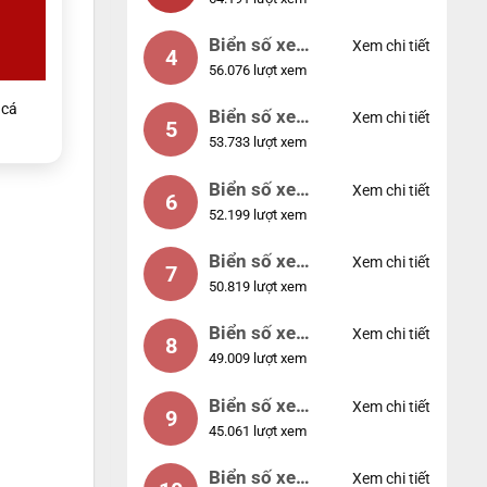
88888
Biển số xe
Xem chi tiết
4
56.076 lượt xem
12345
cá
Biển số xe
Xem chi tiết
5
53.733 lượt xem
66666
Biển số xe
Xem chi tiết
6
52.199 lượt xem
11111
Biển số xe
Xem chi tiết
7
50.819 lượt xem
44444
Biển số xe
Xem chi tiết
8
49.009 lượt xem
77777
Biển số xe
Xem chi tiết
9
45.061 lượt xem
55555
Biển số xe
Xem chi tiết