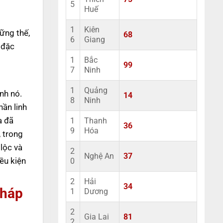
5
Huế
1
Kiên
ững thế,
68
6
Giang
 đặc
1
Bắc
99
7
Ninh
1
Quảng
nh nó.
14
8
Ninh
hần linh
a đã
1
Thanh
36
9
Hóa
 trong
lộc và
2
Nghệ An
37
ều kiện
0
2
Hải
34
pháp
1
Dương
2
Gia Lai
81
2