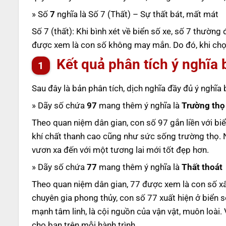
» Số
7
nghĩa là Số 7 (Thất) – Sự thất bát, mất mát
Số 7 (thất): Khi bình xét về biển số xe, số 7 thường
được xem là con số không may mắn. Do đó, khi chọn
Kết quả phân tích ý nghĩa 
Sau đây là bản phân tích, dịch nghĩa đầy đủ ý nghĩa
» Dãy số chứa
97
mang thêm ý nghĩa là
Trường thọ
Theo quan niệm dân gian, con số 97 gắn liền với biể
khí chất thanh cao cũng như sức sống trường thọ.
vươn xa đến với một tương lai mới tốt đẹp hơn.
» Dãy số chứa
77
mang thêm ý nghĩa là
Thất thoát
Theo quan niệm dân gian, 77 được xem là con số xấu,
chuyên gia phong thủy, con số 77 xuất hiện ở biển 
mạnh tâm linh, là cội nguồn của vận vật, muôn loài.
cho bạn trên mỗi hành trình.