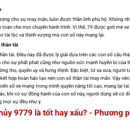
n
u tượng cho sự may mắn, luôn được thần linh phù hộ. Không nh
 toàn cho mọi chuyến hành trình. Vì thế, 79 được giới mê xe
 tài lộc và thịnh vượng mà con số này mang lại.
 thần tài
hần tài. Điều này đã được lý giải dựa trên các con số cấu thà
iện cho sự phất phát cũng như nguồn sức mạnh huyền bí của t
ờng thọ, quyền uy và hưng thịnh. Đặc biệt, từ xa xưa, người t
 kết hợp hoàn hảo tạo nên con số thần tài may mắn. Vậy nên,
ển số xe mang trong mình quyền năng tối cao, mang lại tài 
c, khi có sự đồng hành của con số này, người dùng sẽ có đi
g mọi sự đều như ý.
thủy
9779
là tốt hay xấu? - Phương 