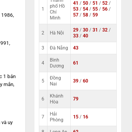
Thành
41
/
50
/
51
/
52
/
phố Hồ
1
53
/
54
/
55
/
56
/
Chí
 1986,
57
/
58
/
59
Minh
29
/
30
/
31
/
32
/
2
Hà Nội
33
/
40
1991,
3
Đà Nẵng
43
Bình
4
61
Dương
c 1 bản
Đồng
5
39
/
60
ay mắn,
Nai
Khánh
6
79
Hòa
Hải
7
15
/
16
Phòng
 và uy