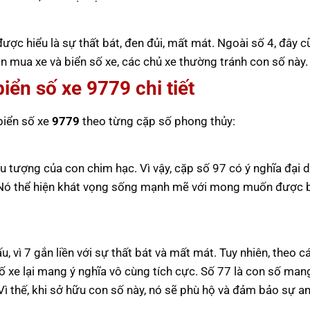
 được hiểu là sự thất bát, đen đủi, mất mát. Ngoài số 4, đây 
 mua xe và biển số xe, các chủ xe thường tránh con số này.
biển số xe
9779
chi tiết
 biển số xe
9779
theo từng cặp số phong thủy:
u tượng của con chim hạc. Vì vậy, cặp số 97 có ý nghĩa đại 
 Nó thể hiện khát vọng sống mạnh mẽ với mong muốn được b
 vì 7 gắn liền với sự thất bát và mất mát. Tuy nhiên, theo c
số xe lại mang ý nghĩa vô cùng tích cực. Số 77 là con số ma
 Vì thế, khi sở hữu con số này, nó sẽ phù hộ và đảm bảo sự a