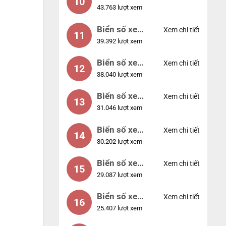
10
43.763 lượt xem
56789
Biển số xe
Xem chi tiết
11
39.392 lượt xem
01234
Biển số xe
Xem chi tiết
12
38.040 lượt xem
33333
Biển số xe
Xem chi tiết
13
31.046 lượt xem
22222
Biển số xe
Xem chi tiết
14
30.202 lượt xem
14953
Biển số xe
Xem chi tiết
15
29.087 lượt xem
24953
Biển số xe
Xem chi tiết
16
25.407 lượt xem
49053