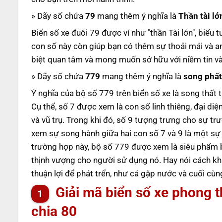
» Dãy số chứa
79
mang thêm ý nghĩa là
Thần tài lớ
Biển số xe đuôi 79 được ví như "thần Tài lớn", biể
con số này còn giúp bạn có thêm sự thoải mái và an
biệt quan tâm và mong muốn sở hữu với niềm tin vào
» Dãy số chứa
779
mang thêm ý nghĩa là
song phất
Ý nghĩa của bộ số 779 trên biển số xe là song thất t
Cụ thể, số 7 được xem là con số linh thiêng, đại d
và vũ trụ. Trong khi đó, số 9 tượng trưng cho sự trư
xem sự song hành giữa hai con số 7 và 9 là một sự
trường hợp này, bộ số 779 được xem là siêu phẩm bi
thịnh vượng cho người sử dụng nó. Hay nói cách khá
thuận lợi để phát trển, như cá gặp nước và cuối cùn
Giải mã biển số xe phong 
chia 80