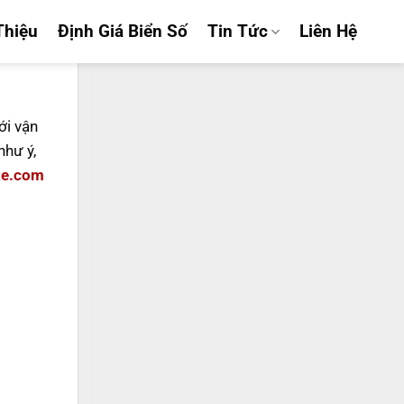
Thiệu
Định Giá Biển Số
Tin Tức
Liên Hệ
ới vận
hư ý,
xe.com