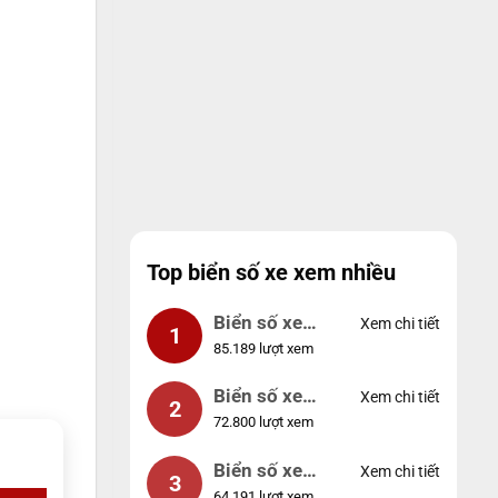
Top biển số xe xem nhiều
Biển số xe
Xem chi tiết
1
85.189 lượt xem
99999
Biển số xe
Xem chi tiết
2
72.800 lượt xem
04953
Biển số xe
Xem chi tiết
3
64.191 lượt xem