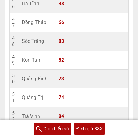
4
Hà Tĩnh
38
6
4
Đồng Tháp
66
7
4
Sóc Trăng
83
8
4
Kon Tum
82
9
5
Quảng Bình
73
0
5
Quảng Trị
74
1
5
Trà Vinh
84
2
Dịch biển số
Định giá BSX
5
Hậu Giang
95