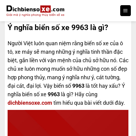
Bỏ
qua
DỊCH BIỂN SỐ
nội
Ý nghĩa biển số xe 9963 là gì?
dung
Người Việt luôn quan niệm rằng biển số xe của ô
tô, xe máy sẽ mang những ý nghĩa tinh thần đặc
biệt, gắn liền với vận mệnh của chủ sở hữu nó. Các
chủ xe luôn mong muốn sở hữu những con số đẹp
hợp phong thủy, mang ý nghĩa như ý, cát tường,
đại cát, đại lợi. Vậy biển số
9963
là tốt hay xấu? Ý
nghĩa biển số xe
9963
là gì? Hãy cùng
dichbiensoxe.com
tìm hiểu qua bài viết dưới đây.