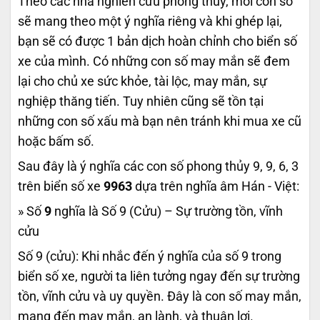
Theo các nhà nghiên cứu phong thủy, mỗi con số
sẽ mang theo một ý nghĩa riêng và khi ghép lại,
bạn sẽ có được 1 bản dịch hoàn chỉnh cho biển số
xe của mình. Có những con số may mắn sẽ đem
lại cho chủ xe sức khỏe, tài lộc, may mắn, sự
nghiệp thăng tiến. Tuy nhiên cũng sẽ tồn tại
những con số xấu mà bạn nên tránh khi mua xe cũ
hoặc bấm số.
Sau đây là ý nghĩa các con số phong thủy 9, 9, 6, 3
trên biển số xe
9963
dựa trên nghĩa âm Hán - Việt:
» Số
9
nghĩa là Số 9 (Cửu) – Sự trường tồn, vĩnh
cửu
Số 9 (cửu): Khi nhắc đến ý nghĩa của số 9 trong
biển số xe, người ta liên tưởng ngay đến sự trường
tồn, vĩnh cửu và uy quyền. Đây là con số may mắn,
mang đến may mắn, an lành, và thuận lợi.