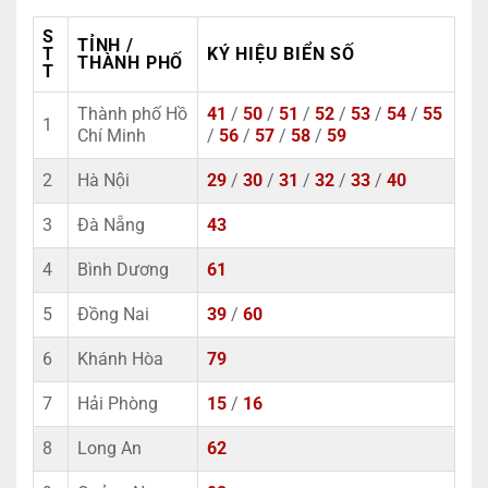
S
TỈNH /
T
KÝ HIỆU BIỂN SỐ
THÀNH PHỐ
T
Thành phố Hồ
41
/
50
/
51
/
52
/
53
/
54
/
55
1
Chí Minh
/
56
/
57
/
58
/
59
2
Hà Nội
29
/
30
/
31
/
32
/
33
/
40
3
Đà Nẵng
43
4
Bình Dương
61
5
Đồng Nai
39
/
60
6
Khánh Hòa
79
7
Hải Phòng
15
/
16
8
Long An
62