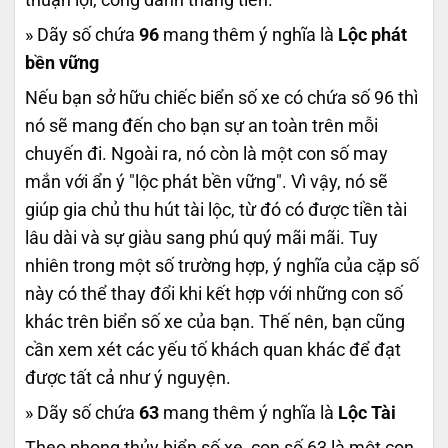
» Dãy số chứa
96
mang thêm ý nghĩa là
Lộc phát
bền vững
Nếu bạn sở hữu chiếc biển số xe có chứa số 96 thì
nó sẽ mang đến cho bạn sự an toàn trên mỗi
chuyến đi. Ngoài ra, nó còn là một con số may
mắn với ẩn ý "lộc phát bền vững". Vì vậy, nó sẽ
giúp gia chủ thu hút tài lộc, từ đó có được tiền tài
lâu dài và sự giàu sang phú quý mãi mãi. Tuy
nhiên trong một số trường hợp, ý nghĩa của cặp số
này có thể thay đổi khi kết hợp với những con số
khác trên biển số xe của bạn. Thế nên, bạn cũng
cần xem xét các yếu tố khách quan khác để đạt
được tất cả như ý nguyện.
» Dãy số chứa
63
mang thêm ý nghĩa là
Lộc Tài
Theo phong thủy biển số xe, con số 63 là một con