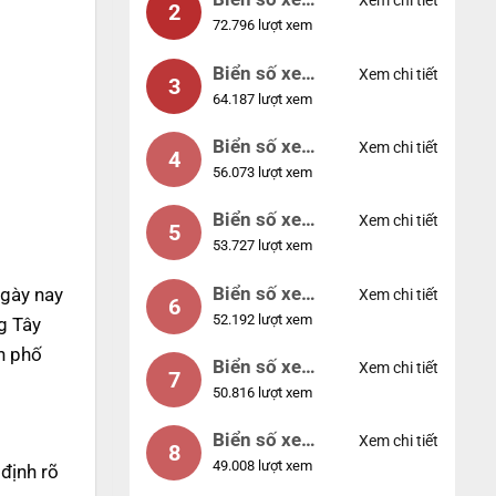
Xem chi tiết
2
72.796 lượt xem
04953
Biển số xe
Xem chi tiết
3
64.187 lượt xem
88888
Biển số xe
Xem chi tiết
4
56.073 lượt xem
12345
Biển số xe
Xem chi tiết
5
53.727 lượt xem
66666
Biển số xe
Ngày nay
Xem chi tiết
6
52.192 lượt xem
11111
g Tây
h phố
Biển số xe
Xem chi tiết
7
50.816 lượt xem
44444
Biển số xe
Xem chi tiết
8
49.008 lượt xem
77777
 định rõ