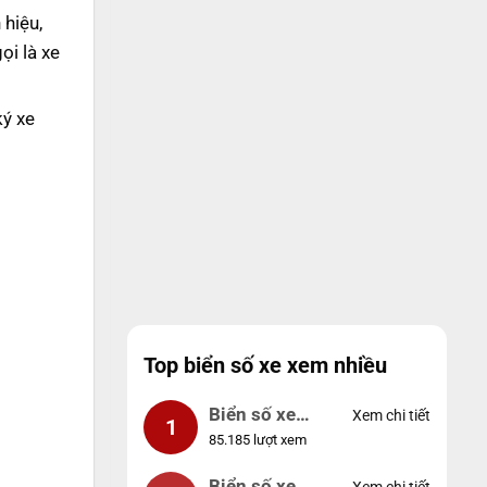
hiệu,
ọi là xe
ký xe
Top biển số xe xem nhiều
Biển số xe
Xem chi tiết
1
85.185 lượt xem
99999
Biển số xe