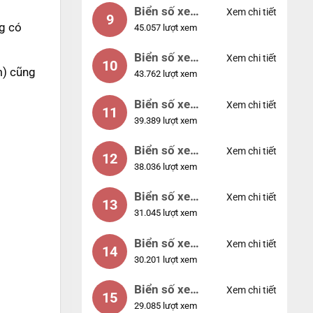
Biển số xe
Xem chi tiết
9
ng có
45.057 lượt xem
55555
Biển số xe
Xem chi tiết
10
m) cũng
43.762 lượt xem
56789
Biển số xe
Xem chi tiết
11
39.389 lượt xem
01234
Biển số xe
Xem chi tiết
12
38.036 lượt xem
33333
Biển số xe
Xem chi tiết
13
31.045 lượt xem
22222
Biển số xe
Xem chi tiết
14
30.201 lượt xem
14953
Biển số xe
Xem chi tiết
15
29.085 lượt xem
24953