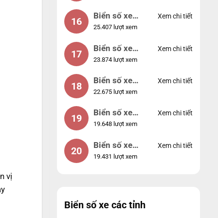
Biển số xe
Xem chi tiết
16
25.407 lượt xem
49053
Biển số xe
Xem chi tiết
17
23.874 lượt xem
44953
Biển số xe
Xem chi tiết
18
22.675 lượt xem
74953
Biển số xe
Xem chi tiết
19
19.648 lượt xem
99998
Biển số xe
Xem chi tiết
20
19.431 lượt xem
25525
n vị
ày
Biển số xe các tỉnh