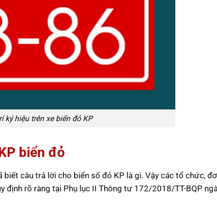
rí ký hiệu trên xe biển đỏ KP
 KP biển đỏ
iết câu trả lời cho biển số đỏ KP là gì. Vậy các tổ chức, đơ
uy định rõ ràng tại Phụ lục II Thông tư 172/2018/TT-BQP ng