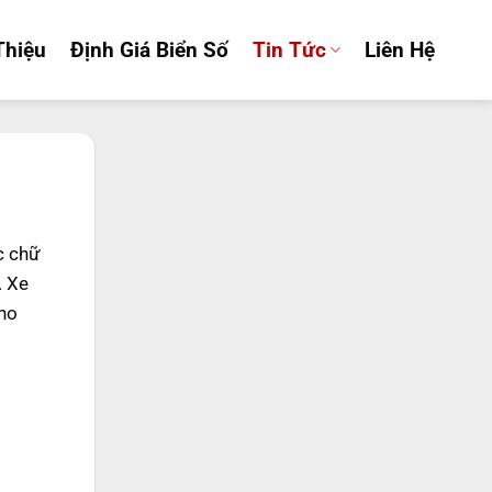
Thiệu
Định Giá Biển Số
Tin Tức
Liên Hệ
c chữ
.
Xe
cho