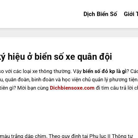
Dịch Biển Số
Giới 
ký hiệu ở biển số xe quân đội
so với các loại xe thông thường. Vậy
biển số đỏ kp là gì
? Cá
hu, quân đoàn, binh đoàn và học viện chủ quản lý phương tiện
tiên gì? Mời bạn cùng
Dichbiensoxe.com
đi tìm câu trả lời 
n màu trắng dập chìm.
Theo quy định tại Phụ lục II Thông tư