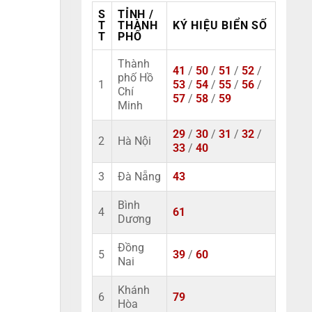
S
TỈNH /
T
THÀNH
KÝ HIỆU BIỂN SỐ
T
PHỐ
Thành
41
/
50
/
51
/
52
/
phố Hồ
1
53
/
54
/
55
/
56
/
Chí
57
/
58
/
59
Minh
29
/
30
/
31
/
32
/
2
Hà Nội
33
/
40
3
Đà Nẵng
43
Bình
4
61
Dương
Đồng
5
39
/
60
Nai
Khánh
6
79
Hòa