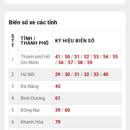
Biển số xe các tỉnh
S
TỈNH /
T
KÝ HIỆU BIỂN SỐ
THÀNH PHỐ
T
Thành phố Hồ
41
/
50
/
51
/
52
/
53
/
54
/
55
1
Chí Minh
/
56
/
57
/
58
/
59
2
Hà Nội
29
/
30
/
31
/
32
/
33
/
40
3
Đà Nẵng
43
4
Bình Dương
61
5
Đồng Nai
39
/
60
6
Khánh Hòa
79