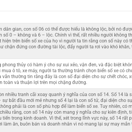
 dân gian, con số 06 có thể được hiểu là không lộc, bởi nó đư
n số 0 – không và 6 – lộc. Chính vì thế, rất nhiều người không t
 hiện trên biển số xe của họ vì người ta tin rằng con số này có 
hư chặn đứng con đường tài lộc, đẩy người ta rơi vào khó khăn,
g phong thủy có hàm ý cho sự xui xẻo, vận đen, và đặc biệt kh
i mua ô tô, xe máy, người ta thường tránh chọn biển số xe có c
a vẫn thường tin rằng đây là con số đại diện cho sự chết chóc, xu
n toàn và thuận lợi trên mọi chặng đường.
n nhiều tranh cãi xoay quanh ý nghĩa của con số 14. Số 14 là s
 sự bắt đầu mới mẻ nhưng số 4 lại là con số tử, đại diện cho s
không phải là con số phù hợp để làm biển số xe. Tuy nhiên, có 
chiều rằng, con số 14 này còn mang ý nghĩa cho sự kiên định, t
u tiến trong kinh doanh. Vì thế, xét trong lĩnh vực này, số 14 rất
i làm ăn, buôn bán và doanh nhân vì nó mang lại sự may mắn 