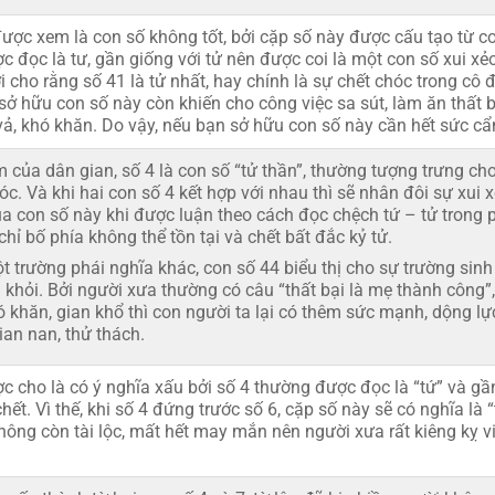
ược xem là con số không tốt, bởi cặp số này được cấu tạo từ co
 đọc là tư, gần giống với tử nên được coi là một con số xui xẻo
i cho rằng số 41 là tử nhất, hay chính là sự chết chóc trong cô 
sở hữu con số này còn khiến cho công việc sa sút, làm ăn thất b
vả, khó khăn. Do vậy, nếu bạn sở hữu con số này cần hết sức cẩ
của dân gian, số 4 là con số “tử thần”, thường tượng trưng cho
óc. Và khi hai con số 4 kết hợp với nhau thì sẽ nhân đôi sự xui 
ủa con số này khi được luận theo cách đọc chệch tứ – tử trong 
chỉ bố phía không thể tồn tại và chết bất đắc kỷ tử.
t trường phái nghĩa khác, con số 44 biểu thị cho sự trường sinh
n khỏi. Bởi người xưa thường có câu “thất bại là mẹ thành công”
 khăn, gian khổ thì con người ta lại có thêm sức mạnh, dộng lự
ian nan, thử thách.
c cho là có ý nghĩa xấu bởi số 4 thường được đọc là “tứ” và gầ
hết. Vì thế, khi số 4 đứng trước số 6, cặp số này sẽ có nghĩa là “
không còn tài lộc, mất hết may mắn nên người xưa rất kiêng kỵ v