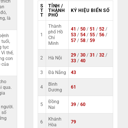
 thích
S
TỈNH /
uan
T
THÀNH
KÝ HIỆU BIỂN SỐ
 đó,
T
PHỐ
ng, là
Thành
41
/
50
/
51
/
52
/
phố Hồ
1
53
/
54
/
55
/
56
/
 bệnh
Chí
57
/
58
/
59
tuổi,
Minh
g tục
Vì thế,
29
/
30
/
31
/
32
/
2
Hà Nội
ng con
33
/
40
e của
3
Đà Nẵng
43
 cho
Bình
4
61
i qua.
Dương
gia
Đồng
5
39
/
60
 người.
Nai
n số
ững
Khánh
6
79
Hòa