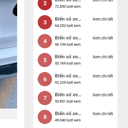
Xem chi tiết
2
72.830 lượt xem
04953
Biển số xe
Xem chi tiết
3
64.232 lượt xem
88888
Biển số xe
Xem chi tiết
4
56.109 lượt xem
12345
Biển số xe
Xem chi tiết
5
53.769 lượt xem
66666
Biển số xe
Xem chi tiết
6
52.229 lượt xem
11111
Biển số xe
Xem chi tiết
7
50.851 lượt xem
44444
Biển số xe
Xem chi tiết
8
49.040 lượt xem
77777