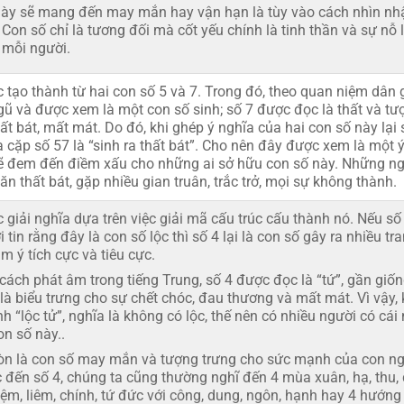
 này sẽ mang đến may mắn hay vận hạn là tùy vào cách nhìn nh
Con số chỉ là tương đối mà cốt yếu chính là tinh thần và sự nỗ 
 mỗi người.
 tạo thành từ hai con số 5 và 7. Trong đó, theo quan niệm dân g
ngũ và được xem là một con số sinh; số 7 được đọc là thất và tư
ất bát, mất mát. Do đó, khi ghép ý nghĩa của hai con số này lại 
 cặp số 57 là “sinh ra thất bát”. Cho nên đây được xem là một 
sẽ đem đến điềm xấu cho những ai sở hữu con số này. Những n
ăn thất bát, gặp nhiều gian truân, trắc trở, mọi sự không thành.
giải nghĩa dựa trên việc giải mã cấu trúc cấu thành nó. Nếu số
tin rằng đây là con số lộc thì số 4 lại là con số gây ra nhiều tra
m ý tích cực và tiêu cực.
cách phát âm trong tiếng Trung, số 4 được đọc là “tứ”, gần giốn
là biểu trưng cho sự chết chóc, đau thương và mất mát. Vì vậy, 
nh “lộc tử”, nghĩa là không có lộc, thế nên có nhiều người có cái
on số này..
còn là con số may mắn và tượng trưng cho sức mạnh của con ng
c đến số 4, chúng ta cũng thường nghĩ đến 4 mùa xuân, hạ, thu,
iệm, liêm, chính, tứ đức với công, dung, ngôn, hạnh hay 4 hướng