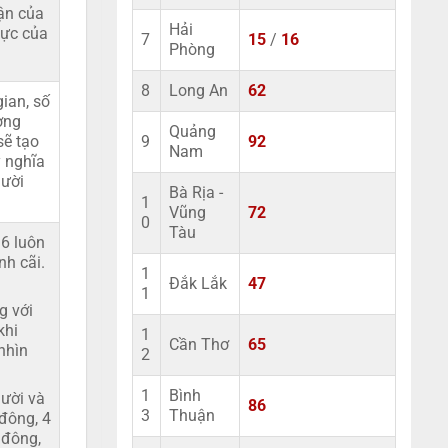
ận của
Hải
lực của
7
15
/
16
Phòng
8
Long An
62
ian, số
ợng
Quảng
9
92
sẽ tạo
Nam
ý nghĩa
gười
Bà Rịa -
1
Vũng
72
0
Tàu
 6 luôn
nh cãi.
1
Đắk Lắk
47
1
g với
khi
1
Cần Thơ
65
 nhìn
2
1
Bình
ười và
86
3
Thuận
 đông, 4
 đông,