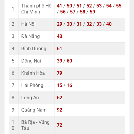
Thành phố Hồ
41
/
50
/
51
/
52
/
53
/
54
/
55
1
Chí Minh
/
56
/
57
/
58
/
59
2
Hà Nội
29
/
30
/
31
/
32
/
33
/
40
3
Đà Nẵng
43
4
Bình Dương
61
5
Đồng Nai
39
/
60
6
Khánh Hòa
79
7
Hải Phòng
15
/
16
8
Long An
62
9
Quảng Nam
92
1
Bà Rịa - Vũng
72
0
Tàu