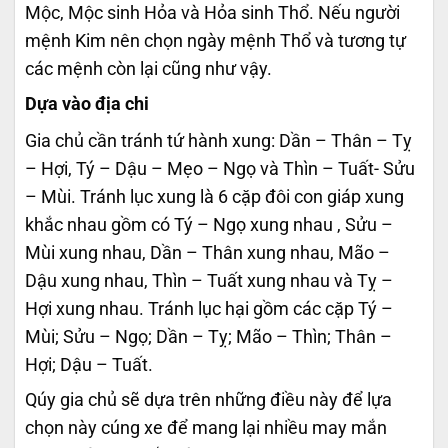
Mộc, Mộc sinh Hỏa và Hỏa sinh Thổ. Nếu người
mệnh Kim nên chọn ngày mệnh Thổ và tương tự
các mệnh còn lại cũng như vậy.
Dựa vào địa chi
Gia chủ cần tránh tứ hành xung: Dần – Thân – Tỵ
– Hợi, Tý – Dậu – Mẹo – Ngọ và Thìn – Tuất- Sửu
– Mùi. Tránh lục xung là 6 cặp đôi con giáp xung
khắc nhau gồm có Tý – Ngọ xung nhau , Sửu –
Mùi xung nhau, Dần – Thân xung nhau, Mão –
Dậu xung nhau, Thìn – Tuất xung nhau và Tỵ –
Hợi xung nhau. Tránh lục hại gồm các cặp Tý –
Mùi; Sửu – Ngọ; Dần – Tỵ; Mão – Thìn; Thân –
Hợi; Dậu – Tuất.
Qúy gia chủ sẽ dựa trên những điều này để lựa
chọn này cúng xe để mang lại nhiều may mắn