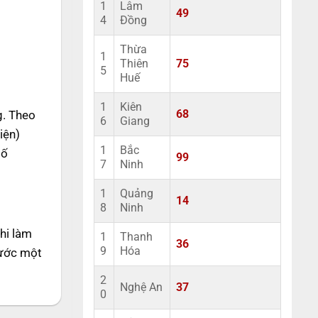
1
Lâm
49
4
Đồng
Thừa
1
Thiên
75
5
Huế
1
Kiên
g. Theo
68
6
Giang
iện)
1
Bắc
số
99
7
Ninh
1
Quảng
14
8
Ninh
hi làm
1
Thanh
36
9
Hóa
nước một
2
Nghệ An
37
0