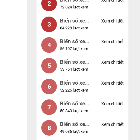
Xem chi tiết
2
72.824 lượt xem
04953
Biển số xe
Xem chi tiết
3
64.228 lượt xem
88888
Biển số xe
Xem chi tiết
4
56.107 lượt xem
12345
Biển số xe
Xem chi tiết
5
53.764 lượt xem
66666
Biển số xe
Xem chi tiết
6
52.226 lượt xem
11111
Biển số xe
Xem chi tiết
7
50.840 lượt xem
44444
Biển số xe
Xem chi tiết
8
49.036 lượt xem
77777