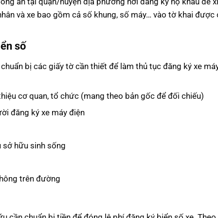
Công an tại quận/huyện địa phương nơi đăng ký hộ khẩu để xi
á nhân và xe bao gồm cả số khung, số máy… vào tờ khai được
iển số
 chuẩn bị các giấy tờ cần thiết để làm thủ tục đăng ký xe má
thiệu cơ quan, tổ chức (mang theo bản gốc để đối chiếu)
ười đăng ký xe máy điện
ủ sở hữu sinh sống
thông trên đường
hữu cần chuẩn bị tiền để đóng lệ phí đăng ký biển số xe. Theo