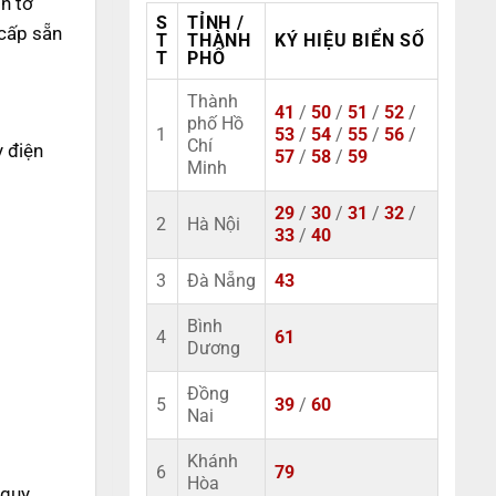
n tờ
S
TỈNH /
 cấp sẵn
T
THÀNH
KÝ HIỆU BIỂN SỐ
T
PHỐ
Thành
41
/
50
/
51
/
52
/
phố Hồ
1
53
/
54
/
55
/
56
/
Chí
y điện
57
/
58
/
59
Minh
29
/
30
/
31
/
32
/
2
Hà Nội
33
/
40
3
Đà Nẵng
43
Bình
4
61
Dương
Đồng
5
39
/
60
Nai
Khánh
6
79
Hòa
 quy