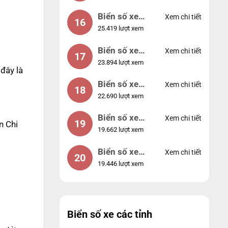
Biển số xe
Xem chi tiết
16
25.419 lượt xem
49053
Biển số xe
Xem chi tiết
17
23.894 lượt xem
44953
đây là
Biển số xe
Xem chi tiết
18
22.690 lượt xem
74953
Biển số xe
Xem chi tiết
19
n Chi
19.662 lượt xem
99998
Biển số xe
Xem chi tiết
20
19.446 lượt xem
25525
Biển số xe các tỉnh