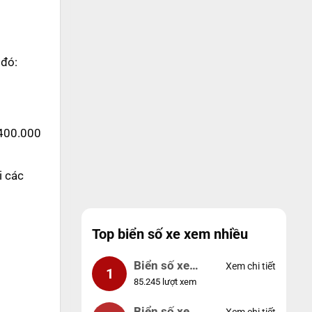
 đó:
 400.000
i các
Top biển số xe xem nhiều
Biển số xe
Xem chi tiết
1
85.245 lượt xem
99999
Biển số xe