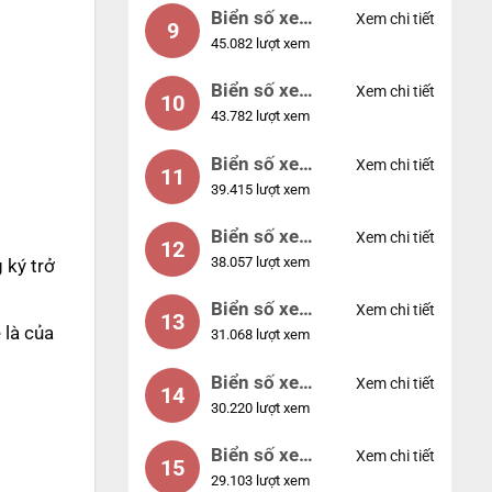
Biển số xe
Xem chi tiết
9
45.082 lượt xem
55555
Biển số xe
Xem chi tiết
10
43.782 lượt xem
56789
Biển số xe
Xem chi tiết
11
39.415 lượt xem
01234
Biển số xe
Xem chi tiết
12
38.057 lượt xem
33333
 ký trở
Biển số xe
Xem chi tiết
13
 là của
31.068 lượt xem
22222
Biển số xe
Xem chi tiết
14
30.220 lượt xem
14953
Biển số xe
Xem chi tiết
15
29.103 lượt xem
24953