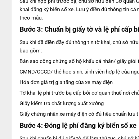
Sau khi nộp phí trước bạ, chủ sở hữu đến Cơ quan 
khai đăng ký biển số xe. Lưu ý điền đủ thông tin c
theo mẫu.
Bước 3:
Chuẩn bị giấy tờ và lệ phí cấp b
Sau khi đã điền đầy đủ thông tin tờ khai, chủ sở hữu
bao gồm:
Bản sao công chứng sổ hộ khẩu cá nhân/ giấy giới 
CMND/CCCD/ thẻ học sinh, sinh viên hợp lệ của ng
Hóa đơn giá trị gia tăng của xe máy điện
Tờ khai lệ phí trước bạ cấp bởi cơ quan thuế nơi ch
Giấy kiểm tra chất lượng xuất xưởng
Giấy chứng nhận xe máy điện có đủ tiêu chuẩn lưu 
Bước 4:
Đóng lệ phí đăng ký biển số xe
Sau khi chuẩn bị đủ giấy tờ để làm thủ tục, chủ sở 