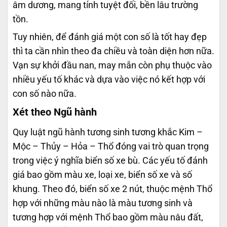
âm dương, mang tính tuyệt đối, bền lâu trường
tồn.
Tuy nhiên, để đánh giá một con số là tốt hay đẹp
thì ta cần nhìn theo đa chiều và toàn diện hơn nữa.
Vạn sự khởi đầu nan, may mắn còn phụ thuộc vào
nhiều yếu tố khác và dựa vào việc nó kết hợp với
con số nào nữa.
Xét theo Ngũ hành
Quy luật ngũ hành tương sinh tương khắc Kim –
Mộc – Thủy – Hỏa – Thổ đóng vai trò quan trọng
trong việc ý nghĩa biển số xe bù. Các yếu tố đánh
giá bao gồm màu xe, loại xe, biển số xe và số
khung. Theo đó, biển số xe 2 nút, thuộc mệnh Thổ
hợp với những màu nào là màu tương sinh và
tương hợp với mệnh Thổ bao gồm màu nâu đất,