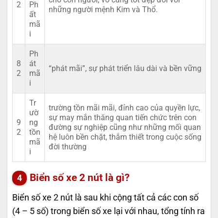
2
Ph
những người mệnh Kim và Thổ.
ất
mã
i
Ph
8
át
“phát mãi”, sự phát triển lâu dài và bền vững
2
mã
i
Tr
trường tồn mãi mãi, đỉnh cao của quyền lực,
ườ
sự may mắn thăng quan tiến chức trên con
9
ng
đường sự nghiệp cũng như những mối quan
2
tồn
hệ luôn bền chặt, thắm thiết trong cuộc sống
mã
đời thường
i
Biển số xe 2 nút là gì?
Biển số xe 2 nút là sau khi cộng tất cả các con số
(4 – 5 số) trong biển số xe lại với nhau, tổng tính ra