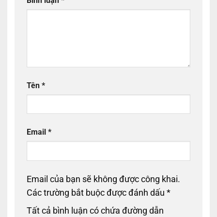
Bình luận
*
Tên
*
Email
*
Email của bạn sẽ không được công khai.
Các trường bắt buộc được đánh dấu
*
Tất cả bình luận có chứa đường dẫn