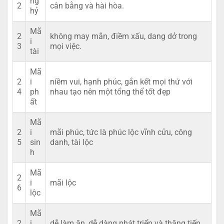
ng
2
cân bằng và hài hòa.
hỷ
Mã
2
không may mắn, điềm xấu, dang dở trong
i
3
mọi việc.
tài
Mã
2
i
niềm vui, hạnh phúc, gắn kết mọi thứ với
4
ph
nhau tạo nên một tổng thể tốt đẹp
ất
Mã
2
i
mãi phúc, tức là phúc lộc vĩnh cửu, công
5
sin
danh, tài lộc
h
Mã
2
i
mãi lộc
6
lộc
Mã
2
i
dễ làm ăn, dễ dàng phát triển và thăng tiến