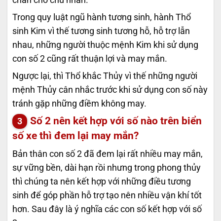
Trong quy luật ngũ hành tương sinh, hành Thổ
sinh Kim vì thế tương sinh tương hỗ, hỗ trợ lẫn
nhau, những người thuộc mệnh Kim khi sử dụng
con số 2 cũng rất thuận lợi và may mắn.
Ngược lại, thì Thổ khắc Thủy vì thế những người
mệnh Thủy cân nhắc trước khi sử dụng con số này
tránh gặp những điềm không may.
Số 2 nên kết hợp với số nào trên biển
số xe thì đem lại may mắn?
Bản thân con số 2 đã đem lại rất nhiều may mắn,
sự vững bền, dài hạn rồi nhưng trong phong thủy
thì chúng ta nên kết hợp với những điều tương
sinh để góp phần hỗ trợ tạo nên nhiều vận khí tốt
hơn. Sau đây là ý nghĩa các con số kết hợp với số