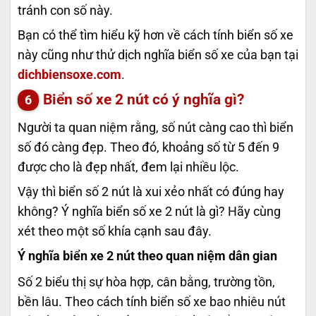
tránh con số này.
Bạn có thể tìm hiểu kỹ hơn về cách tính biển số xe
này cũng như thử dịch nghĩa biển số xe của bạn tại
dichbiensoxe.com
.
Biển số xe 2 nút có ý nghĩa gì?
Người ta quan niệm rằng, số nút càng cao thì biển
số đó càng đẹp. Theo đó, khoảng số từ 5 đến 9
được cho là đẹp nhất, đem lại nhiều lộc.
Vậy thì biển số 2 nút là xui xẻo nhất có đúng hay
không? Ý nghĩa biển số xe 2 nút là gì? Hãy cùng
xét theo một số khía cạnh sau đây.
Ý nghĩa biển xe 2 nút theo quan niệm dân gian
Số 2 biểu thị sự hòa hợp, cân bằng, trường tồn,
bền lâu. Theo cách tính biển số xe bao nhiêu nút