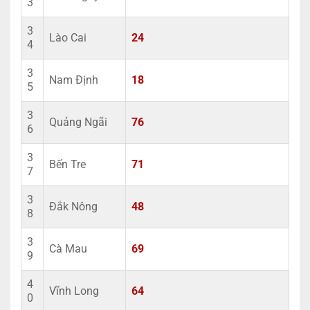
3
3
Lào Cai
24
4
3
Nam Định
18
5
3
Quảng Ngãi
76
6
3
Bến Tre
71
7
3
Đắk Nông
48
8
3
Cà Mau
69
9
4
Vĩnh Long
64
0