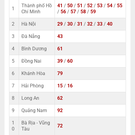
Thành phố Hồ
41
/
50
/
51
/
52
/
53
/
54
/
55
1
Chí Minh
/
56
/
57
/
58
/
59
2
Hà Nội
29
/
30
/
31
/
32
/
33
/
40
3
Đà Nẵng
43
4
Bình Dương
61
5
Đồng Nai
39
/
60
6
Khánh Hòa
79
7
Hải Phòng
15
/
16
8
Long An
62
9
Quảng Nam
92
1
Bà Rịa - Vũng
72
0
Tàu