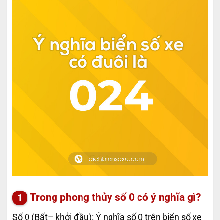
Trong phong thủy số 0 có ý nghĩa gì?
Số 0 (Bất– khởi đầu): Ý nghĩa số 0 trên biển số xe