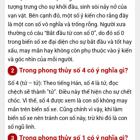
tượng trưng cho sự khởi đầu, sinh sôi nảy nở của
vạn vật. Bên cạnh đó, một số ý kiến cho rằng đây
là một con số vô nghĩa và trống rỗng. Người xưa
thường có câu “Bắt đầu từ con số 0”, do đó số 0
trong biển số xe đại diện cho sự bắt đầu và tốt hay
xấu, may mắn hay không còn phụ thuộc vào ý kiến
và góc nhìn của mỗi người.
Trong phong thủy số 4 có ý nghĩa gì?
Số 4 (tứ – tử): Theo tiếng Hán, số 4 là tứ, đọc
chệch sẽ thành "tử". Điều này thể hiện cho sự chết
chóc. Vì thế, số 4 được xem là con số không may
mắn trên biển số xe. Cũng chính vì vậy, khi làm
biển số xe nên tránh con số này, trừ khi đó là con
số ngũ linh.
Trong phong thủy số 1 có ý nghĩa gì?