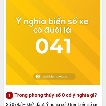
Trong phong thủy số 0 có ý nghĩa gì?
Số 0 (Bất– khởi đầu): Ý nghĩa số 0 trên biển số xe