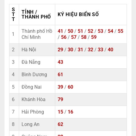
S
TỈNH /
T
KÝ HIỆU BIỂN SỐ
THÀNH PHỐ
T
Thành phố Hồ
41
/
50
/
51
/
52
/
53
/
54
/
55
1
Chí Minh
/
56
/
57
/
58
/
59
2
Hà Nội
29
/
30
/
31
/
32
/
33
/
40
3
Đà Nẵng
43
4
Bình Dương
61
5
Đồng Nai
39
/
60
6
Khánh Hòa
79
7
Hải Phòng
15
/
16
8
Long An
62