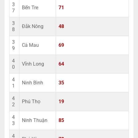
3
Bến Tre
71
7
3
Đắk Nông
48
8
3
Cà Mau
69
9
4
Vĩnh Long
64
0
4
Ninh Bình
35
1
4
Phú Thọ
19
2
4
Ninh Thuận
85
3
4