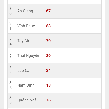
3
An Giang
67
0
3
Vĩnh Phúc
88
1
3
Tây Ninh
70
2
3
Thái Nguyên
20
3
3
Lào Cai
24
4
3
Nam Định
18
5
3
Quảng Ngãi
76
6