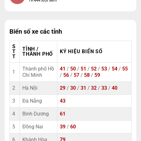
19.444 lượt xem
Biển số xe các tỉnh
S
TỈNH /
T
KÝ HIỆU BIỂN SỐ
THÀNH PHỐ
T
Thành phố Hồ
41
/
50
/
51
/
52
/
53
/
54
/
55
1
Chí Minh
/
56
/
57
/
58
/
59
2
Hà Nội
29
/
30
/
31
/
32
/
33
/
40
3
Đà Nẵng
43
4
Bình Dương
61
5
Đồng Nai
39
/
60
6
Khánh Hòa
79