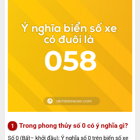
Trong phong thủy số 0 có ý nghĩa gì?
Số 0 (Bất– khởi đầu): Ý nghĩa số 0 trên biển số xe