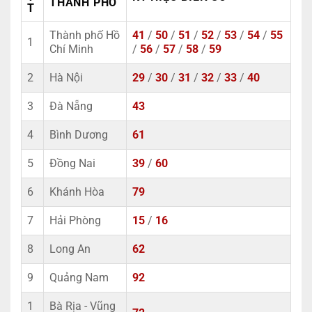
THÀNH PHỐ
T
Thành phố Hồ
41
/
50
/
51
/
52
/
53
/
54
/
55
1
Chí Minh
/
56
/
57
/
58
/
59
2
Hà Nội
29
/
30
/
31
/
32
/
33
/
40
3
Đà Nẵng
43
4
Bình Dương
61
5
Đồng Nai
39
/
60
6
Khánh Hòa
79
7
Hải Phòng
15
/
16
8
Long An
62
9
Quảng Nam
92
1
Bà Rịa - Vũng