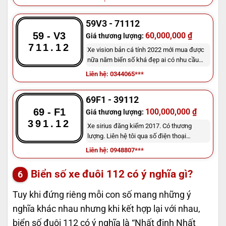
59V3 - 71112
59 - V3
60,000,000 ₫
Giá thương lượng:
711.12
Xe vision bản cá tính 2022 mới mua được
nữa năm biển số khá đẹp ai có nhu cầu
liên lạc thương lượng giá ạ
Liên hệ: 0344065***
69F1 - 39112
69 - F1
100,000,000 ₫
Giá thương lượng:
391.12
Xe sirius đăng kiểm 2017. Có thương
lượng. Liên hệ tôi qua số điện thoại
0948807908
Liên hệ: 0948807***
Biển số xe đuôi 112 có ý nghĩa gì?
Tuy khi đứng riêng mỗi con số mang những ý
nghĩa khác nhau nhưng khi kết hợp lại với nhau,
biển số đuôi 112 có ý nghĩa là “Nhất định Nhất