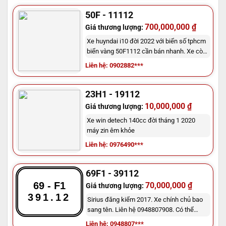
đồng . Liên hệ với tôi qua số điện thoại
0902882259
50F - 11112
700,000,000 ₫
Giá thương lượng:
Xe huyndai i10 đời 2022 với biển số tphcm
biển vàng 50F1112 cần bán nhanh. Xe còn
mới ít sử dụng giá mong muốn 700 triệu
Liên hệ: 0902882***
đồng . Liên hệ với tôi qua số điện thoại 090
2882259
23H1 - 19112
10,000,000 ₫
Giá thương lượng:
Xe win detech 140cc đời tháng 1 2020
máy zin êm khỏe
Liên hệ: 0976490***
69F1 - 39112
69 - F1
70,000,000 ₫
Giá thương lượng:
391.12
Sirius đăng kiểm 2017. Xe chính chủ bao
sang tên. Liên hệ 0948807908. Có thể
thương lượng lại giá
Liên hệ: 0948807***