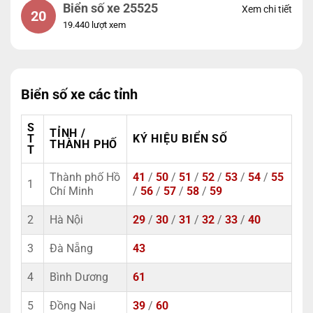
Biển số xe 25525
Xem chi tiết
20
19.440 lượt xem
Biển số xe các tỉnh
S
TỈNH /
T
KÝ HIỆU BIỂN SỐ
THÀNH PHỐ
T
Thành phố Hồ
41
/
50
/
51
/
52
/
53
/
54
/
55
1
Chí Minh
/
56
/
57
/
58
/
59
2
Hà Nội
29
/
30
/
31
/
32
/
33
/
40
3
Đà Nẵng
43
4
Bình Dương
61
5
Đồng Nai
39
/
60