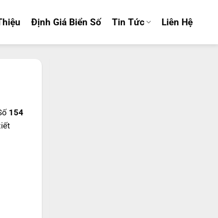
Thiệu
Định Giá Biển Số
Tin Tức
Liên Hệ
 Số
154
tiết