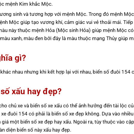
huộc mệnh Kim khắc Mộc.
ương sinh và tương hợp với mệnh Mộc. Trong đó mệnh Mộc
nh Mộc giúp tạo vương khí, cảm giác vui vẻ thoải mái. Tiếp
màu này thuộc mệnh Hỏa (Mộc sinh Hỏa) giúp mệnh Mộc c
p màu xanh, màu đen bởi đây là màu thuộc mạng Thủy giúp 
hĩa gì?
hác nhau nhưng khi kết hợp lại với nhau, biển số đuôi 154 c
n số xấu hay đẹp?
ho chủ xe và biển số xe xấu có thể ảnh hưởng đến tài lộc củ
 xe đuôi 154 có phải là biển số xe đẹp không. Dựa vào nhiều
giá một biển số xe đẹp hay xấu. Ngoài ra, tùy thuộc vào cặp
n diện biển số này xấu hay đẹp.