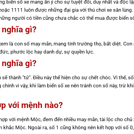
ng biển số xe mang ẩn ý cho sự tuyệt đối, duy nhất và độc lậ
oặc 1111 luôn được những đại gia với thú chơi xe săn lùng.
 những người có tiền cũng chưa chắc có thể mua được biển số
 nghĩa gì?
xem là con số may mắn, mang tính trường thọ, bất diệt. Con
đức, phước lộc hay danh dự, sự quyền lực.
 nghĩa gì?
h sẽ thành "tử". Điều này thể hiện cho sự chết chóc. Vì thế, s
ính vì vậy, khi làm biển số xe nên tránh con số này, trừ khi
ợp với mệnh nào?
hợp với mệnh Mộc, đem đến nhiều may mắn, tài lộc cho chủ 
m khắc Mộc. Ngoài ra, số 1 cũng không nên kết hợp với số 0,