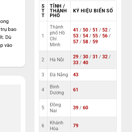
S
TỈNH /
T
THÀNH
KÝ HIỆU BIỂN SỐ
T
PHỐ
hong
Thành
 trụ bao
41
/
50
/
51
/
52
/
phố Hồ
1
53
/
54
/
55
/
56
/
ết. Dù
Chí
57
/
58
/
59
ập vào
Minh
29
/
30
/
31
/
32
/
2
Hà Nội
33
/
40
3
Đà Nẵng
43
Bình
4
61
Dương
Đồng
5
39
/
60
Nai
Khánh
6
79
Hòa