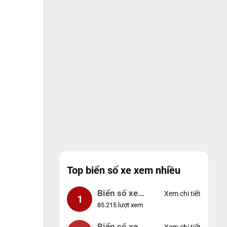
Top biển số xe xem nhiều
Biển số xe
Xem chi tiết
1
85.215 lượt xem
99999
Biển số xe