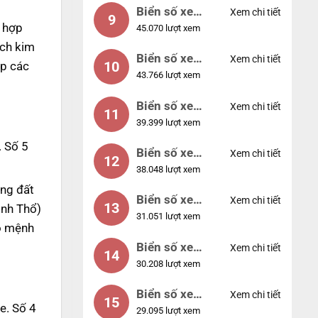
Biển số xe
Xem chi tiết
9
 hợp
45.070 lượt xem
55555
ạch kim
Biển số xe
Xem chi tiết
10
ợp các
43.766 lượt xem
56789
Biển số xe
Xem chi tiết
11
39.399 lượt xem
01234
. Số 5
Biển số xe
Xem chi tiết
12
38.048 lượt xem
33333
ng đất
Biển số xe
Xem chi tiết
13
inh Thổ)
31.051 lượt xem
22222
ho mệnh
Biển số xe
Xem chi tiết
14
30.208 lượt xem
14953
Biển số xe
Xem chi tiết
15
e. Số 4
29.095 lượt xem
24953