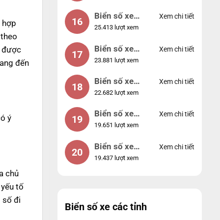
Biển số xe
Xem chi tiết
16
 hợp
25.413 lượt xem
49053
 theo
Biển số xe
ó được
Xem chi tiết
17
23.881 lượt xem
44953
mang đến
Biển số xe
Xem chi tiết
18
22.682 lượt xem
74953
Biển số xe
Xem chi tiết
ó ý
19
19.651 lượt xem
99998
Biển số xe
Xem chi tiết
20
19.437 lượt xem
25525
a chủ
 yếu tố
 số đi
Biển số xe các tỉnh