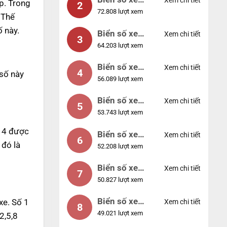
Xem chi tiết
p. Trong
2
72.808 lượt xem
04953
 Thế
 này.
Biển số xe
Xem chi tiết
3
64.203 lượt xem
88888
Biển số xe
Xem chi tiết
4
 số này
56.089 lượt xem
12345
Biển số xe
Xem chi tiết
5
53.743 lượt xem
66666
ố 4 được
Biển số xe
Xem chi tiết
6
 đó là
52.208 lượt xem
11111
Biển số xe
Xem chi tiết
7
50.827 lượt xem
44444
Biển số xe
xe. Số 1
Xem chi tiết
8
49.021 lượt xem
77777
2,5,8