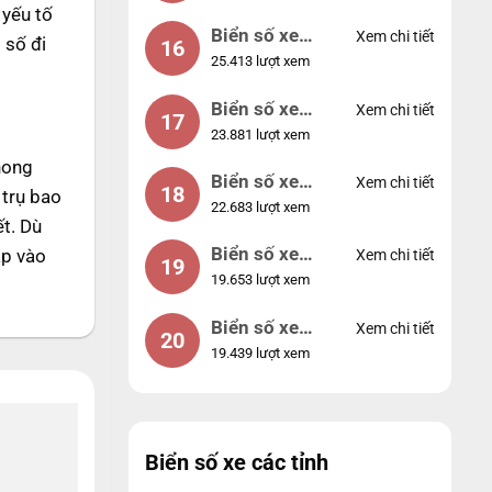
 yếu tố
Biển số xe
Xem chi tiết
 số đi
16
25.413 lượt xem
49053
Biển số xe
Xem chi tiết
17
23.881 lượt xem
44953
hong
Biển số xe
Xem chi tiết
18
 trụ bao
22.683 lượt xem
74953
ết. Dù
Biển số xe
ập vào
Xem chi tiết
19
19.653 lượt xem
99998
Biển số xe
Xem chi tiết
20
19.439 lượt xem
25525
Biển số xe các tỉnh