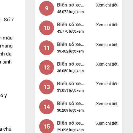
Biển số xe
Xem chi tiết
9
45.072 lượt xem
55555
. Số 7
Biển số xe
Xem chi tiết
10
43.770 lượt xem
56789
nh màu
Biển số xe
Xem chi tiết
p mang
11
39.402 lượt xem
01234
nh da
 sinh
Biển số xe
Xem chi tiết
12
38.050 lượt xem
33333
Biển số xe
Xem chi tiết
13
31.051 lượt xem
22222
ó ý
Biển số xe
Xem chi tiết
14
30.209 lượt xem
14953
Biển số xe
Xem chi tiết
15
a chủ
29.096 lượt xem
24953