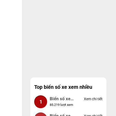
Top biển số xe xem nhiều
Biển số xe
Xem chi tiết
1
85.219 lượt xem
99999
Biển số xe