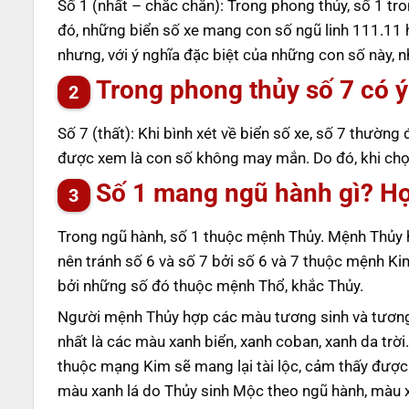
Số 1 (nhất – chắc chắn): Trong phong thủy, số 1 tro
đó, những biển số xe mang con số ngũ linh 111.11 h
nhưng, với ý nghĩa đặc biệt của những con số này,
Trong phong thủy số 7 có ý
Số 7 (thất): Khi bình xét về biển số xe, số 7 thường
được xem là con số không may mắn. Do đó, khi chọn
Số 1 mang ngũ hành gì? H
Trong ngũ hành, số 1 thuộc mệnh Thủy. Mệnh Thủy 
nên tránh số 6 và số 7 bởi số 6 và 7 thuộc mệnh Ki
bởi những số đó thuộc mệnh Thổ, khắc Thủy.
Người mệnh Thủy hợp các màu tương sinh và tương
nhất là các màu xanh biển, xanh coban, xanh da tr
thuộc mạng Kim sẽ mang lại tài lộc, cảm thấy được
màu xanh lá do Thủy sinh Mộc theo ngũ hành, màu x