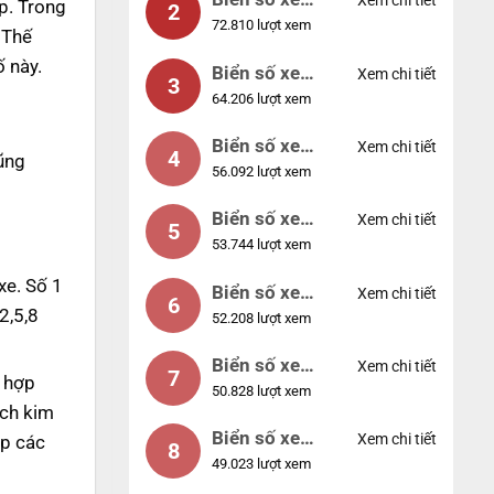
Xem chi tiết
p. Trong
2
72.810 lượt xem
04953
 Thế
 này.
Biển số xe
Xem chi tiết
3
64.206 lượt xem
88888
Biển số xe
Xem chi tiết
4
cũng
56.092 lượt xem
12345
Biển số xe
Xem chi tiết
5
53.744 lượt xem
66666
xe. Số 1
Biển số xe
Xem chi tiết
6
2,5,8
52.208 lượt xem
11111
Biển số xe
Xem chi tiết
7
 hợp
50.828 lượt xem
44444
ạch kim
Biển số xe
Xem chi tiết
ợp các
8
49.023 lượt xem
77777