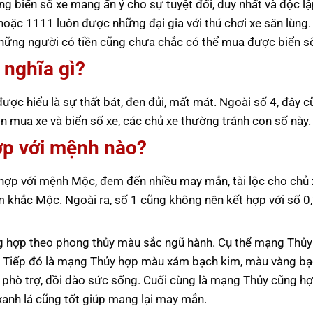
ng biển số xe mang ẩn ý cho sự tuyệt đối, duy nhất và độc lậ
oặc 1111 luôn được những đại gia với thú chơi xe săn lùng.
 những người có tiền cũng chưa chắc có thể mua được biển số
 nghĩa gì?
 được hiểu là sự thất bát, đen đủi, mất mát. Ngoài số 4, đây 
 mua xe và biển số xe, các chủ xe thường tránh con số này.
ợp với mệnh nào?
hợp với mệnh Mộc, đem đến nhiều may mắn, tài lộc cho chủ 
m khắc Mộc. Ngoài ra, số 1 cũng không nên kết hợp với số 0,
 hợp theo phong thủy màu sắc ngũ hành. Cụ thể mạng Thủy
ời. Tiếp đó là mạng Thủy hợp màu xám bạch kim, màu vàng b
 phò trợ, dồi dào sức sống. Cuối cùng là mạng Thủy cũng h
anh lá cũng tốt giúp mang lại may mắn.