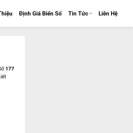
Thiệu
Định Giá Biển Số
Tin Tức
Liên Hệ
 Số
177
tiết