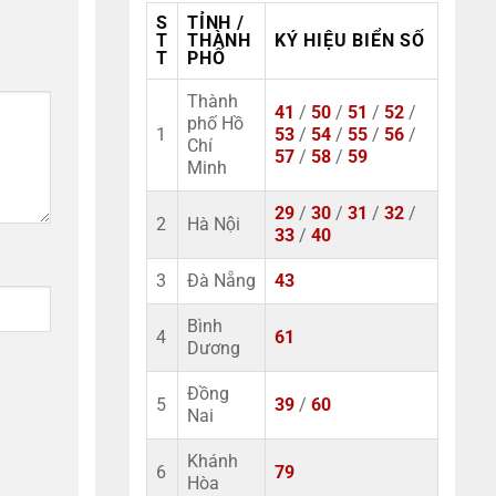
S
TỈNH /
T
THÀNH
KÝ HIỆU BIỂN SỐ
T
PHỐ
Thành
41
/
50
/
51
/
52
/
phố Hồ
1
53
/
54
/
55
/
56
/
Chí
57
/
58
/
59
Minh
29
/
30
/
31
/
32
/
2
Hà Nội
33
/
40
3
Đà Nẵng
43
Bình
4
61
Dương
Đồng
5
39
/
60
Nai
Khánh
6
79
Hòa