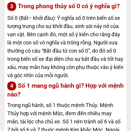
Trong phong thủy số 0 có ý nghĩa gì?
Số 0 (Bất– khởi đầu): Ý nghĩa số 0 trên biển số xe
tượng trưng cho sự khởi đầu, sinh sôi nảy nở của
vạn vật. Bên cạnh đó, một số ý kiến cho rằng đây
là một con số vô nghĩa và trống rỗng. Người xưa
thường có câu “Bắt đầu từ con số 0”, do đó số 0
trong biển số xe đại diện cho sự bắt đầu và tốt hay
xấu, may mắn hay không còn phụ thuộc vào ý kiến
và góc nhìn của mỗi người.
Số 1 mang ngũ hành gì? Hợp với mệnh
nào?
Trong ngũ hành, số 1 thuộc mệnh Thủy. Mệnh
Thủy hợp với mệnh Mộc, đem đến nhiều may
mắn, tài lộc cho chủ xe. Số 1 nên tránh số 6 và số
7 bởi số 6 và 7 thuộc mệnh Kim khắc Mộc. Ngoài