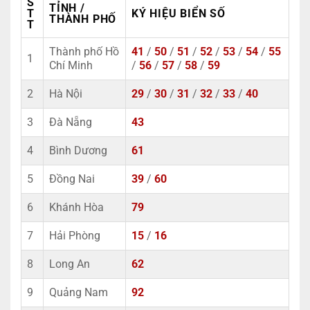
S
TỈNH /
T
KÝ HIỆU BIỂN SỐ
THÀNH PHỐ
T
Thành phố Hồ
41
/
50
/
51
/
52
/
53
/
54
/
55
1
Chí Minh
/
56
/
57
/
58
/
59
2
Hà Nội
29
/
30
/
31
/
32
/
33
/
40
3
Đà Nẵng
43
4
Bình Dương
61
5
Đồng Nai
39
/
60
6
Khánh Hòa
79
7
Hải Phòng
15
/
16
8
Long An
62
9
Quảng Nam
92