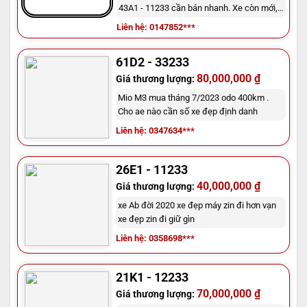
43A1 - 11233 cần bán nhanh. Xe còn mới,
không hư hỏng gì hết. Giá mong muốn là
Liên hệ: 0147852***
50 triệu đồng có thể mặc cả. Liên hệ với tôi
qua số điện thoại
61D2 - 33233
80,000,000 ₫
Giá thương lượng:
Mio M3 mua tháng 7/2023 odo 400km .
Cho ae nào cần số xe đẹp định danh
Liên hệ: 0347634***
26E1 - 11233
40,000,000 ₫
Giá thương lượng:
xe Ab đời 2020 xe đẹp máy zin đi hơn vạn
xe đẹp zin đi giữ gìn
Liên hệ: 0358698***
21K1 - 12233
70,000,000 ₫
Giá thương lượng: