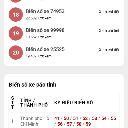
Biển số xe 74953
Xem chi tiết
18
22.682 lượt xem
Biển số xe 99998
Xem chi tiết
19
19.652 lượt xem
Biển số xe 25525
Xem chi tiết
20
19.437 lượt xem
Biển số xe các tỉnh
S
TỈNH /
T
KÝ HIỆU BIỂN SỐ
THÀNH PHỐ
T
Thành phố Hồ
41
/
50
/
51
/
52
/
53
/
54
/
55
1
Chí Minh
/
56
/
57
/
58
/
59