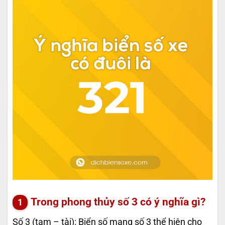
Trong phong thủy số 3 có ý nghĩa gì?
Số 3 (tam – tài): Biển số mang số 3 thể hiện cho