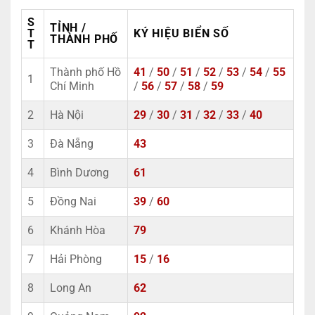
S
TỈNH /
T
KÝ HIỆU BIỂN SỐ
THÀNH PHỐ
T
Thành phố Hồ
41
/
50
/
51
/
52
/
53
/
54
/
55
1
Chí Minh
/
56
/
57
/
58
/
59
2
Hà Nội
29
/
30
/
31
/
32
/
33
/
40
3
Đà Nẵng
43
4
Bình Dương
61
5
Đồng Nai
39
/
60
6
Khánh Hòa
79
7
Hải Phòng
15
/
16
8
Long An
62