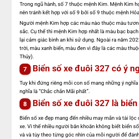
Trong ngũ hành, số 7 thuộc mệnh Kim. Mệnh Kim hợp
nên tránh kết hợp với số 9 bởi số 9 thuộc mệnh Hỏ
Người mệnh Kim hợp các màu nào thuộc màu tương
sắc. Cụ thể thì mệnh Kim hợp nhất là màu bạc bạch
lại cảm giác bình an khi sử dụng. Ngoài ra năm 20
trời, màu xanh biển, màu đen vì đây là các màu th
Thủy).
Biển số xe đuôi 327 có ý ng
Tuy khi đứng riêng mỗi con số mang những ý nghĩa k
nghĩa là “Chắc chắn Mãi phất”.
Biển số xe đuôi 327 là biể
Biển số xe đẹp mang đến nhiều may mắn và tài lộc c
xe. Vì thế nhiều người băn khoăn không biết biển số
và và tùy theo từng góc nhìn của mỗi người để đánh 