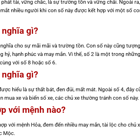
phát tài, vững chắc, là sự trường tồn và vững chãi. Ngoài ra
g mắt nhiều người khi con số này được kết hợp với một số co
 nghĩa gì?
ý nghĩa cho sự mãi mãi và trường tồn. Con số này cũng tượn
 hỷ, hạnh phúc và may mắn. Vì thế, số 2 là một trong nhữn
cùng với số 8 hoặc số 6.
 nghĩa gì?
 được hiểu là sự thất bát, đen đủi, mất mát. Ngoài số 4, đây 
 mua xe và biển số xe, các chủ xe thường tránh con số này.
ợp với mệnh nào?
p với mệnh Hỏa, đem đến nhiều may mắn, tài lộc cho chủ x
ắc Mộc.