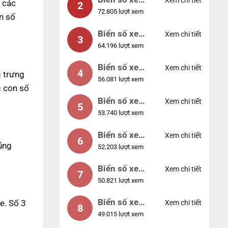
Xem chi tiết
, các
2
72.805 lượt xem
04953
n số
Biển số xe
Xem chi tiết
3
64.196 lượt xem
88888
Biển số xe
Xem chi tiết
4
g trưng
56.081 lượt xem
12345
g con số
Biển số xe
Xem chi tiết
5
53.740 lượt xem
66666
Biển số xe
Xem chi tiết
6
cũng
52.203 lượt xem
11111
Biển số xe
Xem chi tiết
7
50.821 lượt xem
44444
Biển số xe
e. Số 3
Xem chi tiết
8
49.015 lượt xem
77777