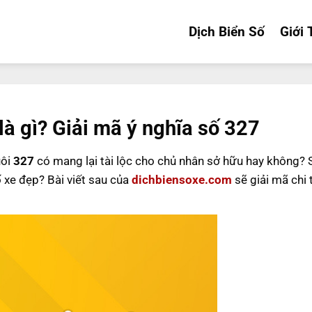
Dịch Biển Số
Giới 
là gì? Giải mã ý nghĩa số 327
uôi
327
có mang lại tài lộc cho chủ nhân sở hữu hay không?
ố xe đẹp? Bài viết sau của
dichbiensoxe.com
sẽ giải mã chi 