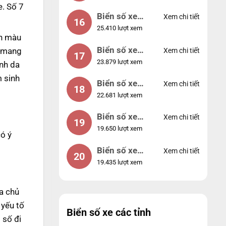
. Số 7
Biển số xe
Xem chi tiết
16
25.410 lượt xem
49053
nh màu
Biển số xe
p mang
Xem chi tiết
17
23.879 lượt xem
44953
nh da
 sinh
Biển số xe
Xem chi tiết
18
22.681 lượt xem
74953
Biển số xe
Xem chi tiết
19
19.650 lượt xem
99998
ó ý
Biển số xe
Xem chi tiết
20
19.435 lượt xem
25525
a chủ
 yếu tố
Biển số xe các tỉnh
 số đi