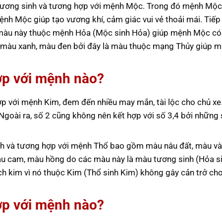
ương sinh và tương hợp với mệnh Mộc. Trong đó mệnh Mộc
nh Mộc giúp tạo vương khí, cảm giác vui vẻ thoải mái. Tiếp
màu này thuộc mệnh Hỏa (Mộc sinh Hỏa) giúp mệnh Mộc c
p màu xanh, màu đen bởi đây là màu thuộc mạng Thủy giúp 
ợp với mệnh nào?
p với mệnh Kim, đem đến nhiều may mắn, tài lộc cho chủ xe
Ngoài ra, số 2 cũng không nên kết hợp với số 3,4 bởi những
h và tương hợp với mệnh Thổ bao gồm màu nâu đất, màu và
àu cam, màu hồng do các màu này là màu tương sinh (Hỏa s
ch kim vì nó thuộc Kim (Thổ sinh Kim) không gây cản trở c
ợp với mệnh nào?