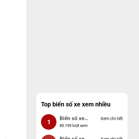
Top biển số xe xem nhiều
Biển số xe
Xem chi tiết
1
85.199 lượt xem
99999
Biển số xe