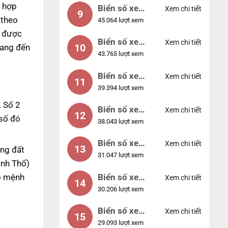
 hợp
Biển số xe
Xem chi tiết
9
 theo
45.064 lượt xem
55555
ó được
Biển số xe
Xem chi tiết
10
mang đến
43.765 lượt xem
56789
Biển số xe
Xem chi tiết
11
39.394 lượt xem
01234
. Số 2
Biển số xe
Xem chi tiết
12
 số đó
38.043 lượt xem
33333
Biển số xe
Xem chi tiết
13
ng đất
31.047 lượt xem
22222
inh Thổ)
Biển số xe
ho mệnh
Xem chi tiết
14
30.206 lượt xem
14953
Biển số xe
Xem chi tiết
15
29.093 lượt xem
24953