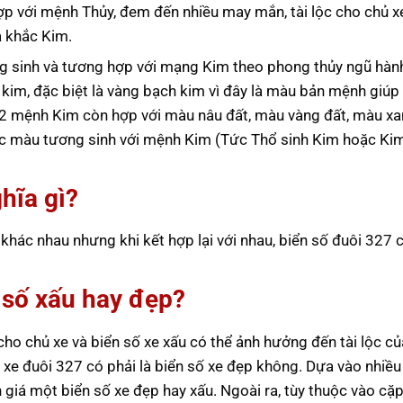
 với mệnh Thủy, đem đến nhiều may mắn, tài lộc cho chủ xe
a khắc Kim.
 sinh và tương hợp với mạng Kim theo phong thủy ngũ hà
 kim, đặc biệt là vàng bạch kim vì đây là màu bản mệnh giú
22 mệnh Kim còn hợp với màu nâu đất, màu vàng đất, màu xa
uộc màu tương sinh với mệnh Kim (Tức Thổ sinh Kim hoặc Kim
hĩa gì?
hác nhau nhưng khi kết hợp lại với nhau, biển số đuôi 327 c
n số xấu hay đẹp?
ho chủ xe và biển số xe xấu có thể ảnh hưởng đến tài lộc củ
 xe đuôi 327 có phải là biển số xe đẹp không. Dựa vào nhiều
giá một biển số xe đẹp hay xấu. Ngoài ra, tùy thuộc vào cặp