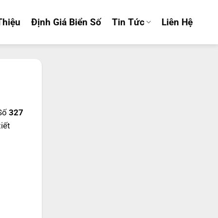
Thiệu
Định Giá Biển Số
Tin Tức
Liên Hệ
 Số
327
tiết