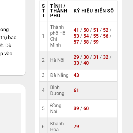
S
TỈNH /
T
THÀNH
KÝ HIỆU BIỂN SỐ
T
PHỐ
Thành
hong
41
/
50
/
51
/
52
/
phố Hồ
1
53
/
54
/
55
/
56
/
 trụ bao
Chí
57
/
58
/
59
ết. Dù
Minh
ập vào
29
/
30
/
31
/
32
/
2
Hà Nội
33
/
40
3
Đà Nẵng
43
Bình
4
61
Dương
Đồng
5
39
/
60
Nai
Khánh
6
79
Hòa