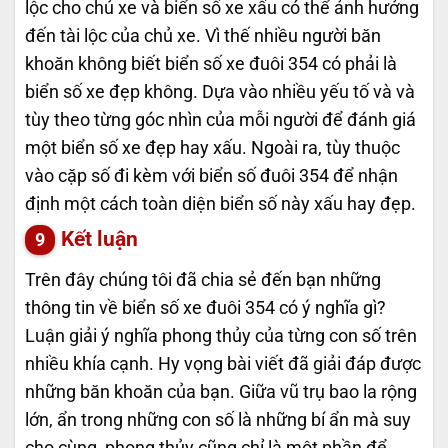
lộc cho chủ xe và biển số xe xấu có thể ảnh hưởng
đến tài lộc của chủ xe. Vì thế nhiều người băn
khoăn không biết biển số xe đuôi 354 có phải là
biển số xe đẹp không. Dựa vào nhiều yếu tố và và
tùy theo từng góc nhìn của mỗi người để đánh giá
một biển số xe đẹp hay xấu. Ngoài ra, tùy thuộc
vào cặp số đi kèm với biển số đuôi 354 để nhận
định một cách toàn diện biển số này xấu hay đẹp.
Kết luận
Trên đây chúng tôi đã chia sẻ đến bạn những
thông tin về biển số xe đuôi 354 có ý nghĩa gì?
Luận giải ý nghĩa phong thủy của từng con số trên
nhiều khía cạnh. Hy vọng bài viết đã giải đáp được
những băn khoăn của bạn. Giữa vũ trụ bao la rộng
lớn, ẩn trong những con số là những bí ẩn mà suy
cho cùng, phong thủy cũng chỉ là một phần để