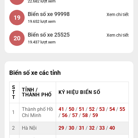
22.682 lượt xem
Biển số xe 99998
Xem chi tiết
19
19.652 lượt xem
Biển số xe 25525
Xem chi tiết
20
19.437 lượt xem
Biển số xe các tỉnh
S
TỈNH /
T
KÝ HIỆU BIỂN SỐ
THÀNH PHỐ
T
Thành phố Hồ
41
/
50
/
51
/
52
/
53
/
54
/
55
1
Chí Minh
/
56
/
57
/
58
/
59
2
Hà Nội
29
/
30
/
31
/
32
/
33
/
40