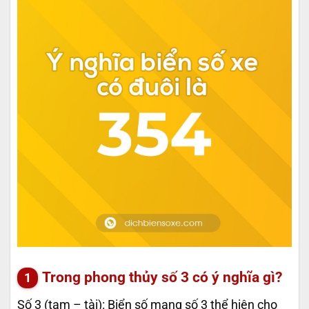
Trong phong thủy số 3 có ý nghĩa gì?
Số 3 (tam – tài): Biển số mang số 3 thể hiện cho