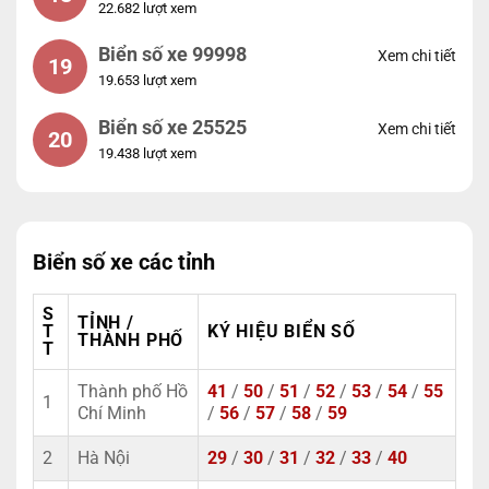
22.682 lượt xem
Biển số xe 99998
Xem chi tiết
19
19.653 lượt xem
Biển số xe 25525
Xem chi tiết
20
19.438 lượt xem
Biển số xe các tỉnh
S
TỈNH /
T
KÝ HIỆU BIỂN SỐ
THÀNH PHỐ
T
Thành phố Hồ
41
/
50
/
51
/
52
/
53
/
54
/
55
1
Chí Minh
/
56
/
57
/
58
/
59
2
Hà Nội
29
/
30
/
31
/
32
/
33
/
40