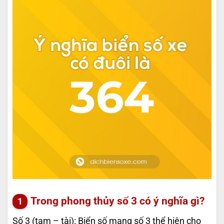
Trong phong thủy số 3 có ý nghĩa gì?
Số 3 (tam – tài): Biển số mang số 3 thể hiện cho