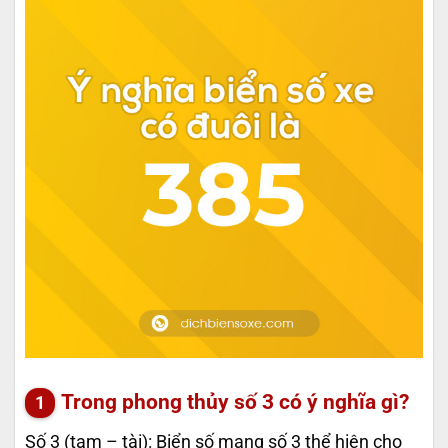
Trong phong thủy số 3 có ý nghĩa gì?
Số 3 (tam – tài): Biển số mang số 3 thể hiện cho