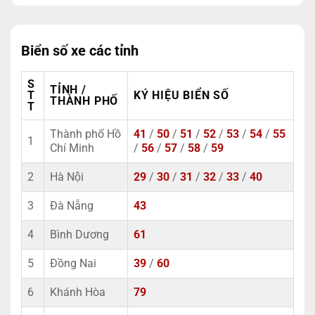
Biển số xe các tỉnh
S
TỈNH /
T
KÝ HIỆU BIỂN SỐ
THÀNH PHỐ
T
Thành phố Hồ
41
/
50
/
51
/
52
/
53
/
54
/
55
1
Chí Minh
/
56
/
57
/
58
/
59
2
Hà Nội
29
/
30
/
31
/
32
/
33
/
40
3
Đà Nẵng
43
4
Bình Dương
61
5
Đồng Nai
39
/
60
6
Khánh Hòa
79