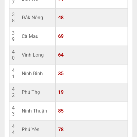
7
3
Đắk Nông
48
8
3
Cà Mau
69
9
4
Vĩnh Long
64
0
4
Ninh Bình
35
1
4
Phú Thọ
19
2
4
Ninh Thuận
85
3
4
Phú Yên
78
4