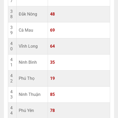
7
3
Đắk Nông
48
8
3
Cà Mau
69
9
4
Vĩnh Long
64
0
4
Ninh Bình
35
1
4
Phú Thọ
19
2
4
Ninh Thuận
85
3
4
Phú Yên
78
4