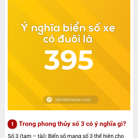
Trong phong thủy số 3 có ý nghĩa gì?
Số 3 (tam – tài): Biển số mang số 3 thể hiện cho