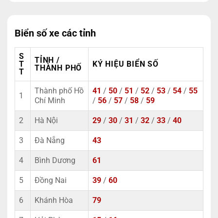
Biển số xe các tỉnh
S
TỈNH /
T
KÝ HIỆU BIỂN SỐ
THÀNH PHỐ
T
Thành phố Hồ
41
/
50
/
51
/
52
/
53
/
54
/
55
1
Chí Minh
/
56
/
57
/
58
/
59
2
Hà Nội
29
/
30
/
31
/
32
/
33
/
40
3
Đà Nẵng
43
4
Bình Dương
61
5
Đồng Nai
39
/
60
6
Khánh Hòa
79