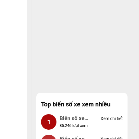
Top biển số xe xem nhiều
Biển số xe
Xem chi tiết
1
85.246 lượt xem
99999
Biển số xe