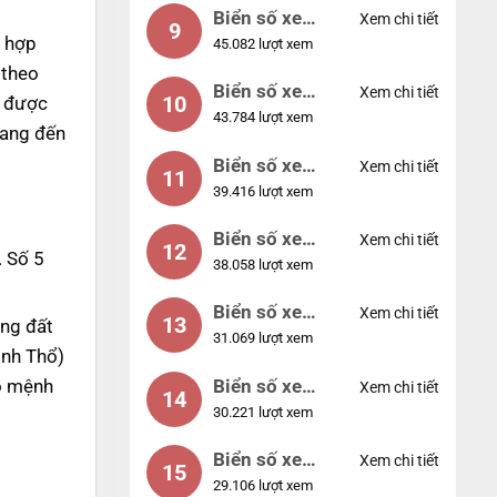
Biển số xe
Xem chi tiết
9
 hợp
45.082 lượt xem
55555
 theo
Biển số xe
Xem chi tiết
10
ó được
43.784 lượt xem
56789
mang đến
Biển số xe
Xem chi tiết
11
39.416 lượt xem
01234
Biển số xe
Xem chi tiết
12
. Số 5
38.058 lượt xem
33333
Biển số xe
Xem chi tiết
13
ng đất
31.069 lượt xem
22222
inh Thổ)
Biển số xe
ho mệnh
Xem chi tiết
14
30.221 lượt xem
14953
Biển số xe
Xem chi tiết
15
29.106 lượt xem
24953