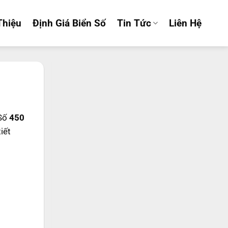
Thiệu
Định Giá Biển Số
Tin Tức
Liên Hệ
 Số
450
tiết