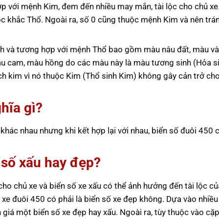
p với mệnh Kim, đem đến nhiều may mắn, tài lộc cho chủ xe
ộc khắc Thổ. Ngoài ra, số 0 cũng thuộc mệnh Kim và nên trá
h và tương hợp với mệnh Thổ bao gồm màu nâu đất, màu và
àu cam, màu hồng do các màu này là màu tương sinh (Hỏa s
ch kim vì nó thuộc Kim (Thổ sinh Kim) không gây cản trở c
hĩa gì?
hác nhau nhưng khi kết hợp lại với nhau, biển số đuôi 450 c
n số xấu hay đẹp?
ho chủ xe và biển số xe xấu có thể ảnh hưởng đến tài lộc củ
 xe đuôi 450 có phải là biển số xe đẹp không. Dựa vào nhiều
giá một biển số xe đẹp hay xấu. Ngoài ra, tùy thuộc vào cặp