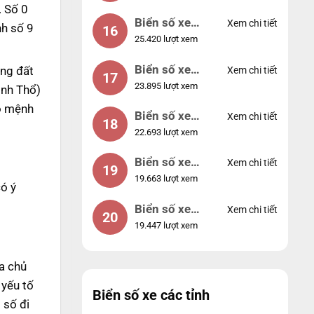
. Số 0
Biển số xe
Xem chi tiết
nh số 9
16
25.420 lượt xem
49053
Biển số xe
ng đất
Xem chi tiết
17
23.895 lượt xem
44953
inh Thổ)
ho mệnh
Biển số xe
Xem chi tiết
18
22.693 lượt xem
74953
Biển số xe
Xem chi tiết
19
19.663 lượt xem
99998
ó ý
Biển số xe
Xem chi tiết
20
19.447 lượt xem
25525
a chủ
 yếu tố
Biển số xe các tỉnh
 số đi