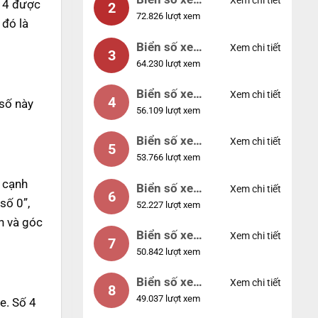
Xem chi tiết
ố 4 được
2
72.826 lượt xem
04953
 đó là
Biển số xe
Xem chi tiết
3
64.230 lượt xem
88888
Biển số xe
Xem chi tiết
4
 số này
56.109 lượt xem
12345
Biển số xe
Xem chi tiết
5
53.766 lượt xem
66666
n cạnh
Biển số xe
Xem chi tiết
6
số 0”,
52.227 lượt xem
11111
n và góc
Biển số xe
Xem chi tiết
7
50.842 lượt xem
44444
Biển số xe
Xem chi tiết
8
49.037 lượt xem
77777
e. Số 4