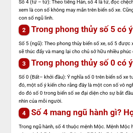
Số 4 (tứ – tử): Theo tiếng Hán, số 4 là tứ, đọc chệc
xem là con số không may mắn trên biển số xe. Cũng ch
con số ngũ linh.
Trong phong thủy số 5 có ý
Số 5 (ngũ): Theo phong thủy biển số xe, số 5 được 
sẽ thúc đẩy và mang lại cho chủ sở hữu nhiều phúc 
Trong phong thủy số 0 có ý
Số 0 (Bất– khởi đầu): Ý nghĩa số 0 trên biển số xe 
đó, một số ý kiến cho rằng đây là một con số vô ng
do đó số 0 trong biển số xe đại diện cho sự bắt đầ
nhìn của mỗi người.
Số 4 mang ngũ hành gì? H
Trong ngũ hành, số 4 thuộc mệnh Mộc. Mệnh Mộc hợ