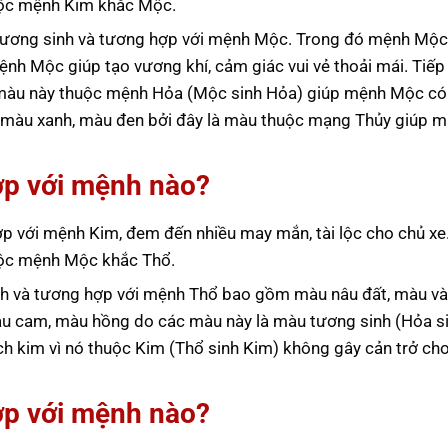
huộc mệnh Kim khắc Mộc.
ương sinh và tương hợp với mệnh Mộc. Trong đó mệnh Mộc
nh Mộc giúp tạo vương khí, cảm giác vui vẻ thoải mái. Tiếp
màu này thuộc mệnh Hỏa (Mộc sinh Hỏa) giúp mệnh Mộc c
p màu xanh, màu đen bởi đây là màu thuộc mạng Thủy giúp 
ợp với mệnh nào?
p với mệnh Kim, đem đến nhiều may mắn, tài lộc cho chủ xe
huộc mệnh Mộc khắc Thổ.
h và tương hợp với mệnh Thổ bao gồm màu nâu đất, màu và
àu cam, màu hồng do các màu này là màu tương sinh (Hỏa s
ch kim vì nó thuộc Kim (Thổ sinh Kim) không gây cản trở c
ợp với mệnh nào?