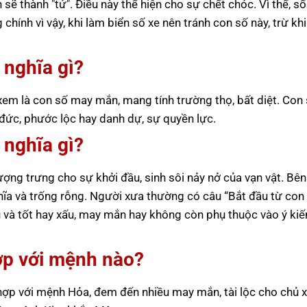
h sẽ thành "tử". Điều này thể hiện cho sự chết chóc. Vì thế, s
ính vì vậy, khi làm biển số xe nên tránh con số này, trừ khi
 nghĩa gì?
xem là con số may mắn, mang tính trường thọ, bất diệt. Con
đức, phước lộc hay danh dự, sự quyền lực.
 nghĩa gì?
tượng trưng cho sự khởi đầu, sinh sôi nảy nở của vạn vật. Bê
hĩa và trống rỗng. Người xưa thường có câu “Bắt đầu từ con 
u và tốt hay xấu, may mắn hay không còn phụ thuộc vào ý kiế
ợp với mệnh nào?
p với mệnh Hỏa, đem đến nhiều may mắn, tài lộc cho chủ x