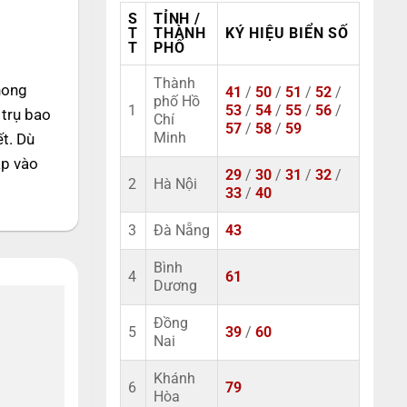
S
TỈNH /
T
THÀNH
KÝ HIỆU BIỂN SỐ
T
PHỐ
Thành
hong
41
/
50
/
51
/
52
/
phố Hồ
1
53
/
54
/
55
/
56
/
 trụ bao
Chí
57
/
58
/
59
ết. Dù
Minh
ập vào
29
/
30
/
31
/
32
/
2
Hà Nội
33
/
40
3
Đà Nẵng
43
Bình
4
61
Dương
Đồng
5
39
/
60
Nai
Khánh
6
79
Hòa