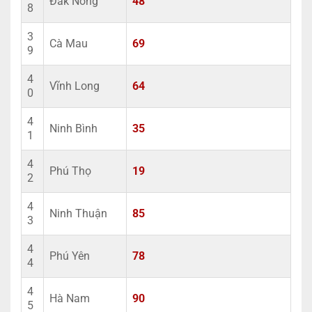
Đắk Nông
48
8
3
Cà Mau
69
9
4
Vĩnh Long
64
0
4
Ninh Bình
35
1
4
Phú Thọ
19
2
4
Ninh Thuận
85
3
4
Phú Yên
78
4
4
Hà Nam
90
5