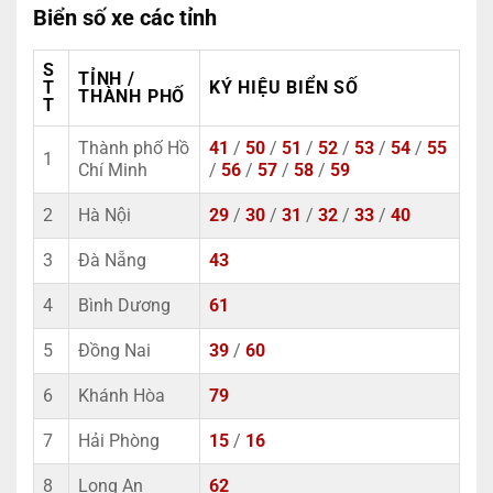
Biển số xe các tỉnh
S
TỈNH /
T
KÝ HIỆU BIỂN SỐ
THÀNH PHỐ
T
Thành phố Hồ
41
/
50
/
51
/
52
/
53
/
54
/
55
1
Chí Minh
/
56
/
57
/
58
/
59
2
Hà Nội
29
/
30
/
31
/
32
/
33
/
40
3
Đà Nẵng
43
4
Bình Dương
61
5
Đồng Nai
39
/
60
6
Khánh Hòa
79
7
Hải Phòng
15
/
16
8
Long An
62