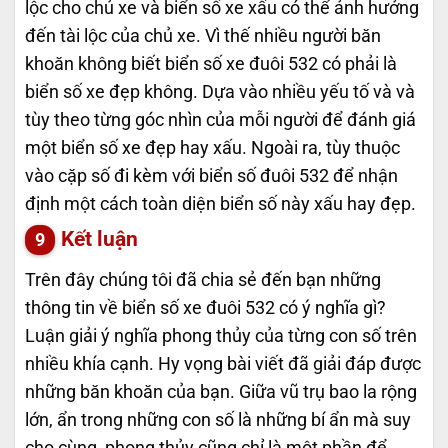
lộc cho chủ xe và biển số xe xấu có thể ảnh hưởng
đến tài lộc của chủ xe. Vì thế nhiều người băn
khoăn không biết biển số xe đuôi 532 có phải là
biển số xe đẹp không. Dựa vào nhiều yếu tố và và
tùy theo từng góc nhìn của mỗi người để đánh giá
một biển số xe đẹp hay xấu. Ngoài ra, tùy thuộc
vào cặp số đi kèm với biển số đuôi 532 để nhận
định một cách toàn diện biển số này xấu hay đẹp.
Kết luận
Trên đây chúng tôi đã chia sẻ đến bạn những
thông tin về biển số xe đuôi 532 có ý nghĩa gì?
Luận giải ý nghĩa phong thủy của từng con số trên
nhiều khía cạnh. Hy vọng bài viết đã giải đáp được
những băn khoăn của bạn. Giữa vũ trụ bao la rộng
lớn, ẩn trong những con số là những bí ẩn mà suy
cho cùng, phong thủy cũng chỉ là một phần để