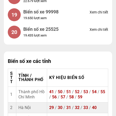
22.679 lượt xem
Biển số xe 99998
Xem chi tiết
19
19.650 lượt xem
Biển số xe 25525
Xem chi tiết
20
19.435 lượt xem
Biển số xe các tỉnh
S
TỈNH /
T
KÝ HIỆU BIỂN SỐ
THÀNH PHỐ
T
Thành phố Hồ
41
/
50
/
51
/
52
/
53
/
54
/
55
1
Chí Minh
/
56
/
57
/
58
/
59
2
Hà Nội
29
/
30
/
31
/
32
/
33
/
40