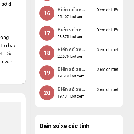
 số đi
Biển số xe
Xem chi tiết
16
25.407 lượt xem
49053
Biển số xe
Xem chi tiết
17
23.875 lượt xem
hong
44953
 trụ bao
Biển số xe
Xem chi tiết
18
ết. Dù
22.675 lượt xem
74953
ập vào
Biển số xe
Xem chi tiết
19
19.648 lượt xem
99998
Biển số xe
Xem chi tiết
20
19.431 lượt xem
25525
Biển số xe các tỉnh