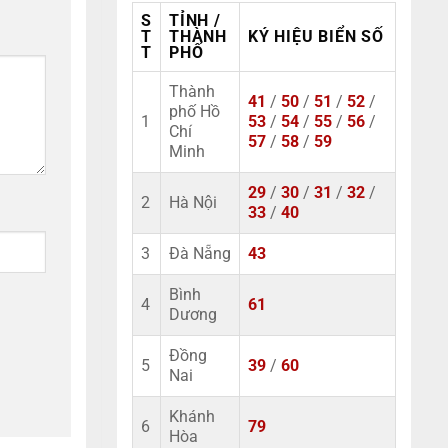
S
TỈNH /
T
THÀNH
KÝ HIỆU BIỂN SỐ
T
PHỐ
Thành
41
/
50
/
51
/
52
/
phố Hồ
1
53
/
54
/
55
/
56
/
Chí
57
/
58
/
59
Minh
29
/
30
/
31
/
32
/
2
Hà Nội
33
/
40
3
Đà Nẵng
43
Bình
4
61
Dương
Đồng
5
39
/
60
Nai
Khánh
6
79
Hòa