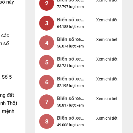
Xem chi tiết
 số này
2
72.797 lượt xem
04953
Biển số xe
Xem chi tiết
3
64.188 lượt xem
88888
, các
Biển số xe
Xem chi tiết
4
n số
56.074 lượt xem
12345
Biển số xe
Xem chi tiết
5
53.731 lượt xem
66666
. Số 5
Biển số xe
Xem chi tiết
6
52.195 lượt xem
11111
ng đất
Biển số xe
Xem chi tiết
7
inh Thổ)
50.817 lượt xem
44444
ho mệnh
Biển số xe
Xem chi tiết
8
49.008 lượt xem
77777