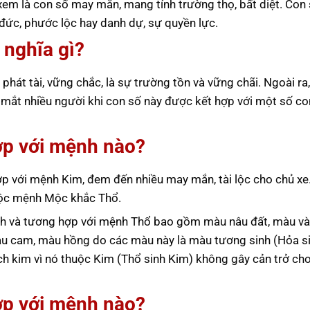
xem là con số may mắn, mang tính trường thọ, bất diệt. Con
đức, phước lộc hay danh dự, sự quyền lực.
 nghĩa gì?
phát tài, vững chắc, là sự trường tồn và vững chãi. Ngoài ra
g mắt nhiều người khi con số này được kết hợp với một số co
ợp với mệnh nào?
p với mệnh Kim, đem đến nhiều may mắn, tài lộc cho chủ xe
huộc mệnh Mộc khắc Thổ.
h và tương hợp với mệnh Thổ bao gồm màu nâu đất, màu và
àu cam, màu hồng do các màu này là màu tương sinh (Hỏa s
ch kim vì nó thuộc Kim (Thổ sinh Kim) không gây cản trở c
ợp với mệnh nào?