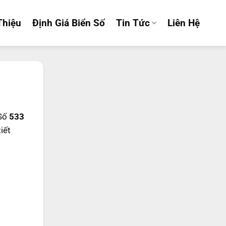
Thiệu
Định Giá Biển Số
Tin Tức
Liên Hệ
 Số
533
tiết