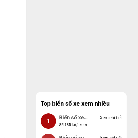
Top biển số xe xem nhiều
Biển số xe
Xem chi tiết
1
85.185 lượt xem
99999
Biển số xe