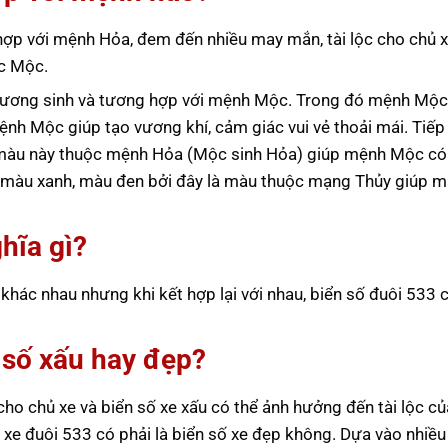
p với mệnh Hỏa, đem đến nhiều may mắn, tài lộc cho chủ x
ắc Mộc.
ương sinh và tương hợp với mệnh Mộc. Trong đó mệnh Mộc
nh Mộc giúp tạo vương khí, cảm giác vui vẻ thoải mái. Tiếp
màu này thuộc mệnh Hỏa (Mộc sinh Hỏa) giúp mệnh Mộc c
p màu xanh, màu đen bởi đây là màu thuộc mạng Thủy giúp 
hĩa gì?
hác nhau nhưng khi kết hợp lại với nhau, biển số đuôi 533 c
n số xấu hay đẹp?
ho chủ xe và biển số xe xấu có thể ảnh hưởng đến tài lộc củ
 xe đuôi 533 có phải là biển số xe đẹp không. Dựa vào nhiều