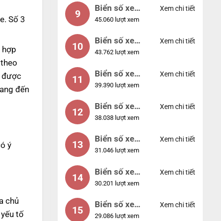
Biển số xe
Xem chi tiết
9
e. Số 3
45.060 lượt xem
55555
Biển số xe
Xem chi tiết
10
 hợp
43.762 lượt xem
56789
 theo
Biển số xe
Xem chi tiết
ó được
11
39.390 lượt xem
01234
mang đến
Biển số xe
Xem chi tiết
12
38.038 lượt xem
33333
Biển số xe
Xem chi tiết
13
ó ý
31.046 lượt xem
22222
Biển số xe
Xem chi tiết
14
30.201 lượt xem
14953
a chủ
Biển số xe
Xem chi tiết
15
 yếu tố
29.086 lượt xem
24953