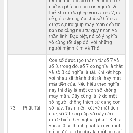
những thế lực siêu nhiên luôn che
chở và phù hộ cho con người. Vì
thế, khi được ghép với con số 2, nó
sẽ giúp cho người chủ sở hữu có
được sự trợ giúp may mắn đến từ
bạn bè cũng như từ quý nhân và
thần linh. Đặc biệt, nó có ý nghĩa
vô cùng tốt đẹp đối với những
người mệnh Kim và Thổ.
Con số được tạo thành từ số 7 và
số 3, trong đó, số 7 có nghĩa là thất
và số 3 có nghĩa là tài. Khi kết hợp
với nhau sẽ thành thất tài hay mất
mát tiền của. Nếu hiểu theo nghĩa
này thì đây là một con số không
may mắn. Đây cũng là lý do một
số người không thích sử dụng con
73
Phất Tài
số này. Tuy nhiên, xét về mặt tích
cực, số 7 trong cặp số này còn
được hiểu theo nghĩa "phất". Kết lại
với số 3 sẽ thành phát tài nên một
số người lại cho đây là một con số