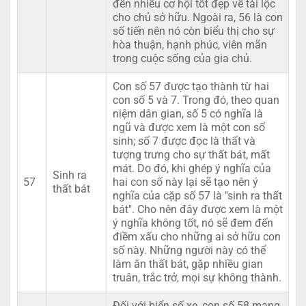
đến nhiều cơ hội tốt đẹp về tài lộc
cho chủ sở hữu. Ngoài ra, 56 là con
số tiến nên nó còn biểu thị cho sự
hòa thuận, hạnh phúc, viên mãn
trong cuộc sống của gia chủ.
Con số 57 được tạo thành từ hai
con số 5 và 7. Trong đó, theo quan
niệm dân gian, số 5 có nghĩa là
ngũ và được xem là một con số
sinh; số 7 được đọc là thất và
tượng trưng cho sự thất bát, mất
mát. Do đó, khi ghép ý nghĩa của
Sinh ra
57
hai con số này lại sẽ tạo nên ý
thất bát
nghĩa của cặp số 57 là "sinh ra thất
bát". Cho nên đây được xem là một
ý nghĩa không tốt, nó sẽ đem đến
điềm xấu cho những ai sở hữu con
số này. Những người này có thể
làm ăn thất bát, gặp nhiều gian
truân, trắc trở, mọi sự không thành.
Đối với biển số xe, con số 58 mang