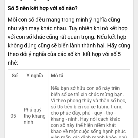
Số 5 nên kết hợp với số nào?
Mỗi con số đều mang trong mình ý nghĩa cũng
như vận may khác nhau. Tuy nhiên khi nó kết hợp
với con số khác cũng rất quan trọng. Nếu kết hợp
không đúng cũng sẽ biến lành thành hại. Hãy cùng
theo dõi ý nghĩa của các số khi kết hợp với số 5
nhé:
Số
Ý nghĩa
Mô tả
Nếu bạn sở hữu con số này trên
biển số xe thì xin chúc mừng bạn.
Vì theo phong thủy và thần số học,
số 05 trên biển số xe tượng trưng
Phú quý
cho phúc đầy, phú - quý - thọ -
05
thọ khang
khang - ninh. Hay nói cách khác
ninh
con số này thể hiện niềm khát
khao về một cuộc sống hạnh phúc
viên mãn, gia đình mạnh khỏe, phú