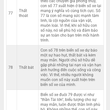
theo các chuyên gia phong thủy,
con số 77 xuất hiện ở biển số xe lại
Thất
mang ý nghĩa vô cùng tích cực. Số
77
thoát
77 là con số mang sức mạnh tâm
linh, là cội nguồn của vận vật,
muôn loài. Vì thế, khi sở hữu con
số này, nó sẽ phù hộ và đảm bảo
sự an toàn cho bạn trên mỗi hành
trình.
Con số 78 trên biển số xe dự báo
một sự hao hụt, thất bát và kém
may mắn. Người chủ sở hữu dễ
gặp phải những tai nạn và vận hạn
78
Thất bát
ảnh hưởng đến cuộc sống và công
việc. Vì thế, nhiều người không
muốn con số này xuất hiện trên
biển số xe của mình.
Biển số xe đuôi 79 được ví như
"thần Tài lớn", biểu tượng cho sự
may mắn, luôn được thần linh phù
hộ. Không những thế, con số này