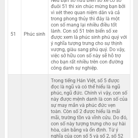
Nếu bạn sở hữu biển số xe có số
đuôi 51 thì xin chúc mừng bạn bởi
vì xét theo quan niệm dân và cả
trong phong thủy thì đây là một
con số mang lại nhiều điều tốt
lành. Con số 51 trên biển số xe
51
Phúc sinh
được xem là phúc sinh phú quý với
ý nghĩa tượng trưng cho sự thịnh
vượng, giàu sang phú quý. Do vậy,
việc sở hữu con số này sẽ hỗ trợ
cho bạn rất nhiều trên con đường
công danh sự nghiệp.
Trong tiếng Hán Việt, số 5 được
đọc là ngũ và có thể hiểu là ngũ
phúc, ngũ đức. Chính vì vậy, con số
này được mệnh danh là con số của
sự may mắn và phúc đức vẹn
toàn. Còn số 2 được hiểu là mãi
mãi, trường tồn và vĩnh cửu. Do đó,
con số này tượng trưng cho sự hài
hòa, cân bằng và ổn định. Từ ý
nghĩa của con số 5 và số 2, số 52