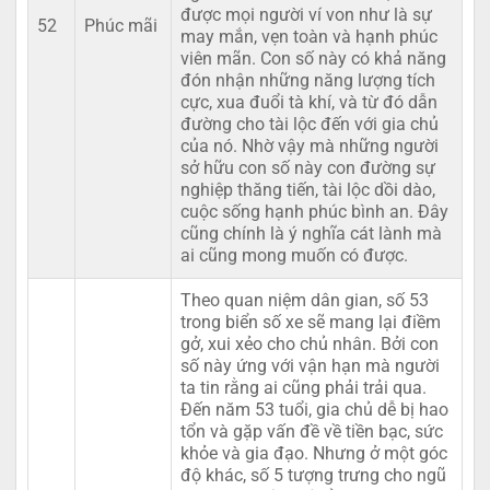
được mọi người ví von như là sự
52
Phúc mãi
may mắn, vẹn toàn và hạnh phúc
viên mãn. Con số này có khả năng
đón nhận những năng lượng tích
cực, xua đuổi tà khí, và từ đó dẫn
đường cho tài lộc đến với gia chủ
của nó. Nhờ vậy mà những người
sở hữu con số này con đường sự
nghiệp thăng tiến, tài lộc dồi dào,
cuộc sống hạnh phúc bình an. Đây
cũng chính là ý nghĩa cát lành mà
ai cũng mong muốn có được.
Theo quan niệm dân gian, số 53
trong biển số xe sẽ mang lại điềm
gở, xui xẻo cho chủ nhân. Bởi con
số này ứng với vận hạn mà người
ta tin rằng ai cũng phải trải qua.
Đến năm 53 tuổi, gia chủ dễ bị hao
tổn và gặp vấn đề về tiền bạc, sức
khỏe và gia đạo. Nhưng ở một góc
độ khác, số 5 tượng trưng cho ngũ