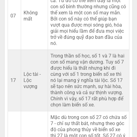
cả. Từ đó có thể xem đây là một
con số bình thường nhưng cũng có
Không
thể xem là một con số may mắn.
07
mất
Bởi con số này có thể giúp bạn
vượt qua được mọi sóng gió, hóa
giải mọi hiểu lầm để đưa mọi việc
trở về đúng quỹ đạo ban đầu của
nó.
Trong thần số học, số 1 và 7 là hai
con số mang vận dương. Tuy số 7
được hiểu là thất nhưng khi đi
Lộc tài -
cùng với số 1 trong biển số xe thì
17
Lộc
nó lại mang ý nghĩa tài lộc. Số 17
vượng
sẽ tạo nên sức mạnh, sự hài hòa,
thành công và cả sự thịnh vượng.
Chính vì vậy, số 17 rất phù hợp để
chọn làm biển số xe.
Mặc dù trong con số 27 có chứa số
7 - chỉ sự thất bát, nhưng theo góc
độ của phong thủy về biển số xe
thì 27 là một con số tốt. Số 27 có ý