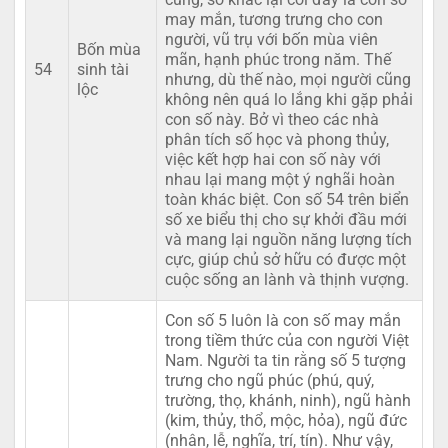
may mắn, tương trưng cho con
người, vũ trụ với bốn mùa viên
Bốn mùa
mãn, hạnh phúc trong năm. Thế
54
sinh tài
nhưng, dù thế nào, mọi người cũng
lộc
không nên quá lo lắng khi gặp phải
con số này. Bở vì theo các nhà
phân tích số học và phong thủy,
việc kết hợp hai con số này với
nhau lại mang một ý nghãi hoàn
toàn khác biệt. Con số 54 trên biển
số xe biểu thị cho sự khởi đầu mới
và mang lại nguồn năng lượng tích
cực, giúp chủ sở hữu có được một
cuộc sống an lành và thịnh vượng.
Con số 5 luôn là con số may mắn
trong tiềm thức của con người Việt
Nam. Người ta tin rằng số 5 tượng
trưng cho ngũ phúc (phú, quý,
trường, thọ, khánh, ninh), ngũ hành
(kim, thủy, thổ, mộc, hỏa), ngũ đức
(nhân, lễ, nghĩa, trí, tín). Như vậy,