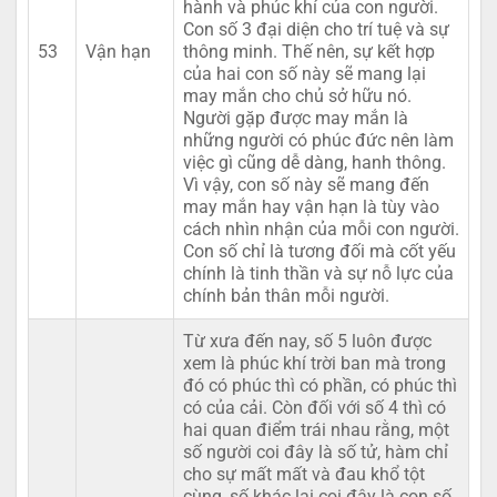
hành và phúc khí của con người.
Con số 3 đại diện cho trí tuệ và sự
53
Vận hạn
thông minh. Thế nên, sự kết hợp
của hai con số này sẽ mang lại
may mắn cho chủ sở hữu nó.
Người gặp được may mắn là
những người có phúc đức nên làm
việc gì cũng dễ dàng, hanh thông.
Vì vậy, con số này sẽ mang đến
may mắn hay vận hạn là tùy vào
cách nhìn nhận của mỗi con người.
Con số chỉ là tương đối mà cốt yếu
chính là tinh thần và sự nỗ lực của
chính bản thân mỗi người.
Từ xưa đến nay, số 5 luôn được
xem là phúc khí trời ban mà trong
đó có phúc thì có phần, có phúc thì
có của cải. Còn đối với số 4 thì có
hai quan điểm trái nhau rằng, một
số người coi đây là số tử, hàm chỉ
cho sự mất mất và đau khổ tột
cùng, số khác lại coi đây là con số