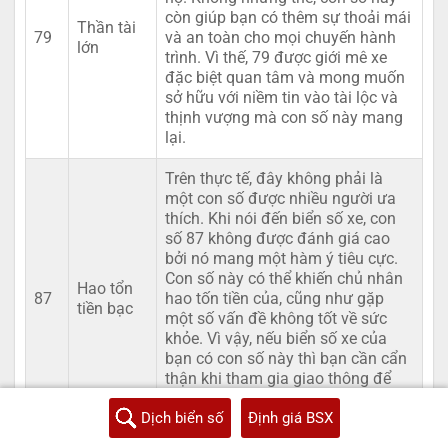
còn giúp bạn có thêm sự thoải mái
Thần tài
79
và an toàn cho mọi chuyến hành
lớn
trình. Vì thế, 79 được giới mê xe
đặc biệt quan tâm và mong muốn
sở hữu với niềm tin vào tài lộc và
thịnh vượng mà con số này mang
lại.
Trên thực tế, đây không phải là
một con số được nhiều người ưa
thích. Khi nói đến biển số xe, con
số 87 không được đánh giá cao
bởi nó mang một hàm ý tiêu cực.
Con số này có thể khiến chủ nhân
Hao tổn
87
hao tốn tiền của, cũng như gặp
tiền bạc
một số vấn đề không tốt về sức
khỏe. Vì vậy, nếu biển số xe của
bạn có con số này thì bạn cần cẩn
thận khi tham gia giao thông để
tránh những va chạm không đáng
có.
Dịch biển số
Định giá BSX