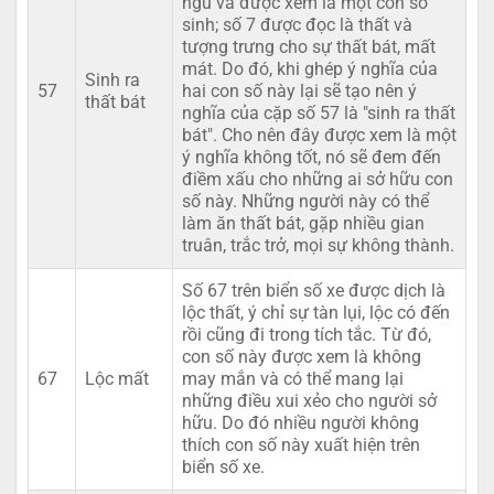
ngũ và được xem là một con số
sinh; số 7 được đọc là thất và
tượng trưng cho sự thất bát, mất
mát. Do đó, khi ghép ý nghĩa của
Sinh ra
57
hai con số này lại sẽ tạo nên ý
thất bát
nghĩa của cặp số 57 là "sinh ra thất
bát". Cho nên đây được xem là một
ý nghĩa không tốt, nó sẽ đem đến
điềm xấu cho những ai sở hữu con
số này. Những người này có thể
làm ăn thất bát, gặp nhiều gian
truân, trắc trở, mọi sự không thành.
Số 67 trên biển số xe được dịch là
lộc thất, ý chỉ sự tàn lụi, lộc có đến
rồi cũng đi trong tích tắc. Từ đó,
con số này được xem là không
67
Lộc mất
may mắn và có thể mang lại
những điều xui xẻo cho người sở
hữu. Do đó nhiều người không
thích con số này xuất hiện trên
biển số xe.