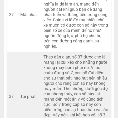
nghĩa là dễ làm ăn, mang đến
nguồn cát khí giúp bạn dễ dàng
27
Mãi phất
phát triển và thăng tiến trong công
việc. Chính vì lẽ đó mà nhiều chủ
xe muốn có được con số này trong
biển số xe của mình để nó như
nguồn động lực, phù hộ cho họ
trên con đường công danh, sự
nghiệp.
Theo dân gian, số 37 được cho là
mang lại xui xẻo cho những người
không may bấm phải nó. Vì nó
chứa đựng số 7, con số đại diện
cho sự thất bát, hao hụt nên nhiều
người cho rằng con số này không
may mắn. Thế nhưng, dưới góc độ
của phong thủy, con số này lại
37
Tài phất
mang đến một ẩn ý vô cùng tích
cực. Số 7 trong cặp số này còn
biểu trưng cho sự hoàn hảo và sắc
đẹp. Vậy nên, khi kết hợp với số 3 -