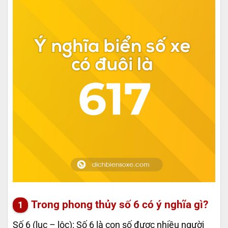
Trong phong thủy số 6 có ý nghĩa gì?
Số 6 (lục – lộc): Số 6 là con số được nhiều người