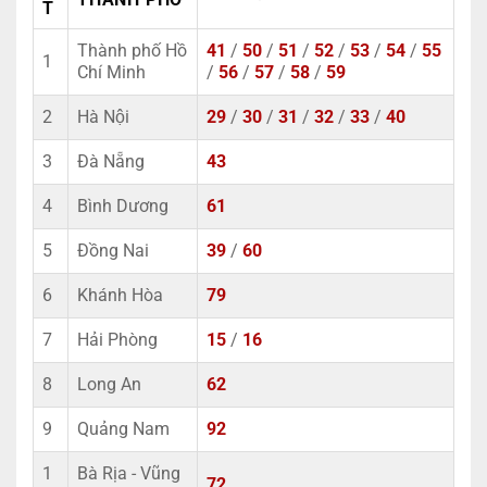
T
Thành phố Hồ
41
/
50
/
51
/
52
/
53
/
54
/
55
1
Chí Minh
/
56
/
57
/
58
/
59
2
Hà Nội
29
/
30
/
31
/
32
/
33
/
40
3
Đà Nẵng
43
4
Bình Dương
61
5
Đồng Nai
39
/
60
6
Khánh Hòa
79
7
Hải Phòng
15
/
16
8
Long An
62
9
Quảng Nam
92
1
Bà Rịa - Vũng
72