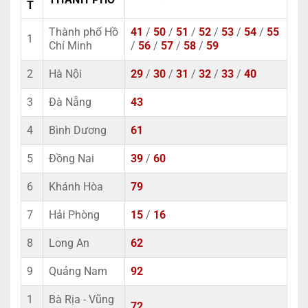
T
Thành phố Hồ
41
/
50
/
51
/
52
/
53
/
54
/
55
1
Chí Minh
/
56
/
57
/
58
/
59
2
Hà Nội
29
/
30
/
31
/
32
/
33
/
40
3
Đà Nẵng
43
4
Bình Dương
61
5
Đồng Nai
39
/
60
6
Khánh Hòa
79
7
Hải Phòng
15
/
16
8
Long An
62
9
Quảng Nam
92
1
Bà Rịa - Vũng
72