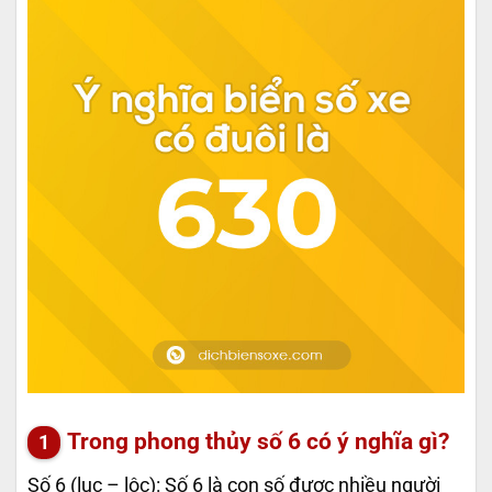
Trong phong thủy số 6 có ý nghĩa gì?
Số 6 (lục – lộc): Số 6 là con số được nhiều người