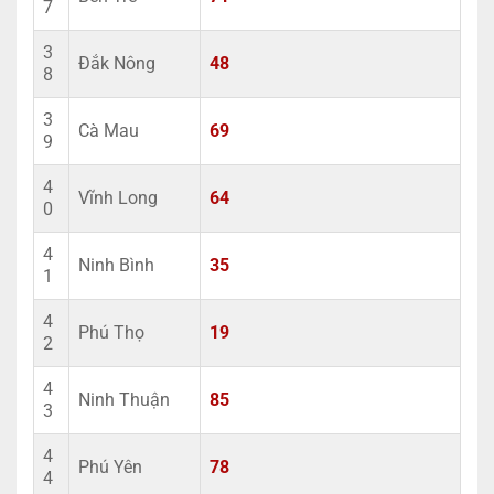
7
3
Đắk Nông
48
8
3
Cà Mau
69
9
4
Vĩnh Long
64
0
4
Ninh Bình
35
1
4
Phú Thọ
19
2
4
Ninh Thuận
85
3
4
Phú Yên
78
4