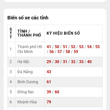
Biển số xe các tỉnh
S
TỈNH /
T
KÝ HIỆU BIỂN SỐ
THÀNH PHỐ
T
Thành phố Hồ
41
/
50
/
51
/
52
/
53
/
54
/
55
1
Chí Minh
/
56
/
57
/
58
/
59
2
Hà Nội
29
/
30
/
31
/
32
/
33
/
40
3
Đà Nẵng
43
4
Bình Dương
61
5
Đồng Nai
39
/
60
6
Khánh Hòa
79