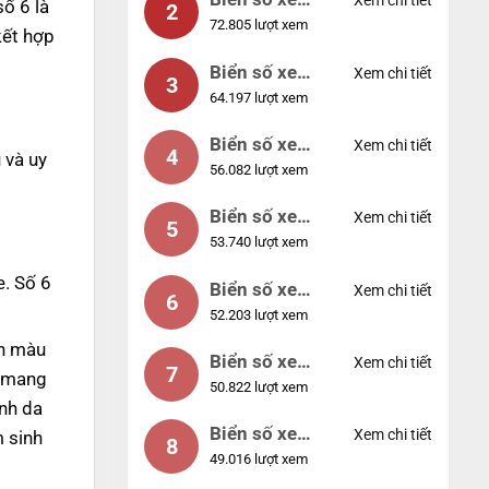
Xem chi tiết
số 6 là
2
72.805 lượt xem
04953
kết hợp
Biển số xe
Xem chi tiết
3
64.197 lượt xem
88888
Biển số xe
Xem chi tiết
4
 và uy
56.082 lượt xem
12345
Biển số xe
Xem chi tiết
5
53.740 lượt xem
66666
. Số 6
Biển số xe
Xem chi tiết
6
52.203 lượt xem
11111
nh màu
Biển số xe
Xem chi tiết
7
p mang
50.822 lượt xem
44444
nh da
Biển số xe
Xem chi tiết
 sinh
8
49.016 lượt xem
77777