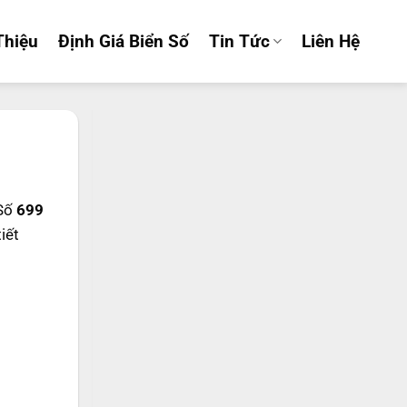
Thiệu
Định Giá Biển Số
Tin Tức
Liên Hệ
 Số
699
tiết