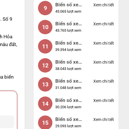
Biển số xe
Xem chi tiết
9
45.065 lượt xem
55555
. Số 9
Biển số xe
Xem chi tiết
10
43.765 lượt xem
56789
nh Hỏa
Biển số xe
Xem chi tiết
nâu đất,
11
39.394 lượt xem
01234
Biển số xe
Xem chi tiết
12
38.043 lượt xem
33333
ủa biển
Biển số xe
Xem chi tiết
13
31.048 lượt xem
22222
Biển số xe
Xem chi tiết
14
30.206 lượt xem
14953
Biển số xe
Xem chi tiết
15
29.093 lượt xem
24953