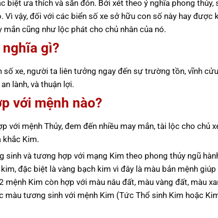
c biệt ưa thích và săn đón. Bởi xét theo ý nghĩa phong thủy, 
ió. Vì vậy, đối với các biển số xe sở hữu con số này hay được 
ay mắn cũng như lộc phát cho chủ nhân của nó.
 nghĩa gì?
n số xe, người ta liên tưởng ngay đến sự trường tồn, vĩnh cửu
 lành, và thuận lợi.
ợp với mệnh nào?
 với mệnh Thủy, đem đến nhiều may mắn, tài lộc cho chủ xe
a khắc Kim.
 sinh và tương hợp với mạng Kim theo phong thủy ngũ hà
 kim, đặc biệt là vàng bạch kim vì đây là màu bản mệnh giú
22 mệnh Kim còn hợp với màu nâu đất, màu vàng đất, màu xa
uộc màu tương sinh với mệnh Kim (Tức Thổ sinh Kim hoặc Kim