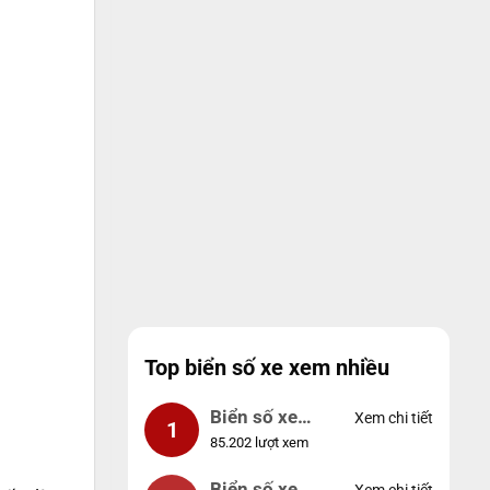
Top biển số xe xem nhiều
Biển số xe
Xem chi tiết
1
85.202 lượt xem
99999
Biển số xe