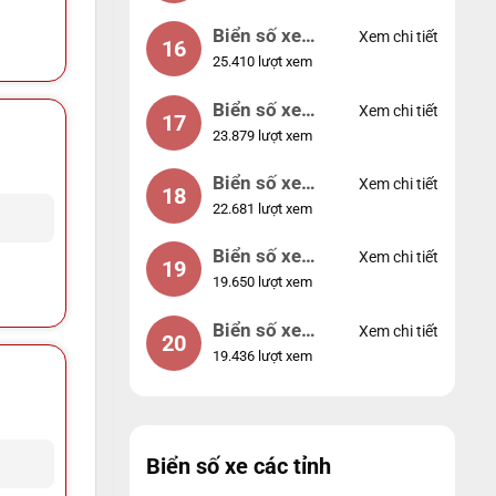
Biển số xe
Xem chi tiết
16
25.410 lượt xem
49053
Biển số xe
Xem chi tiết
17
23.879 lượt xem
44953
Biển số xe
Xem chi tiết
18
22.681 lượt xem
74953
Biển số xe
Xem chi tiết
19
19.650 lượt xem
99998
Biển số xe
Xem chi tiết
20
19.436 lượt xem
25525
Biển số xe các tỉnh