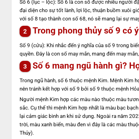
Số 6 (lục – lộc): Số 6 là con số được nhiều người đặ
đại diện cho sự tốt lành, lợi lộc, thuận buồm xuôi g
với số 8 tạo thành con số 68, nó sẽ mang lại sự m
Trong phong thủy số 9 có ý
Số 9 (cửu): Khi nhắc đến ý nghĩa của số 9 trong biể
quyền. Đây là con số may mắn, mang đến may mắn, an
Số 6 mang ngũ hành gì? H
Trong ngũ hành, số 6 thuộc mệnh Kim. Mệnh Kim hợp
nên tránh kết hợp với số 9 bởi số 9 thuộc mệnh Hỏ
Người mệnh Kim hợp các màu nào thuộc màu tương
sắc. Cụ thể thì mệnh Kim hợp nhất là màu bạc bạch
lại cảm giác bình an khi sử dụng. Ngoài ra năm 20
trời, màu xanh biển, màu đen vì đây là các màu th
Thủy).