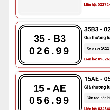
Liên hệ: 03372
35B3 - 0
35 - B3
Giá thương l
026.99
Xe wave 2022 
Liên hệ: 09626
15AE - 0
15 - AE
Giá thương l
056.99
Cần rao bán b
Liên hệ: 03436