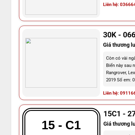
Liên hệ: 03666
30K - 06
Giá thương l
Còn có vài ng
Biển này sau 
Rangrover, Lex
2019 Số em: 0
Liên hệ: 09116
15C1 - 2
15 - C1
Giá thương l