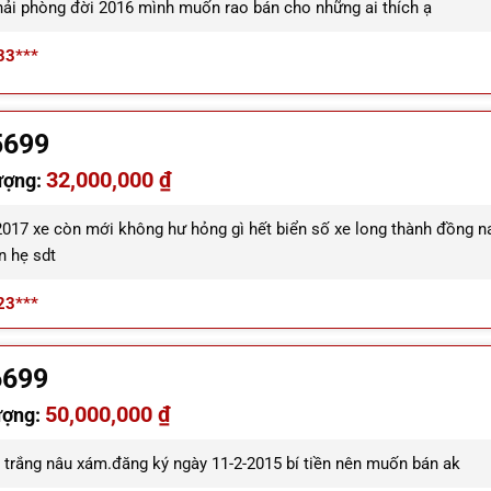
 hải phòng đời 2016 mình muốn rao bán cho những ai thích ạ
33***
5699
32,000,000 ₫
ượng:
2017 xe còn mới không hư hỏng gì hết biển số xe long thành đồng na
n hẹ sdt
23***
6699
50,000,000 ₫
ượng:
trắng nâu xám.đăng ký ngày 11-2-2015 bí tiền nên muốn bán ak