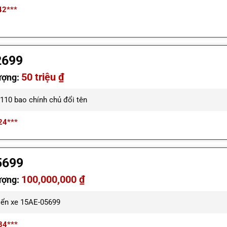
42***
2699
50 triệu ₫
ượng:
110 bao chính chủ đổi tên
24***
5699
100,000,000 ₫
ượng:
iển xe 15AE-05699
84***