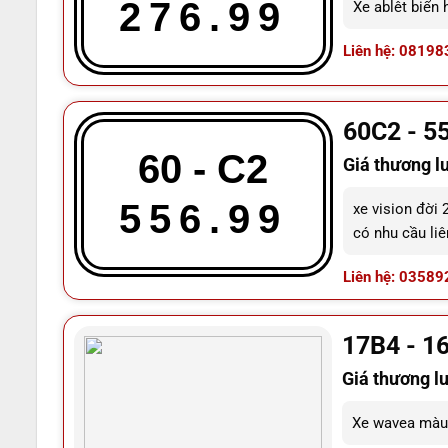
276.99
Xe ablêt biển
Liên hệ: 08198
60C2 - 5
60 - C2
Giá thương l
556.99
xe vision đời 
có nhu cầu liê
Liên hệ: 03589
17B4 - 1
Giá thương l
Xe wavea màu 