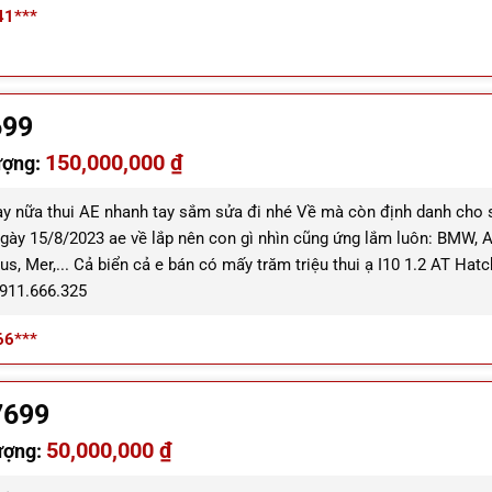
41***
699
150,000,000 ₫
ượng:
ày nữa thui AE nhanh tay sắm sửa đi nhé Về mà còn định danh cho
ngày 15/8/2023 ae về lắp nên con gì nhìn cũng ứng lắm luôn: BMW, A
us, Mer,... Cả biển cả e bán có mấy trăm triệu thui ạ I10 1.2 AT Hat
911.666.325
66***
7699
50,000,000 ₫
ượng: