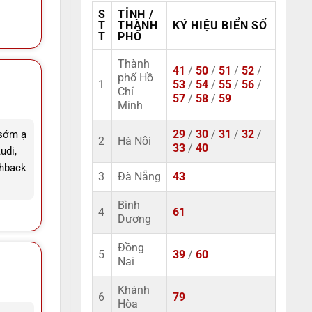
S
TỈNH /
T
THÀNH
KÝ HIỆU BIỂN SỐ
T
PHỐ
Thành
41
/
50
/
51
/
52
/
phố Hồ
1
53
/
54
/
55
/
56
/
Chí
57
/
58
/
59
Minh
 sớm ạ
29
/
30
/
31
/
32
/
2
Hà Nội
33
/
40
udi,
chback
3
Đà Nẵng
43
Bình
4
61
Dương
Đồng
5
39
/
60
Nai
Khánh
6
79
Hòa