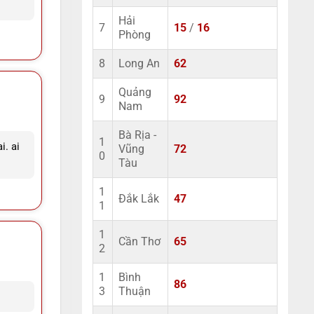
Hải
7
15
/
16
Phòng
8
Long An
62
Quảng
9
92
Nam
Bà Rịa -
1
i. ai
Vũng
72
0
Tàu
1
Đắk Lắk
47
1
1
Cần Thơ
65
2
1
Bình
86
3
Thuận