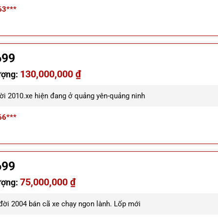
63***
699
130,000,000 ₫
ượng:
đời 2010.xe hiện đang ở quảng yên-quảng ninh
66***
699
75,000,000 ₫
ượng:
 đời 2004 bán cã xe chạy ngon lành. Lốp mới