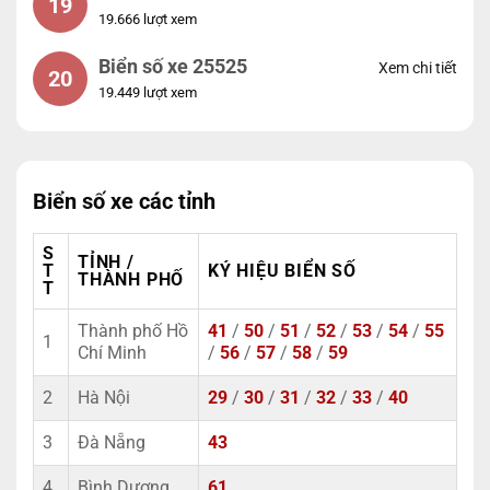
19
19.666 lượt xem
Biển số xe 25525
Xem chi tiết
20
19.449 lượt xem
Biển số xe các tỉnh
S
TỈNH /
T
KÝ HIỆU BIỂN SỐ
THÀNH PHỐ
T
Thành phố Hồ
41
/
50
/
51
/
52
/
53
/
54
/
55
1
Chí Minh
/
56
/
57
/
58
/
59
2
Hà Nội
29
/
30
/
31
/
32
/
33
/
40
3
Đà Nẵng
43
4
Bình Dương
61