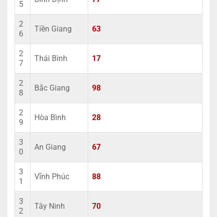
5
2
Tiền Giang
63
6
2
Thái Bình
17
7
2
Bắc Giang
98
8
2
Hòa Bình
28
9
3
An Giang
67
0
3
Vĩnh Phúc
88
1
3
Tây Ninh
70
2