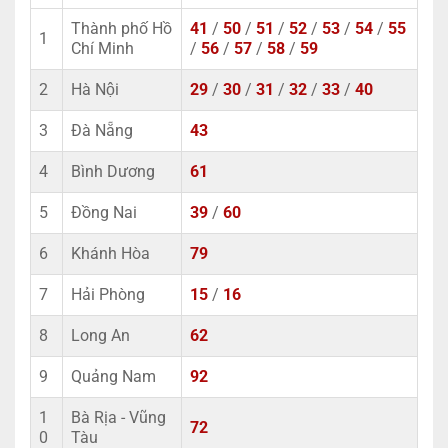
Thành phố Hồ
41
/
50
/
51
/
52
/
53
/
54
/
55
1
Chí Minh
/
56
/
57
/
58
/
59
2
Hà Nội
29
/
30
/
31
/
32
/
33
/
40
3
Đà Nẵng
43
4
Bình Dương
61
5
Đồng Nai
39
/
60
6
Khánh Hòa
79
7
Hải Phòng
15
/
16
8
Long An
62
9
Quảng Nam
92
1
Bà Rịa - Vũng
72
0
Tàu