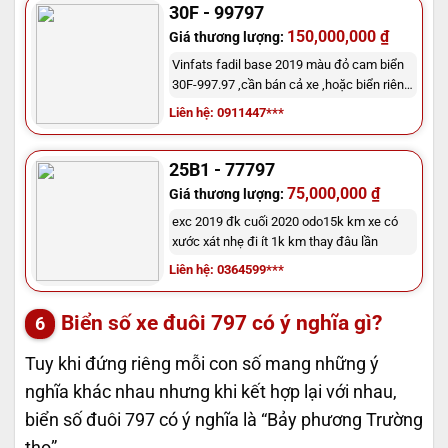
30F - 99797
150,000,000 ₫
Giá thương lượng:
Vinfats fadil base 2019 màu đỏ cam biển
30F-997.97 ,cần bán cả xe ,hoặc biển riêng
,MN quan tâm xin vui lòng liên hệ :
Liên hệ: 0911447***
0911447711 để được giá tốt
25B1 - 77797
75,000,000 ₫
Giá thương lượng:
exc 2019 đk cuối 2020 odo15k km xe có
xước xát nhẹ đi ít 1k km thay đâu lần
Liên hệ: 0364599***
Biển số xe đuôi 797 có ý nghĩa gì?
Tuy khi đứng riêng mỗi con số mang những ý
nghĩa khác nhau nhưng khi kết hợp lại với nhau,
biển số đuôi 797 có ý nghĩa là “Bảy phương Trường
thọ”.