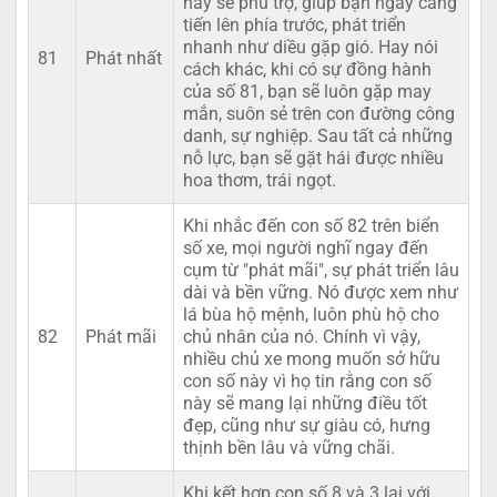
này sẽ phù trợ, giúp bạn ngày càng
tiến lên phía trước, phát triển
nhanh như diều gặp gió. Hay nói
81
Phát nhất
cách khác, khi có sự đồng hành
của số 81, bạn sẽ luôn gặp may
mắn, suôn sẻ trên con đường công
danh, sự nghiệp. Sau tất cả những
nỗ lực, bạn sẽ gặt hái được nhiều
hoa thơm, trái ngọt.
Khi nhắc đến con số 82 trên biển
số xe, mọi người nghĩ ngay đến
cụm từ "phát mãi", sự phát triển lâu
dài và bền vững. Nó được xem như
lá bùa hộ mệnh, luôn phù hộ cho
82
Phát mãi
chủ nhân của nó. Chính vì vậy,
nhiều chủ xe mong muốn sở hữu
con số này vì họ tin rằng con số
này sẽ mang lại những điều tốt
đẹp, cũng như sự giàu có, hưng
thịnh bền lâu và vững chãi.
Khi kết hợp con số 8 và 3 lại với