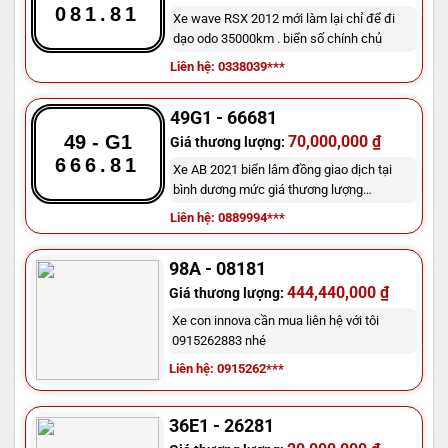
081.81
Xe wave RSX 2012 mới làm lại chỉ để đi
dạo odo 35000km . biển số chính chủ
Liên hệ: 0338039***
49G1 - 66681
49 - G1
70,000,000 ₫
Giá thương lượng:
666.81
Xe AB 2021 biển lâm đồng giao dịch tại
bình dương mức giá thương lượng
lh0889994726
Liên hệ: 0889994***
98A - 08181
444,440,000 ₫
Giá thương lượng:
Xe con innova cần mua liên hệ với tôi
0915262883 nhé
Liên hệ: 0915262***
36E1 - 26281