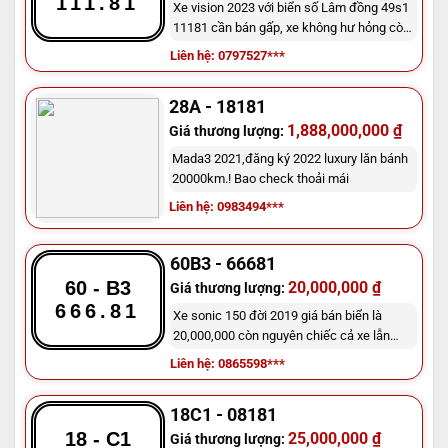
111.81
Xe vision 2023 với biển số Lâm đồng 49s1
11181 cần bán gấp, xe không hư hỏng còn
mới vs giá 150tr
Liên hệ: 0797527***
28A - 18181
1,888,000,000 ₫
Giá thương lượng:
Mada3 2021,đăng ký 2022 luxury lăn bánh
20000km.! Bao check thoải mái
Liên hệ: 0983494***
60B3 - 66681
60 - B3
20,000,000 ₫
Giá thương lượng:
666.81
Xe sonic 150 đời 2019 giá bán biển là
20,000,000 còn nguyên chiếc cả xe lẫn
biển là 50,000,000
Liên hệ: 0865598***
18C1 - 08181
18 - C1
25,000,000 ₫
Giá thương lượng: