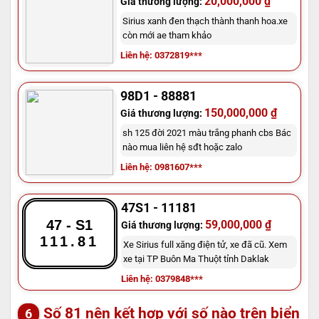
20,000,000 ₫
Giá thương lượng:
Sirius xanh đen thạch thành thanh hoa.xe
còn mới ae tham khảo
Liên hệ: 0372819***
98D1 - 88881
150,000,000 ₫
Giá thương lượng:
sh 125 đời 2021 màu trắng phanh cbs Bác
nào mua liên hệ sđt hoặc zalo
Liên hệ: 0981607***
47S1 - 11181
47 - S1
59,000,000 ₫
Giá thương lượng:
111.81
Xe Sirius full xăng điện tử, xe đã cũ. Xem
xe tại TP Buôn Ma Thuột tỉnh Daklak
Liên hệ: 0379848***
Số 81 nên kết hợp với số nào trên biển