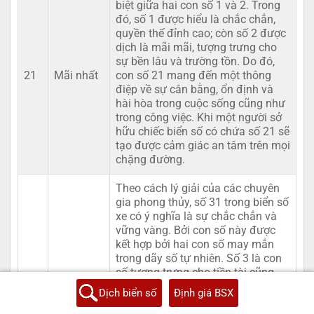
biệt giữa hai con số 1 và 2. Trong
đó, số 1 được hiểu là chắc chắn,
quyền thế đỉnh cao; còn số 2 được
dịch là mãi mãi, tượng trưng cho
sự bền lâu và trường tồn. Do đó,
21
Mãi nhất
con số 21 mang đến một thông
điệp về sự cân bằng, ổn định và
hài hòa trong cuộc sống cũng như
trong công việc. Khi một người sở
hữu chiếc biển số có chứa số 21 sẽ
tạo được cảm giác an tâm trên mọi
chặng đường.
Theo cách lý giải của các chuyên
gia phong thủy, số 31 trong biển số
xe có ý nghĩa là sự chắc chắn và
vững vàng. Bởi con số này được
kết hợp bởi hai con số may mắn
trong dãy số tự nhiên. Số 3 là con
số tượng trưng cho tiền tài cũng
như sự may mắn và vững vàng.
Dịch biển số
Định giá BSX
Còn số 1 lại là đại diện cho sự bắt