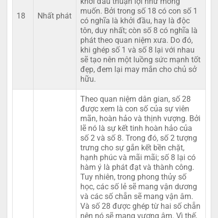
khởi đầu thuận lợi như mong
muốn. Bởi trong số 18 có con số 1
18
Nhất phát
có nghĩa là khởi đầu, hay là độc
tôn, duy nhất; còn số 8 có nghĩa là
phát theo quan niệm xưa. Do đó,
khi ghép số 1 và số 8 lại với nhau
sẽ tạo nên một luồng sức mạnh tốt
đẹp, đem lại may mắn cho chủ sở
hữu.
Theo quan niệm dân gian, số 28
được xem là con số của sự viên
mãn, hoàn hảo và thịnh vượng. Bởi
lẽ nó là sự kết tinh hoàn hảo của
số 2 và số 8. Trong đó, số 2 tượng
trưng cho sự gắn kết bền chặt,
hạnh phúc và mãi mãi; số 8 lại có
hàm ý là phát đạt và thành công.
Tuy nhiên, trong phong thủy số
học, các số lẻ sẽ mang vận dương
và các số chẵn sẽ mang vận âm.
Và số 28 được ghép từ hai số chẵn
nên nó sẽ mang vượng âm. Vì thế,