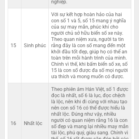
nghiệp.
Với sự kết hợp hoàn hảo của hai
con số 1 và 5, số 15 mang ý nghĩa
của sự may mắn, phúc khí cho
người chủ sở hữu biển số xe này.
Theo quan niệm xưa, người ta tin
15
Sinh phúc
rằng đây là con số mang đến một
khởi đầu tốt đẹp, giúp họ có thể an
toàn trên mỗi hành trình của mình.
Chính vì thế, khi bấm biển số xe, số
15 là con số được đa số mọi người
ưa thích và mong muốn có được.
Theo phiên âm Hán Việt, số 1 được
đọc là nhất, số 6 là lục, đọc chệch
là lộc, nên khi đi cùng với nhau tạo
nên con số 16 có thể được hiểu là
nhất lộc. Đúng như vậy, nhiều
người có quan niệm rằng 16 là con
16
Nhất lộc
số đẹp và mang lại nhiều may mắn
tài lộc, phú quý, giàu sang. Chính vì
thế, số 16 rất được săn đón bởi các