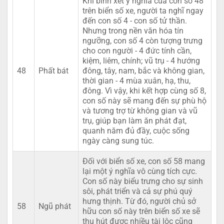
Khi bình xét ý nghĩa của con số 48
trên biển số xe, người ta nghĩ ngay
đến con số 4 - con số tử thần.
Nhưng trong nền văn hóa tín
ngưỡng, con số 4 còn tượng trưng
cho con người - 4 đức tính cần,
kiệm, liêm, chính; vũ trụ - 4 hướng
48
Phất bát
đông, tây, nam, bắc và không gian,
thời gian - 4 mùa xuân, hạ, thu,
đông. Vì vậy, khi kết hợp cùng số 8,
con số này sẽ mang đến sự phù hộ
và tương trợ từ không gian và vũ
trụ, giúp bạn làm ăn phát đạt,
quanh năm đủ đầy, cuộc sống
ngày càng sung túc.
Đối với biển số xe, con số 58 mang
lại một ý nghĩa vô cùng tích cực.
Con số này biểu trưng cho sự sinh
sôi, phát triển và cả sự phú quý
hưng thịnh. Từ đó, người chủ sở
58
Ngũ phát
hữu con số này trên biển số xe sẽ
thu hút được nhiều tài lộc cũng