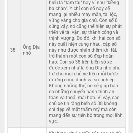
hiểu là "tam tài" hay ví như "kiềng
ba chân". Ý chỉ con số này sẽ
mang lại nhiều may mắn, tài lộc,
vững vàng cho gia chủ. Còn số 8
cũng vậy, nó cũng thể hiện sự phát
triển về tài vận, sự thành công và
thịnh vượng. Do đó, khi hai con số
này xuất hiện cùng nhau, cặp số
Ông Địa
38
này như được nhân thêm khí tài,
nhỏ
trở thành một con số đẹp hoàn
hảo. Con số 38 trên biển số xe
được xem như là ông Địa nhỏ phù
trợ cho mọi chủ xe trên mỗi bước
đường công danh và sự nghiệp.
Không những thế, nó sẽ giúp bạn
có những chuyến hành trình an
toàn và thoải mái hơn. Vì vậy, các
chủ xe tin rằng biển số 38 không
chỉ đẹp về mặt thẩm mỹ mà còn
mang đến sự tiến bộ trong mọi lĩnh
vực.