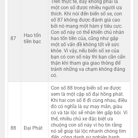
Trên thực tế, đây không phải là
một con số được nhiều người ưa
thích. Khi nói đến biển số xe, con
số 87 không được đánh giá cao
bởi nó mang một hàm ý tiêu cực.
Con số này có thể khiến chủ nhân
Hao tổn
87
hao tốn tiền của, cũng như gặp
tiền bạc
một số vấn đề không tốt về sức
khỏe. Vì vậy, nếu biển số xe của
bạn có con số này thì bạn cần cẩn
thận khi tham gia giao thông để
tránh những va chạm không đáng
có.
Con số 88 trong biển số xe được
xem là một cặp số đại hồng phát.
Khi hai con số 8 đi cùng nhau, điều
đó có nghĩa là sự may mắn, giàu
có và tài lộc sẽ nhân lên gấp bội. Vì
thế, nhiều chủ xe đặc biệt ưa
chuộng con số này vì họ tin rằng
88
Đại Phát
nó sẽ giúp tài lộc nhanh chóng tìm
đến, công danh sự nghiệp hanh