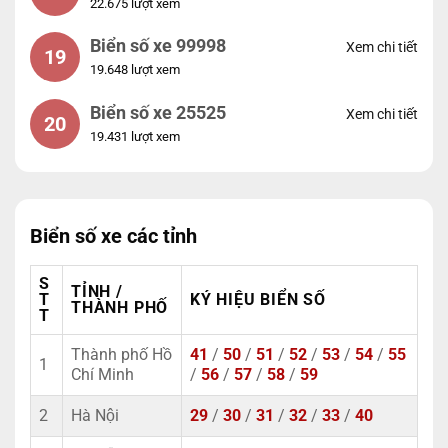
22.675 lượt xem
Biển số xe 99998
Xem chi tiết
19
19.648 lượt xem
Biển số xe 25525
Xem chi tiết
20
19.431 lượt xem
Biển số xe các tỉnh
S
TỈNH /
T
KÝ HIỆU BIỂN SỐ
THÀNH PHỐ
T
Thành phố Hồ
41
/
50
/
51
/
52
/
53
/
54
/
55
1
Chí Minh
/
56
/
57
/
58
/
59
2
Hà Nội
29
/
30
/
31
/
32
/
33
/
40