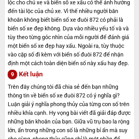
lộc cho chủ xe và biển số xe xấu có thể ảnh hưởng
đến tài lộc của chủ xe. Vì thế nhiều người băn
khoăn không biết biển số xe đuôi 872 có phải là
biển số xe đẹp không. Dựa vào nhiều yếu tố và và
tùy theo từng góc nhìn của mỗi người để đánh giá
một biển số xe đẹp hay xấu. Ngoài ra, tùy thuộc
vào cặp số đi kèm với biển số đuôi 872 để nhận
định một cách toàn diện biển số này xấu hay đẹp.
Kết luận
Trên đây chúng tôi đã chia sẻ đến bạn những
thông tin về biển số xe đuôi 872 có ý nghĩa gì?
Luận giải ý nghĩa phong thủy của từng con số trên
nhiều khía cạnh. Hy vọng bài viết đã giải đáp được
những băn khoăn của bạn. Giữa vũ trụ bao la rộng
lớn, ẩn trong những con số là những bí ẩn mà suy
cho cùng, phong thủy cũng chỉ là một phần để