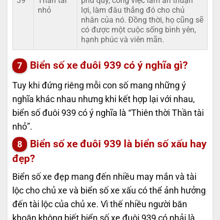
39
Thần tài
phú quý, công việc làm ăn thuận
nhỏ
lợi, làm đâu thắng đó cho chủ
nhân của nó. Đồng thời, họ cũng sẽ
có được một cuộc sống bình yên,
hạnh phúc và viên mãn.
Biển số xe đuôi 939 có ý nghĩa gì?
Tuy khi đứng riêng mỗi con số mang những ý
nghĩa khác nhau nhưng khi kết hợp lại với nhau,
biển số đuôi 939 có ý nghĩa là “Thiên thời Thần tài
nhỏ”.
Biển số xe đuôi 939 là biển số xấu hay
đẹp?
Biển số xe đẹp mang đến nhiều may mắn và tài
lộc cho chủ xe và biển số xe xấu có thể ảnh hưởng
đến tài lộc của chủ xe. Vì thế nhiều người băn
khoăn không biết biển số xe đuôi 939 có phải là