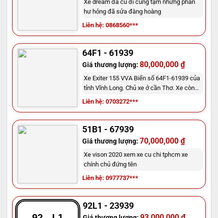
Xe dream đã cũ đi cũng tạm những phần
hư hỏng đã sửa đàng hoàng
Liên hệ: 0868560***
64F1 - 61939
80,000,000 ₫
Giá thương lượng:
Xe Exiter 155 VVA Biển số 64F1-61939 của
tỉnh Vĩnh Long. Chủ xe ở cần Thơ. Xe còn
mới chưa thay nhớt lần 2 xe 5k km
Liên hệ: 0703272***
51B1 - 67939
70,000,000 ₫
Giá thương lượng:
Xe vison 2020 xem xe cu chi tphcm xe
chính chủ đứng tên
Liên hệ: 0977737***
92L1 - 23939
92 - L1
93,000,000 ₫
Giá thương lượng: