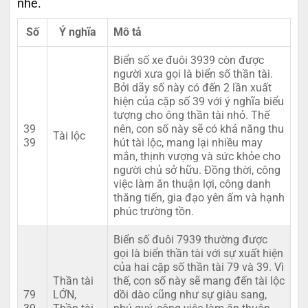
nhé.
Số
Ý nghĩa
Mô tả
Biển số xe đuôi 3939 còn được
người xưa gọi là biển số thần tài.
Bởi dãy số này có đến 2 lần xuất
hiện của cặp số 39 với ý nghĩa biểu
tượng cho ông thần tài nhỏ. Thế
39
nên, con số này sẽ có khả năng thu
Tài lộc
39
hút tài lộc, mang lại nhiều may
mắn, thịnh vượng và sức khỏe cho
người chủ sở hữu. Đồng thời, công
việc làm ăn thuận lợi, công danh
thăng tiến, gia đạo yên ấm và hạnh
phúc trường tồn.
Biển số đuôi 7939 thường được
gọi là biển thần tài với sự xuất hiện
của hai cặp số thần tài 79 và 39. Vì
Thần tài
thế, con số này sẽ mang đến tài lộc
79
LỚN,
dồi dào cũng như sự giàu sang,