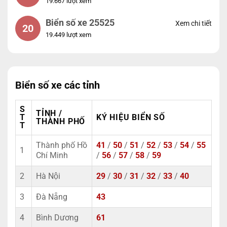
19.667 lượt xem
Biển số xe 25525
Xem chi tiết
20
19.449 lượt xem
Biển số xe các tỉnh
S
TỈNH /
T
KÝ HIỆU BIỂN SỐ
THÀNH PHỐ
T
Thành phố Hồ
41
/
50
/
51
/
52
/
53
/
54
/
55
1
Chí Minh
/
56
/
57
/
58
/
59
2
Hà Nội
29
/
30
/
31
/
32
/
33
/
40
3
Đà Nẵng
43
4
Bình Dương
61