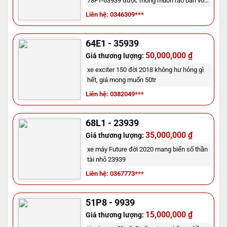
78F1-63939 được mong muốn rao bán với
số tiền 60.000.000
Liên hệ: 0346309***
64E1 - 35939
50,000,000 ₫
Giá thương lượng:
xe exciter 150 đời 2018 không hư hỏng gì
hết, giá mong muốn 50tr
Liên hệ: 0382049***
68L1 - 23939
35,000,000 ₫
Giá thương lượng:
xe máy Future đời 2020 mang biển số thần
tài nhỏ 23939
Liên hệ: 0367773***
51P8 - 9939
15,000,000 ₫
Giá thương lượng: