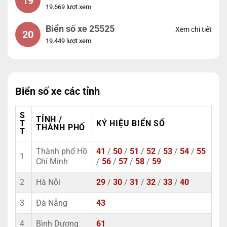
19
19.669 lượt xem
Biển số xe 25525
Xem chi tiết
20
19.449 lượt xem
Biển số xe các tỉnh
S
TỈNH /
T
KÝ HIỆU BIỂN SỐ
THÀNH PHỐ
T
Thành phố Hồ
41
/
50
/
51
/
52
/
53
/
54
/
55
1
Chí Minh
/
56
/
57
/
58
/
59
2
Hà Nội
29
/
30
/
31
/
32
/
33
/
40
3
Đà Nẵng
43
4
Bình Dương
61