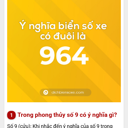
Trong phong thủy số 9 có ý nghĩa gì?
Số 9 (cửu): Khi nhắc đến ý nghĩa của số 9 trong