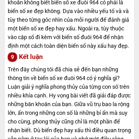
khoăn không biết biển số xe đuôi 964 có phải là
biển số xe đẹp không. Dựa vào nhiều yếu tố và và
tùy theo từng góc nhìn của mỗi người để đánh giá
một biển số xe đẹp hay xấu. Ngoài ra, tùy thuộc
vào cặp số đi kèm với biển số đuôi 964 để nhận
định một cách toàn diện biển số này xấu hay đẹp.
Kết luận
Trên đây chúng tôi đã chia sẻ đến bạn những
thông tin về biển số xe đuôi 964 có ý nghĩa gì?
Luận giải ý nghĩa phong thủy của từng con số trên
nhiều khía cạnh. Hy vọng bài viết đã giải đáp được
những băn khoăn của bạn. Giữa vũ trụ bao la rộng
lớn, ẩn trong những con số là những bí ẩn mà suy
cho cùng, phong thủy cũng chỉ là một phần để
nhận biết. Dù biển đẹp hay xấu thì điều quan trọng
vẫn nằm ở tay lái của bạn và nhớ một điều rằng,