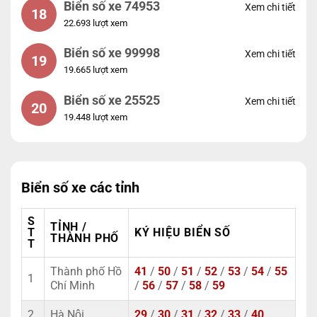
Biển số xe 74953
Xem chi tiết
18
22.693 lượt xem
Biển số xe 99998
Xem chi tiết
19
19.665 lượt xem
Biển số xe 25525
Xem chi tiết
20
19.448 lượt xem
Biển số xe các tỉnh
S
TỈNH /
T
KÝ HIỆU BIỂN SỐ
THÀNH PHỐ
T
Thành phố Hồ
41
/
50
/
51
/
52
/
53
/
54
/
55
1
Chí Minh
/
56
/
57
/
58
/
59
2
Hà Nội
29
/
30
/
31
/
32
/
33
/
40