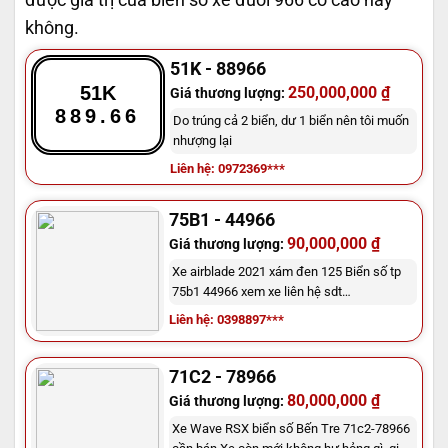
không.
51K - 88966
51K
250,000,000 ₫
Giá thương lượng:
889.66
Do trúng cả 2 biển, dư 1 biển nên tôi muốn
nhượng lại
Liên hệ: 0972369***
75B1 - 44966
90,000,000 ₫
Giá thương lượng:
Xe airblade 2021 xám đen 125 Biển số tp
75b1 44966 xem xe liên hệ sdt
0398897261
Liên hệ: 0398897***
71C2 - 78966
80,000,000 ₫
Giá thương lượng:
Xe Wave RSX biển số Bến Tre 71c2-78966