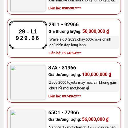
cần bán.Xe còn mới không hư hỏng gì, giá
mong muốn 80triệu
Liên hệ: 0385907***
29L1 - 92966
29 - L1
50,000,000 ₫
Giá thương lượng:
929.66
Wave a.đời 2023.chạy 500km.xe chính
chủ.nhìn đẹp long lanh
Liên hệ: 0974694***
37A - 31966
100,000,000 ₫
Giá thương lượng:
Zace 2000 toyota may moc zin khung gầm
chưa hề môi mọt,hoen gỉ
Liên hệ: 0974362***
65C1 - 77966
56,000,000 ₫
Giá thương lượng:
Vario 2017 mới chạy dc 17000 cây xe bao