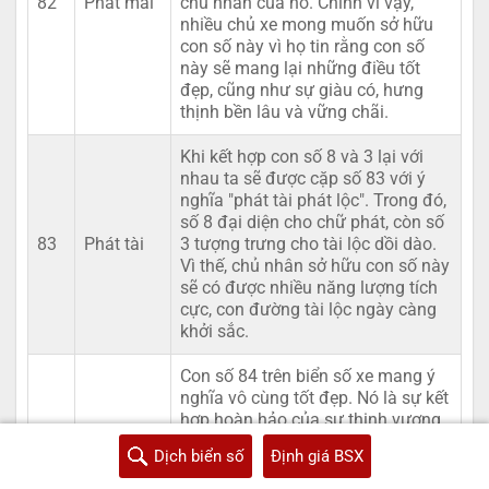
82
Phát mãi
chủ nhân của nó. Chính vì vậy,
nhiều chủ xe mong muốn sở hữu
con số này vì họ tin rằng con số
này sẽ mang lại những điều tốt
đẹp, cũng như sự giàu có, hưng
thịnh bền lâu và vững chãi.
Khi kết hợp con số 8 và 3 lại với
nhau ta sẽ được cặp số 83 với ý
nghĩa "phát tài phát lộc". Trong đó,
số 8 đại diện cho chữ phát, còn số
83
Phát tài
3 tượng trưng cho tài lộc dồi dào.
Vì thế, chủ nhân sở hữu con số này
sẽ có được nhiều năng lượng tích
cực, con đường tài lộc ngày càng
khởi sắc.
Con số 84 trên biển số xe mang ý
nghĩa vô cùng tốt đẹp. Nó là sự kết
hợp hoàn hảo của sự thịnh vượng
và hoàn hảo. Nói một cách đơn
Dịch biển số
Định giá BSX
giản con số này có hàm ý chỉ bốn
mùa làm ăn phát đạt, sức khỏe,