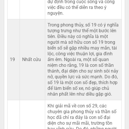
dự định trong cuộc sống và công
việc đều có thể diễn ra theo ý
nguyện.
Trong phong thủy, số 19 có ý nghĩa
tượng trưng như thể một bước lên
tiên. Điều này có nghĩa là một
người mà sở hữu con số 19 trong
biển số sẽ gặp nhiều may mắn, tài
lộc, công việc thuận lợi, gia đình
19
Nhất cửu
ấm êm. Ngoài ra, một số quan
niệm cho rằng, 19 là con số thần
thánh, đại diện cho sự sinh sôi nảy
nở, quyền lực và sức mạnh. Do đó,
số 19 là một con số đẹp, thích hợp
để làm biển số xe, nó giúp chủ
nhân phất lên như diều gặp gió.
Khi giải mã về con số 29, các
chuyên gia phong thủy và thần số
học đã chỉ ra đây là con số đại
diện cho sự mãi mãi, trường tồn
hay vĩnh cửu. Do đó, những người