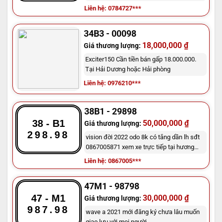
Liên hệ: 0784727***
34B3 - 00098
18,000,000 ₫
Giá thương lượng:
Exciter150 Cần tiền bán gấp 18.000.000.
Tại Hải Dương hoặc Hải phòng
Liên hệ: 0976210***
38B1 - 29898
38 - B1
50,000,000 ₫
Giá thương lượng:
298.98
vision đời 2022 odo 8k có tắng dần lh sđt
0867005871 xem xe trực tiếp tại hương
khê hà tinh
Liên hệ: 0867005***
47M1 - 98798
47 - M1
30,000,000 ₫
Giá thương lượng:
987.98
wave a 2021 mới đăng ký chưa lâu muốn
giao lưu với mọi người