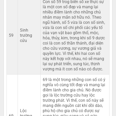
Con số 59 trog biển số xe thực sự
là một con số đẹp và mang lại
nhiều điềm lành cho những chủ
nhân may mắn sở hữu nó. Theo
ngũ hành, số 5 vừa là con số sinh,
vừa là con số chi phối các yếu tố
Sinh
của vạn vật bao gồm thổ, mộc,
59
trường
hỏa, thủy, kim, trong khi số 9 dược
cửu
coi là con số thần thánh, đại diện
cho cửu vương, sự vương giả và
quyền lực. Vì thế, khi hai con số
này kết hợp với nhau, nó sẽ mang
lại sự phát triển, sung túc, thịnh
vượng mà ít con số nào có được.
69 là một trong những con số có ý
nghĩa vô cùng tốt đẹp và mang lại
điềm lành cho gia chủ. Nó được
gọi là lộc trường cửu hay lộc
trường phát. Vì thế, con số này sẽ
mang đến nguồn cát khí dồi dào,
Lộc
phù hộ cho gia chủ có được sự
69
trường
sung túc, giàu sang và cả sức