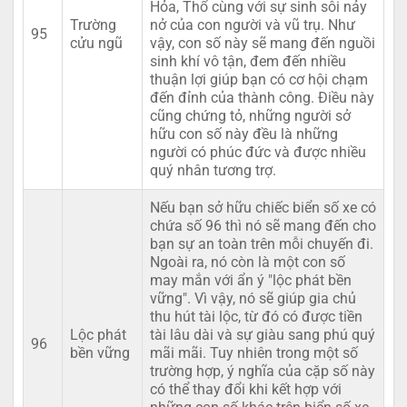
Hỏa, Thổ cùng với sự sinh sôi nảy
Trường
nở của con người và vũ trụ. Như
95
cửu ngũ
vậy, con số này sẽ mang đến nguồi
sinh khí vô tận, đem đến nhiều
thuận lợi giúp bạn có cơ hội chạm
đến đỉnh của thành công. Điều này
cũng chứng tỏ, những người sở
hữu con số này đều là những
người có phúc đức và được nhiều
quý nhân tương trợ.
Nếu bạn sở hữu chiếc biển số xe có
chứa số 96 thì nó sẽ mang đến cho
bạn sự an toàn trên mỗi chuyến đi.
Ngoài ra, nó còn là một con số
may mắn với ẩn ý "lộc phát bền
vững". Vì vậy, nó sẽ giúp gia chủ
thu hút tài lộc, từ đó có được tiền
Lộc phát
tài lâu dài và sự giàu sang phú quý
96
bền vững
mãi mãi. Tuy nhiên trong một số
trường hợp, ý nghĩa của cặp số này
có thể thay đổi khi kết hợp với