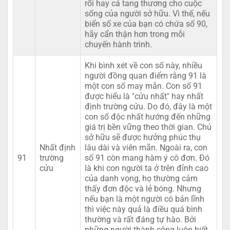
rối hay cả tang thương cho cuộc
sống của người sở hữu. Vì thế, nếu
biển số xe của bạn có chứa số 90,
hãy cẩn thận hơn trong mỗi
chuyến hành trình.
Khi bình xét về con số này, nhiều
người đồng quan điểm rằng 91 là
một con số may mắn. Con số 91
được hiểu là "cửu nhất" hay nhất
định trường cửu. Do đó, đây là một
con số độc nhất hướng đến những
giá trị bền vững theo thời gian. Chủ
sở hữu sẽ được hưởng phúc thụ
Nhất định
lâu dài và viên mãn. Ngoài ra, con
91
trường
số 91 còn mang hàm ý cô đơn. Đó
cửu
là khi con người ta ở trên đỉnh cao
của danh vọng, họ thường cảm
thấy đơn độc và lẻ bóng. Nhưng
nếu bạn là một người có bản lĩnh
thì việc này quả là điều quá bình
thường và rất đáng tự hào. Bởi
những người thành công luôn biết