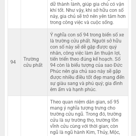
dữ thành lành, giúp gia chủ có vận
khí tốt. Như vậy, khi sở hữu con số
này, gia chủ sẽ trở nên yên tâm hơn
trong công việc và cuộc sống.
Ý nghĩa con số 94 trong biển số xe
là trường cửu phất. Người sở hữu
con số này sẽ dễ gặp được quý
nhân, công việc làm ăn thuận lợi,
Trường
tiến triển theo đúng kế hoạch. Số
94
cửu phất
94 còn là biểu tượng của sao Đức
Phúc nên gia chủ sao này sẽ gặp
được nhiều điều tốt đẹp mang đến
sự giàu sang và phú quý; gia đình
êm ấm và hạnh phúc.
Theo quan niệm dân gian, số 95
mang ý nghĩa tượng trưng cho
trường cửu ngũ. Trong đó, trường
cửu là sự trường thọ, trường tồn
vĩnh cửu cùng với thời gian; còn
ngũ là ngũ hành Kim, Thủy, Mộc,