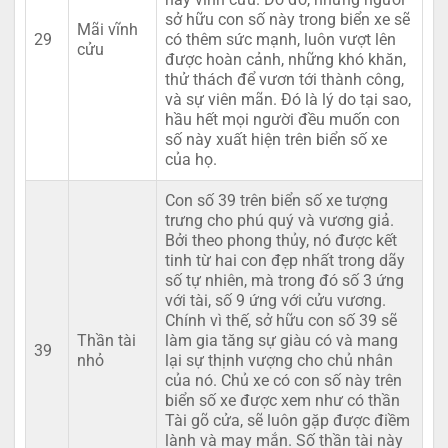
sở hữu con số này trong biển xe sẽ
Mãi vĩnh
29
có thêm sức mạnh, luôn vượt lên
cửu
được hoàn cảnh, những khó khăn,
thử thách để vươn tới thành công,
và sự viên mãn. Đó là lý do tại sao,
hầu hết mọi người đều muốn con
số này xuất hiện trên biển số xe
của họ.
Con số 39 trên biển số xe tượng
trưng cho phú quý và vương giả.
Bởi theo phong thủy, nó được kết
tinh từ hai con đẹp nhất trong dãy
số tự nhiên, mà trong đó số 3 ứng
với tài, số 9 ứng với cửu vương.
Chính vì thế, sở hữu con số 39 sẽ
Thần tài
làm gia tăng sự giàu có và mang
39
nhỏ
lại sự thịnh vượng cho chủ nhân
của nó. Chủ xe có con số này trên
biển số xe được xem như có thần
Tài gõ cửa, sẽ luôn gặp được điềm
lành và may mắn. Số thần tài này