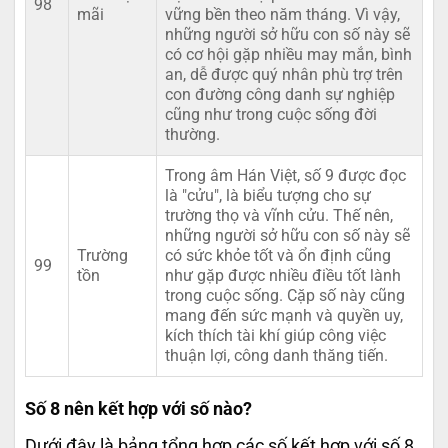
98
mãi
vững bền theo năm tháng. Vì vậy,
những người sở hữu con số này sẽ
có cơ hội gặp nhiều may mắn, bình
an, dễ được quý nhân phù trợ trên
con đường công danh sự nghiệp
cũng như trong cuộc sống đời
thường.
Trong âm Hán Việt, số 9 được đọc
là "cửu", là biểu tượng cho sự
trường thọ và vĩnh cửu. Thế nên,
những người sở hữu con số này sẽ
Trường
có sức khỏe tốt và ổn định cũng
99
tồn
như gặp được nhiều điều tốt lành
trong cuộc sống. Cặp số này cũng
mang đến sức mạnh và quyền uy,
kích thích tài khí giúp công việc
thuận lợi, công danh thăng tiến.
Số 8 nên kết hợp với số nào?
Dưới đây là bảng tổng hợp các số kết hợp với số 8