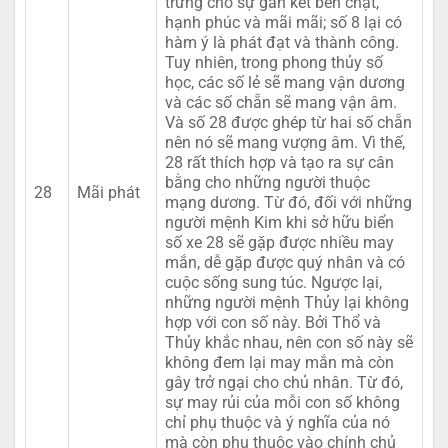
trưng cho sự gắn kết bền chặt,
hạnh phúc và mãi mãi; số 8 lại có
hàm ý là phát đạt và thành công.
Tuy nhiên, trong phong thủy số
học, các số lẻ sẽ mang vận dương
và các số chẵn sẽ mang vận âm.
Và số 28 được ghép từ hai số chẵn
nên nó sẽ mang vượng âm. Vì thế,
28 rất thích hợp và tạo ra sự cân
bằng cho những người thuộc
28
Mãi phát
mạng dương. Từ đó, đối với những
người mệnh Kim khi sở hữu biển
số xe 28 sẽ gặp được nhiều may
mắn, dễ gặp được quý nhân và có
cuộc sống sung túc. Ngược lại,
những người mệnh Thủy lại không
hợp với con số này. Bởi Thổ và
Thủy khắc nhau, nên con số này sẽ
không đem lại may mắn mà còn
gây trở ngại cho chủ nhân. Từ đó,
sự may rủi của mỗi con số không
chỉ phụ thuộc và ý nghĩa của nó
mà còn phụ thuộc vào chính chủ