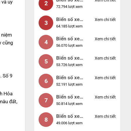
Xem chi tiết
 và uy
2
72.794 lượt xem
04953
Biển số xe
Xem chi tiết
3
64.185 lượt xem
88888
n niệm
Biển số xe
Xem chi tiết
4
y cũng
56.070 lượt xem
12345
Biển số xe
Xem chi tiết
5
53.726 lượt xem
66666
. Số 9
Biển số xe
Xem chi tiết
6
52.191 lượt xem
11111
nh Hỏa
Biển số xe
Xem chi tiết
7
nâu đất,
50.814 lượt xem
44444
Biển số xe
Xem chi tiết
8
49.006 lượt xem
77777