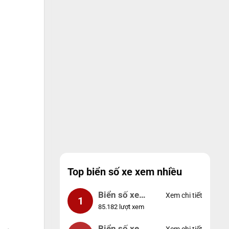
Top biển số xe xem nhiều
Biển số xe
Xem chi tiết
1
85.182 lượt xem
99999
Biển số xe