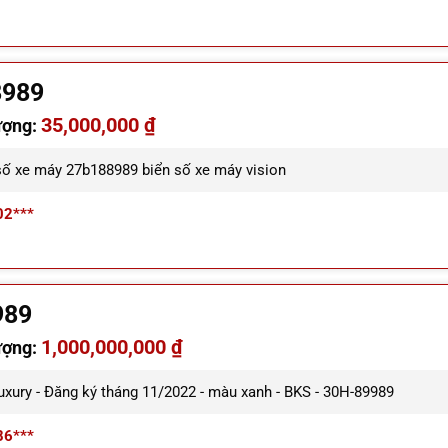
8989
35,000,000 ₫
ượng:
số xe máy 27b188989 biển số xe máy vision
02***
989
1,000,000,000 ₫
ượng:
Luxury - Đăng ký tháng 11/2022 - màu xanh - BKS - 30H-89989
86***