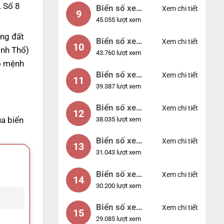
. Số 8
Biển số xe
Xem chi tiết
9
45.055 lượt xem
55555
ng đất
Biển số xe
Xem chi tiết
10
inh Thổ)
43.760 lượt xem
56789
ho mệnh
Biển số xe
Xem chi tiết
11
39.387 lượt xem
01234
Biển số xe
Xem chi tiết
12
ủa biển
38.035 lượt xem
33333
Biển số xe
Xem chi tiết
13
31.043 lượt xem
22222
Biển số xe
Xem chi tiết
14
30.200 lượt xem
14953
Biển số xe
Xem chi tiết
15
29.085 lượt xem
24953