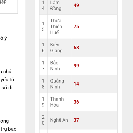
gặp
1
Lâm
49
4
Đồng
Thừa
1
Thiên
75
5
Huế
ó ý
1
Kiên
68
6
Giang
1
Bắc
99
7
Ninh
a chủ
 yếu tố
1
Quảng
14
8
Ninh
 số đi
1
Thanh
36
9
Hóa
2
Nghệ An
37
hong
0
 trụ bao