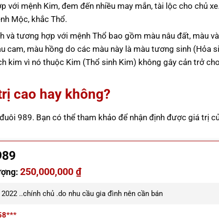
p với mệnh Kim, đem đến nhiều may mắn, tài lộc cho chủ xe
mệnh Mộc, khắc Thổ.
h và tương hợp với mệnh Thổ bao gồm màu nâu đất, màu và
àu cam, màu hồng do các màu này là màu tương sinh (Hỏa s
ch kim vì nó thuộc Kim (Thổ sinh Kim) không gây cản trở c
trị cao hay không?
 đuôi 989. Bạn có thể tham khảo để nhận định được giá trị c
989
250,000,000 ₫
ượng:
2022 ..chính chủ .do nhu cầu gia đình nên cần bán
58***