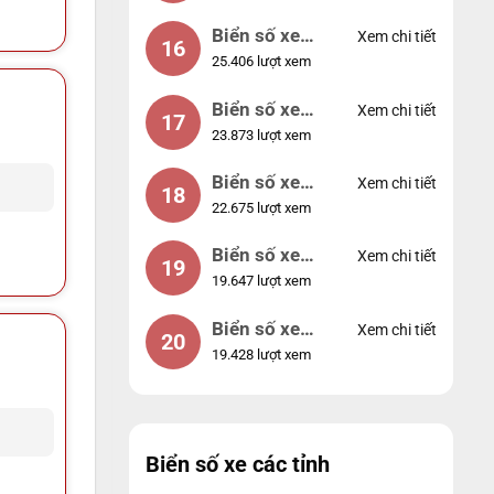
Biển số xe
Xem chi tiết
16
25.406 lượt xem
49053
Biển số xe
Xem chi tiết
17
23.873 lượt xem
44953
Biển số xe
Xem chi tiết
18
22.675 lượt xem
74953
Biển số xe
Xem chi tiết
19
19.647 lượt xem
99998
Biển số xe
Xem chi tiết
20
19.428 lượt xem
25525
Biển số xe các tỉnh