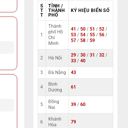
S
TỈNH /
T
THÀNH
KÝ HIỆU BIỂN SỐ
T
PHỐ
Thành
41
/
50
/
51
/
52
/
phố Hồ
1
53
/
54
/
55
/
56
/
Chí
57
/
58
/
59
Minh
29
/
30
/
31
/
32
/
2
Hà Nội
33
/
40
3
Đà Nẵng
43
Bình
4
61
Dương
Đồng
5
39
/
60
Nai
Khánh
6
79
Hòa