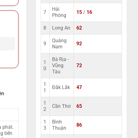
Hải
7
15
/
16
Phòng
8
Long An
62
Quảng
9
92
Nam
Bà Rịa -
1
Vũng
72
0
Tàu
1
Đắk Lắk
47
1
ên
1
Cần Thơ
65
2
1
Bình
86
u phát.
3
Thuận
g tiến