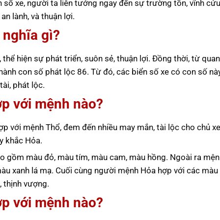
n số xe, người ta liên tưởng ngay đến sự trường tồn, vĩnh cửu
 lành, và thuận lợi.
 nghĩa gì?
 thể hiện sự phát triển, suôn sẻ, thuận lợi. Đồng thời, từ qua
thành con số phát lộc 86. Từ đó, các biển số xe có con số nà
i, phát lộc.
ợp với mệnh nào?
p với mệnh Thổ, đem đến nhiều may mắn, tài lộc cho chủ xe
ủy khắc Hỏa.
 gồm màu đỏ, màu tím, màu cam, màu hồng. Ngoài ra mệ
màu xanh lá mạ. Cuối cùng người mệnh Hỏa hợp với các màu 
 thịnh vượng.
ợp với mệnh nào?