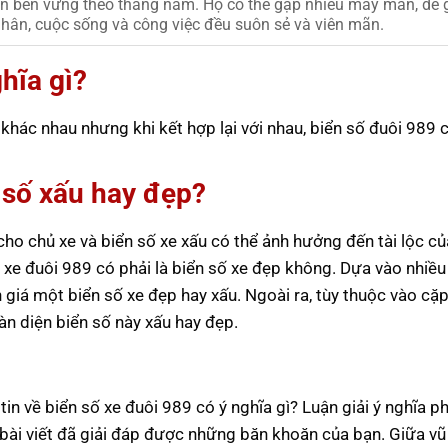
iển bền vững theo tháng năm. Họ có thể gặp nhiều may mắn, dễ 
hân, cuộc sống và công việc đều suôn sẻ và viên mãn.
hĩa gì?
hác nhau nhưng khi kết hợp lại với nhau, biển số đuôi 989 c
n số xấu hay đẹp?
ho chủ xe và biển số xe xấu có thể ảnh hưởng đến tài lộc củ
 xe đuôi 989 có phải là biển số xe đẹp không. Dựa vào nhiều
giá một biển số xe đẹp hay xấu. Ngoài ra, tùy thuộc vào cặp
n diện biển số này xấu hay đẹp.
in về biển số xe đuôi 989 có ý nghĩa gì? Luận giải ý nghĩa p
 bài viết đã giải đáp được những băn khoăn của bạn. Giữa vũ