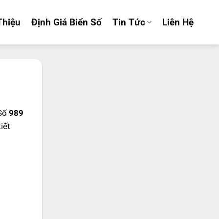
Thiệu
Định Giá Biển Số
Tin Tức
Liên Hệ
 Số
989
tiết