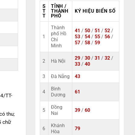
S
TỈNH /
T
THÀNH
KÝ HIỆU BIỂN SỐ
T
PHỐ
Thành
41
/
50
/
51
/
52
/
phố Hồ
1
53
/
54
/
55
/
56
/
Chí
57
/
58
/
59
Minh
29
/
30
/
31
/
32
/
2
Hà Nội
33
/
40
3
Đà Nẵng
43
Bình
4
61
Dương
14/TT-
Đồng
5
39
/
60
Nai
có thu;
5 chữ
Khánh
6
79
Hòa