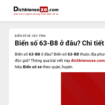
Bỏ
qua
nội
dung
BIỂN SỐ XE CÁC TỈNH
Biển số 63-B8 ở đâu? Chi tiết
Biển số
63-B8
ở đâu? Biển số
63-B8
thuộc địa phư
độc giả? Thông qua bài viết này
dichbiensoxe.com
hiệu
Biển số xe
theo quận, huyện.