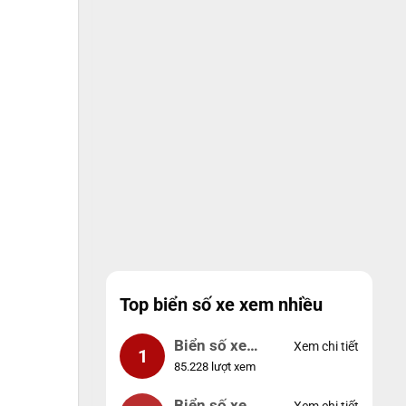
Top biển số xe xem nhiều
Biển số xe
Xem chi tiết
1
85.228 lượt xem
99999
Biển số xe