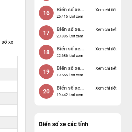
Biển số xe
Xem chi tiết
16
25.415 lượt xem
49053
Biển số xe
Xem chi tiết
17
23.885 lượt xem
44953
 số xe
Biển số xe
Xem chi tiết
18
22.686 lượt xem
74953
Biển số xe
Xem chi tiết
19
19.656 lượt xem
99998
Biển số xe
Xem chi tiết
20
19.442 lượt xem
25525
Biển số xe các tỉnh