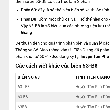
Biển số xe 63-B8 có cấu trúc làm 2 phần:
Phần
63
: đây là số thể hiện biển số xe thuộc tỉn
Phần
B8
: Gồm một chữ cái và 1 số thể hiện cho 
Vậy 63-B8 là số hiệu của các phương tiện lưu th
Giang
Để thuận tiện cho quá trình phân biệt và quản lý cá
Thông và Sở Giao thông vận tải Tiền Giang đã phân 
phân khối từ 50 -170cc đăng ký tại
huyện Tân Phú
Các cách viết khác của biển 63-B8
BIỂN SỐ 63
TỈNH TIỀN GIANG
63 - B8
Huyện Tân Phú Đôn
63-B8
Huyện Tân Phú Đôn
63B8
Huyện Tân Phú Đôn