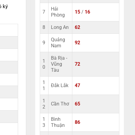
ó ký
Hải
7
15
/
16
Phòng
8
Long An
62
Quảng
9
92
Nam
Bà Rịa -
1
Vũng
72
0
Tàu
1
Đắk Lắk
47
1
1
Cần Thơ
65
2
1
Bình
86
3
Thuận