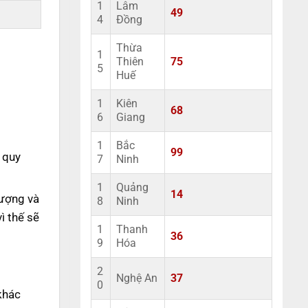
1
Lâm
49
4
Đồng
Thừa
1
Thiên
75
5
Huế
1
Kiên
68
6
Giang
1
Bắc
99
 quy
7
Ninh
1
Quảng
14
lượng và
8
Ninh
ì thế sẽ
1
Thanh
36
9
Hóa
2
Nghệ An
37
0
khác