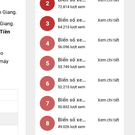
Xem chi tiết
2
72.814 lượt xem
04953
n Giang.
Biển số xe
Xem chi tiết
3
 Giang.
64.213 lượt xem
88888
 Tiền
Biển số xe
Xem chi tiết
4
56.096 lượt xem
12345
ao
Biển số xe
Xem chi tiết
 máy
5
53.749 lượt xem
66666
Biển số xe
Xem chi tiết
6
52.215 lượt xem
11111
Biển số xe
Xem chi tiết
7
50.832 lượt xem
44444
Biển số xe
Xem chi tiết
8
49.026 lượt xem
77777