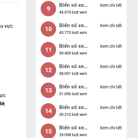
Biển số xe
Xem chi tiết
9
45.074 lượt xem
55555
Biển số xe
hu vực
Xem chi tiết
10
43.773 lượt xem
56789
Biển số xe
Xem chi tiết
11
39.405 lượt xem
01234
Biển số xe
Xem chi tiết
12
38.051 lượt xem
33333
Biển số xe
Xem chi tiết
13
31.056 lượt xem
22222
vực
Bè
.
Biển số xe
Xem chi tiết
14
30.210 lượt xem
14953
Biển số xe
Xem chi tiết
15
29.098 lượt xem
24953