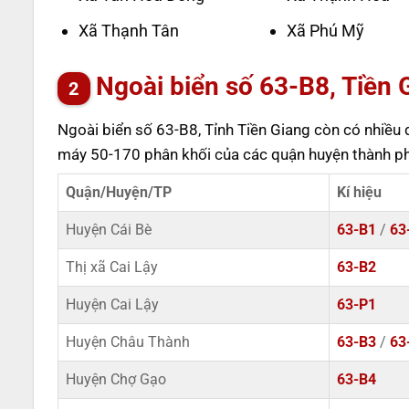
Xã Thạnh Tân
Xã Phú Mỹ
Ngoài biển số 63-B8, Tiền 
Ngoài biển số 63-B8, Tỉnh Tiền Giang còn có nhiều q
máy 50-170 phân khối của các quận huyện thành ph
Quận/Huyện/TP
Kí hiệu
Huyện Cái Bè
63-B1
/
63
Thị xã Cai Lậy
63-B2
Huyện Cai Lậy
63-P1
Huyện Châu Thành
63-B3
/
63
Huyện Chợ Gạo
63-B4