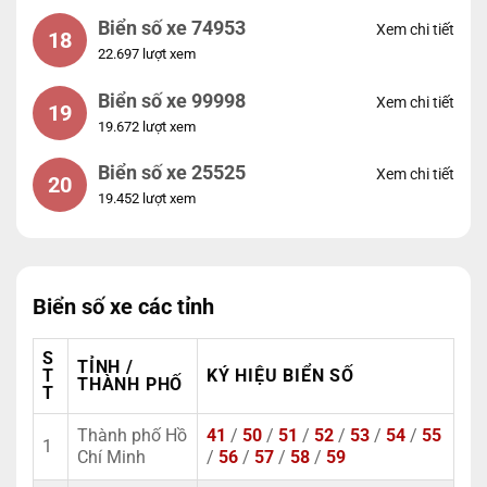
Biển số xe 74953
Xem chi tiết
18
22.697 lượt xem
Biển số xe 99998
Xem chi tiết
19
19.672 lượt xem
Biển số xe 25525
Xem chi tiết
20
19.452 lượt xem
Biển số xe các tỉnh
S
TỈNH /
T
KÝ HIỆU BIỂN SỐ
THÀNH PHỐ
T
Thành phố Hồ
41
/
50
/
51
/
52
/
53
/
54
/
55
1
Chí Minh
/
56
/
57
/
58
/
59