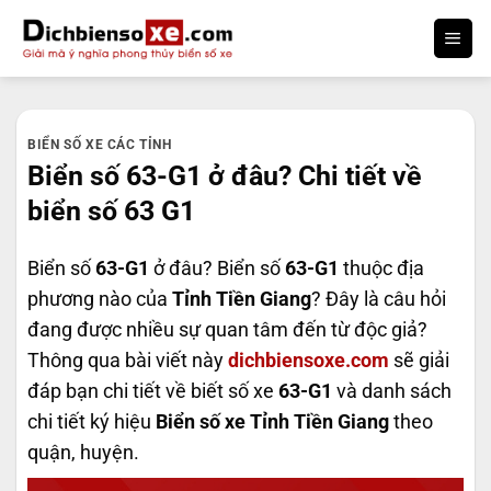
Bỏ
qua
nội
dung
BIỂN SỐ XE CÁC TỈNH
Biển số 63-G1 ở đâu? Chi tiết về
biển số 63 G1
Biển số
63-G1
ở đâu? Biển số
63-G1
thuộc địa
phương nào của
Tỉnh Tiền Giang
? Đây là câu hỏi
đang được nhiều sự quan tâm đến từ độc giả?
Thông qua bài viết này
dichbiensoxe.com
sẽ giải
đáp bạn chi tiết về biết số xe
63-G1
và danh sách
chi tiết ký hiệu
Biển số xe Tỉnh Tiền Giang
theo
quận, huyện.