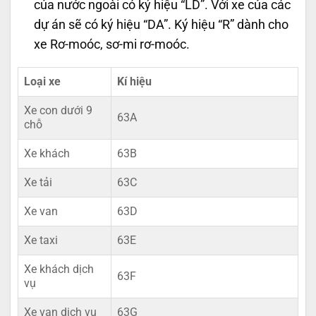
của nước ngoài có ký hiệu “LD”. Với xe của các
dự án sẽ có ký hiệu “DA”. Ký hiệu “R” dành cho
xe Rơ-moóc, sơ-mi rơ-moóc.
Loại xe
Kí hiệu
Xe con dưới 9
63A
chỗ
Xe khách
63B
Xe tải
63C
Xe van
63D
Xe taxi
63E
Xe khách dịch
63F
vụ
Xe van dịch vụ
63G